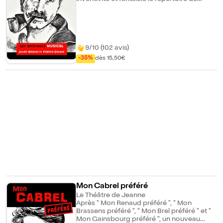
Tonton Georges tout en restant fidèle à son
oeuvre. Tout un chacun connaît "Chanson
pour l'Auvergnat", "La mauvaise réputation",
"Les copains d'abord" ou "Brave Margot".
Mais Brassens a écrit beaucoup d'autres
chansons. On y retrouvera, bien sûr,
9/10 (102 avis)
quelques tubes intemporels que tout le
-35%
dès 15,50€
monde pourra fredonner, mais aussi des
chansons moins connues du grand public,
mais ô combien magnifiques. On y
retrouvera encore des anecdotes sur sa
vie, ses chansons, son parcours... "La vie,
c'est toujours les mêmes chansons." disait
Brassens. Oui, mais nos vies à nous sont
façonnées par ses chansons à lui. Le
Saviez-vous? - Le chanteur et guitariste
Julien Sigalas est également comédien et
l'auteur de nombreuses comédies. -
Auteur, compositeur et interprète, Julien
Sigalas a sorti son premier album, " Les
amours imparfaites ", en 2011 et " Quand la
gloire arrivera " en 2018.
Mon Cabrel préféré
Le Théâtre de Jeanne
Après " Mon Renaud préféré ", " Mon
Brassens préféré ", " Mon Brel préféré " et "
Mon Gainsbourg préféré ", un nouveau