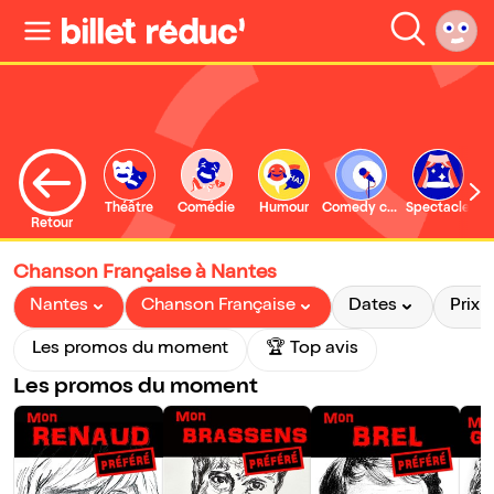
Théâtre
Comédie
Humour
Comedy club
Spectacle
Retour
Chanson Française à Nantes
Nantes
Chanson Française
Dates
Prix
Les promos du moment
🏆 Top avis
Les promos du moment