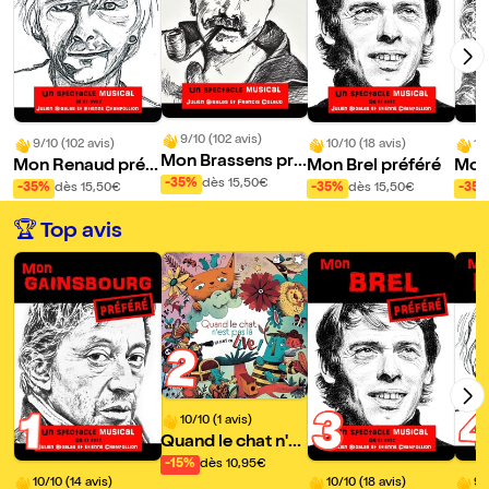
9/10 (102 avis)
9/10 (102 avis)
10/10 (18 avis)
10
Mon Brassens pré
Mon Renaud préf
Mon Brel préféré
Mon
féré
-35%
dès 15,50€
éré
préf
-35%
dès 15,50€
-35%
dès 15,50€
-35
🏆 Top avis
2
3
1
10/10 (1 avis)
Quand le chat n'es
t pas là, ça part en
-15%
dès 10,95€
Live !
10/10 (14 avis)
10/10 (18 avis)
9/