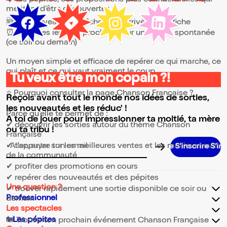
💎 les pépites, ces propositions plus confidentielles qui
méritent d’être découvertes
🆕 les nouveautés, fraîchement arrivées à l’affiche
⏰ les dates les plus proches, pour une sortie spontanée
(ce soir ou demain)
Un moyen simple et efficace de repérer ce qui marche, ce
qui plaît et ce qui vaut vraiment le coup.
Tu veux être mon copain ?!
⭐ Pourquoi consulter la page Chanson Française ?
Reçois avant tout le monde nos idées de sorties,
les nouveautés et les réduc' !
Parce qu’elle te permet de :
A toi de jouer pour impressionner ta moitié, ta mère
✔ découvrir les sorties autour du thème Chanson
ou ta tribu !
Française
✔ t’appuyer sur les meilleures ventes et les meilleurs avis
S’inscrire S’inscrire S
Adresse email pour la newsletter
de la communauté
✔ profiter des promotions en cours
✔ repérer des nouveautés et des pépites
Une question ?
✔ trouver rapidement une sortie disponible ce soir ou
Professionnel
demain
Les spectacles
✨Les pépites
🎟️ Trouve ton prochain événement Chanson Française