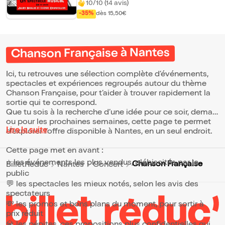
est lui un multi instrumentiste passant de
10/10 (14 avis)
piano à l'accordéon avec virtuosité. Depuis
-35%
dès 15,50€
près de dix ans les deux compères
reprennent sur scène Brel, Brassens et
Renaud. Reprendre Gainsbourg, mettre en
exergue la beauté de ses mélodies et la
puissance de ses mots, leur est apparu
Chanson Française à Nantes
comme une évidence. Ensemble ils
construisent un spectacle fidèle à l'artiste, à
la fois poétique et iconoclaste. Beau,
Ici, tu retrouves une sélection complète d’événements,
mélancolique, puissant, drôle souvent....
spectacles et expériences regroupés autour du thème
Vous retrouverez Gainsbourg sans
Chanson Française, pour t’aider à trouver rapidement la
mimétisme et sans artifice. L'interprétation
sortie qui te correspond.
est personnelle mais l'émotion reste
Que tu sois à la recherche d’une idée pour ce soir, demain
universelle. Gainsbourg, Gainsbarre... Et si
l'authenticité de l'homme ne se retrouvait
ou pour les prochaines semaines, cette page te permet
pas simplement dans la puissance de ses
Lire la suite
d’explorer l’offre disponible à Nantes, en un seul endroit.
chansons ?
Cette page met en avant :
⭐ les événements les plus vendus, plébiscités par le
Chanson Française
BilletReduc
Nantes
Concert
public
💬 les spectacles les mieux notés, selon les avis des
spectateurs
💸 les promos et bons plans du moment, pour sortir à
prix réduit