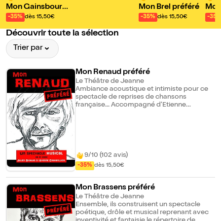
Mon Gainsbourg
Mon Brel préféré
Mon
préféré
éré
-35%
dès 15,50€
-35%
dès 15,50€
-35
Découvrir toute la sélection
Trier par
Mon Renaud préféré
Le Théâtre de Jeanne
Ambiance acoustique et intimiste pour ce
spectacle de reprises de chansons
française... Accompagné d'Etienne
Champollion, artiste multi-instrumentiste,
Julien Sigalas construit un spectacle à la
fois poétique et rebelle, retraçant le
parcours de Renaud avec subtilité et
tendresse. De "Manu" à "Mistral gagnant",
de "Hexagone" à "La Médaille", une plongée
9/10 (102 avis)
dans le fabuleux répertoire de Renaud et
-35%
dès 15,50€
l'occasion de re(découvrir) certains de ses
textes méconnus.
Mon Brassens préféré
Le Théâtre de Jeanne
Ensemble, ils construisent un spectacle
poétique, drôle et musical reprenant avec
inventivité et fantaisie le répertoire de