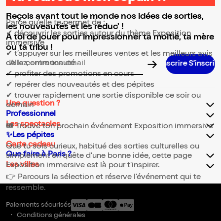
⭐ Pourquoi consulter la page Exposition immersive ?
Reçois avant tout le monde nos idées de sorties,
Parce qu’elle te permet de :
les nouveautés et les réduc' !
✔ découvrir les sorties autour du thème Exposition
A toi de jouer pour impressionner ta moitié, ta mère
immersive
ou ta tribu !
✔ t’appuyer sur les meilleures ventes et les meilleurs avis
de la communauté
Adresse email pour la newsletter
✔ profiter des promotions en cours
✔ repérer des nouveautés et des pépites
✔ trouver rapidement une sortie disponible ce soir ou
Une question ?
demain
Professionnel
Les spectacles
🎟️ Trouve ton prochain événement Exposition immersive
✨Les pépites
Carte cadeau
Que tu sois curieux, habitué des sorties culturelles ou
Que faire à Paris ?
simplement en quête d’une bonne idée, cette page
Les villes
Exposition immersive est là pour t’inspirer.
👉 Parcours la sélection et réserve l’événement qui te
ressemble.
Paiements sécurisés
Conditions générales