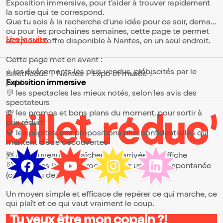
Exposition immersive, pour t’aider à trouver rapidement
la sortie qui te correspond.
Que tu sois à la recherche d’une idée pour ce soir, demain
ou pour les prochaines semaines, cette page te permet
Lire la suite
d’explorer l’offre disponible à Nantes, en un seul endroit.
Cette page met en avant :
⭐ les événements les plus vendus, plébiscités par le
BilletReduc
Nantes
Expo et musée
public
Exposition immersive
💬 les spectacles les mieux notés, selon les avis des
spectateurs
💸 les promos et bons plans du moment, pour sortir à
prix réduit
💎 les pépites, ces propositions plus confidentielles qui
méritent d’être découvertes
🆕 les nouveautés, fraîchement arrivées à l’affiche
⏰ les dates les plus proches, pour une sortie spontanée
(ce soir ou demain)
Un moyen simple et efficace de repérer ce qui marche, ce
qui plaît et ce qui vaut vraiment le coup.
Tu veux être mon copain ?!