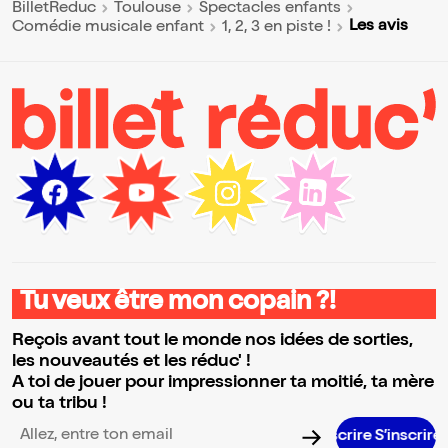
BilletReduc
Toulouse
Spectacles enfants
Les avis
Comédie musicale enfant
1, 2, 3 en piste !
Tu veux être mon copain ?!
Reçois avant tout le monde nos idées de sorties,
les nouveautés et les réduc' !
A toi de jouer pour impressionner ta moitié, ta mère
ou ta tribu !
S’insc
Adresse email pour la newsletter