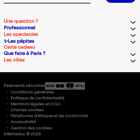
Une question ?
Professionnel
Les spectacles
✨Les pépites
Carte cadeau
Que faire à Paris ?
Les villes
Paiements sécurisés
Conditions générales
Politique de confidentialité
Mentions légales et CGU
Chartes cookies
Plateforme d'éthique et de conformité
Accessibilité
Gestion des cookies
billetreduc © 2026