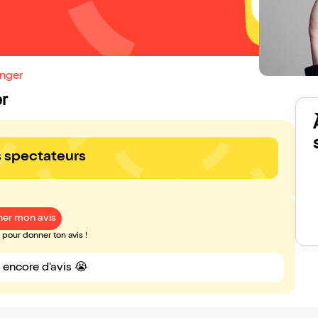
anger
er
s spectateurs
er mon avis
pour donner ton avis !
s encore d'avis 😭