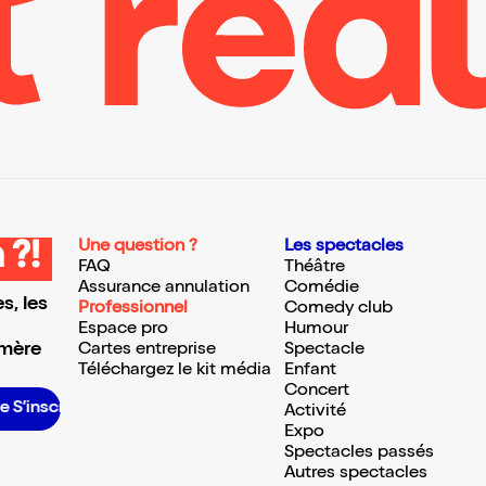
Une question ?
Les spectacles
 ?!
FAQ
Théâtre
Assurance annulation
Comédie
s, les
Professionnel
Comedy club
Espace pro
Humour
 mère
Cartes entreprise
Spectacle
Téléchargez le kit média
Enfant
Concert
S’inscrire S’inscrire S’inscrire S’inscrire S’inscrire S’inscrire S’inscrire S’inscrire S’inscrire S’inscrire S’inscrire S’inscrire
Activité
Expo
Spectacles passés
Autres spectacles