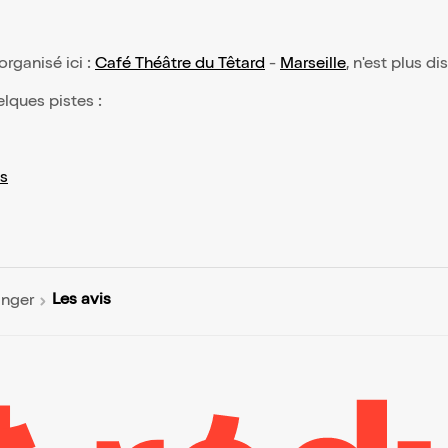
 organisé ici :
Café Théâtre du Têtard
-
Marseille
, n'est plus d
elques pistes :
s
Les avis
anger