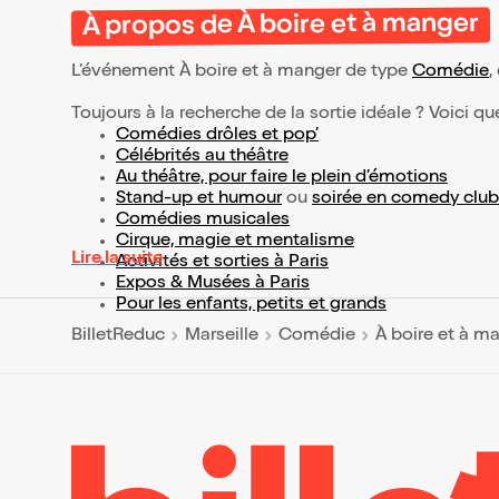
À propos de À boire et à manger
L’événement À boire et à manger de type
Comédie
,
Toujours à la recherche de la sortie idéale ? Voici qu
Comédies drôles et pop’
Célébrités au théâtre
Au théâtre, pour faire le plein d’émotions
Stand-up et humour
ou
soirée en comedy club
Comédies musicales
Cirque, magie et mentalisme
Lire la suite
Activités et sorties à Paris
Expos & Musées à Paris
Pour les enfants, petits et grands
BilletReduc
Marseille
Comédie
À boire et à m