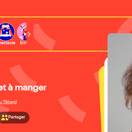
b
pectacle
Enfant
Concert
Activité
 et à manger
u Têtard
Partager