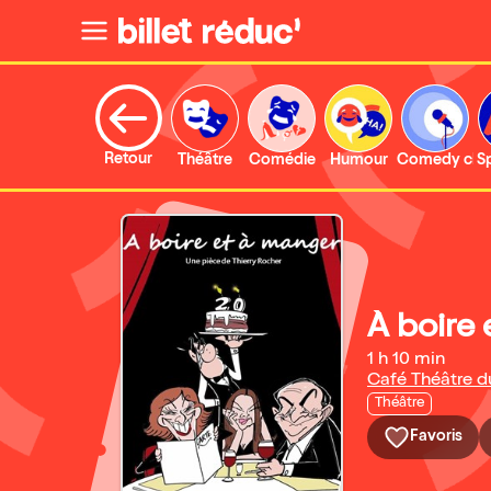
Retour
Théâtre
Comédie
Humour
Comedy clu
S
À boire
1 h 10 min
Café Théâtre d
Théâtre
Favoris