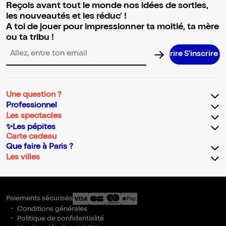
Reçois avant tout le monde nos idées de sorties,
les nouveautés et les réduc' !
A toi de jouer pour impressionner ta moitié, ta mère
ou ta tribu !
S’inscrire S’
Adresse email pour la newsletter
Une question ?
Professionnel
Les spectacles
✨Les pépites
Carte cadeau
Que faire à Paris ?
Les villes
Paiements sécurisés
Conditions générales
Politique de confidentialité