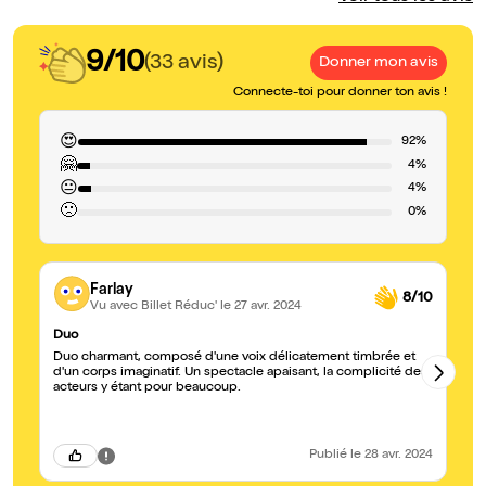
9/10
(33 avis)
Donner mon avis
Connecte-toi pour donner ton avis !
😍
92%
🤗
4%
😐
4%
🙁
0%
Farlay
8/10
Vu avec Billet Réduc'
le 27 avr. 2024
Duo
Un
Duo charmant, composé d'une voix délicatement timbrée et
Je
d'un corps imaginatif. Un spectacle apaisant, la complicité des
tr
acteurs y étant pour beaucoup.
dé
d'
at
A 
ab
Publié
le 28 avr. 2024