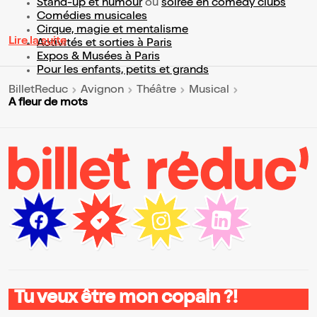
Stand-up et humour
ou
soirée en comedy clubs
Comédies musicales
Cirque, magie et mentalisme
Lire la suite
Activités et sorties à Paris
Expos & Musées à Paris
Pour les enfants, petits et grands
BilletReduc
Avignon
Théâtre
Musical
A fleur de mots
Tu veux être mon copain ?!