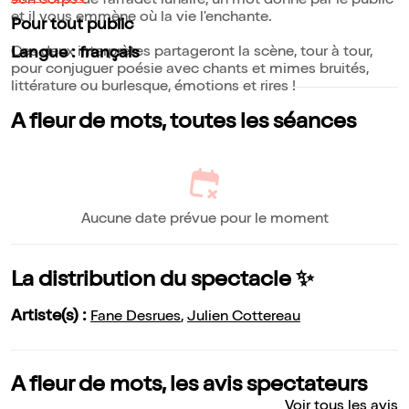
son corps de farfadet lunaire, un mot donné par le public
et il vous emmène où la vie l'enchante.
Pour tout public
Ces deux interprètes partageront la scène, tour à tour,
Langue : français
pour conjuguer poésie avec chants et mimes bruités,
littérature ou burlesque, émotions et rires !
A fleur de mots, toutes les séances
Aucune date prévue pour le moment
La distribution du spectacle ✨
Artiste(s) :
Fane Desrues
,
Julien Cottereau
A fleur de mots, les avis spectateurs
Voir tous les avis