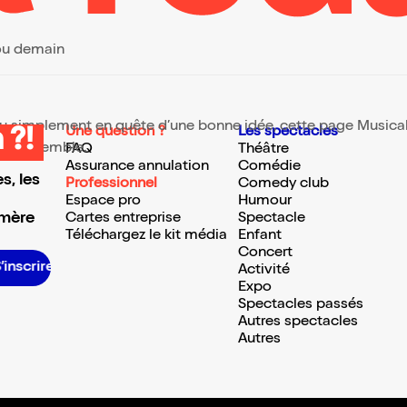
 ou demain
 ou simplement en quête d’une bonne idée, cette page Musical e
Une question ?
Les spectacles
 ?!
te ressemble.
FAQ
Théâtre
Assurance annulation
Comédie
s, les
Professionnel
Comedy club
Espace pro
Humour
 mère
Cartes entreprise
Spectacle
Téléchargez le kit média
Enfant
Concert
S’inscrire S’inscrire S’inscrire S’inscrire S’inscrire S’inscrire S’inscrire S’inscrire S’inscrire S’inscrire S’inscrire S’inscrire
Activité
Expo
Spectacles passés
Autres spectacles
Autres