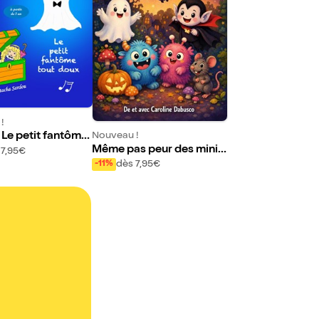
!
Nouveau !
 Le petit fantôme
Même pas peur des mini-
ux
 7,95€
monstres
dès 7,95€
-11%