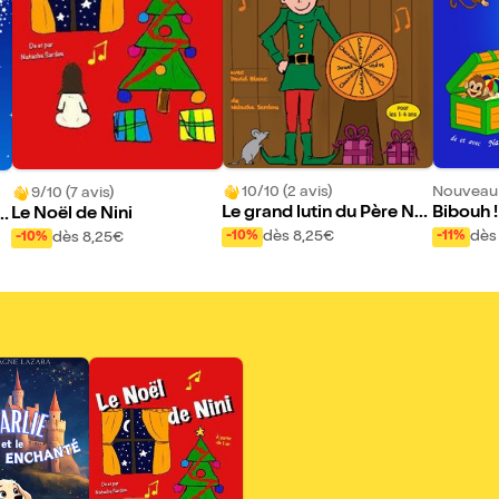
10/10 (2 avis)
Nouveau 
9/10 (7 avis)
Le grand lutin du Père No
Bibouh !
Le Noël de Nini
a
ël
tout do
dès 8,25€
dès
dès 8,25€
-10%
-11%
-10%