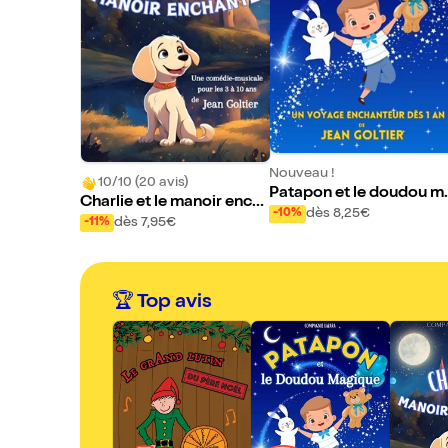
Nouveau !
10/10 (20 avis)
Patapon et le doudou m
Charlie et le manoir ench
gique
dès 8,25€
-10%
anté
dès 7,95€
-11%
🏆 Top avis