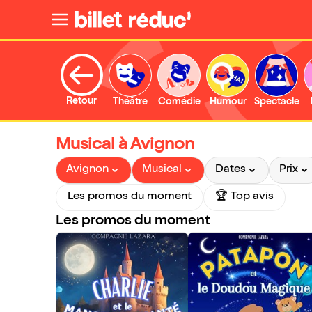
Retour
Théâtre
Comédie
Humour
Spectacle
Musical à Avignon
Avignon
Musical
Dates
Prix
Les promos du moment
🏆 Top avis
Les promos du moment