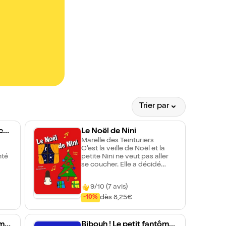
Trier par
nch
Le Noël de Nini
Marelle des Teinturiers
C'est la veille de Noël et la
nté
petite Nini ne veut pas aller
se coucher. Elle a décidé
nts
d'attendre le Père Noël. Tout
en décorant le sapin, sa
9/10 (7 avis)
maman va lui raconter des
es
histoires et lui chanter des
dès 8,25€
-10%
rs,
chansons de Noël pour
e
essayer de la faire dormir.
t
Nini verra-t-elle finalement le
 ma
Bibouh ! Le petit fantôme