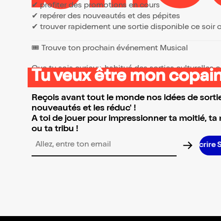
✔ profiter des promotions en cours
✔ repérer des nouveautés et des pépites
✔ trouver rapidement une sortie disponible ce soir
🎟️ Trouve ton prochain événement Musical
Que tu sois curieux, habitué des sorties culturelles
Tu veux être mon copain
👉 Parcours la sélection et réserve l’événement qui 
Reçois avant tout le monde nos idées de sortie
nouveautés et les réduc' !
A toi de jouer pour impressionner ta moitié, ta
ou ta tribu !
Adresse email pour la newsletter