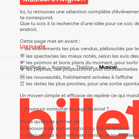
Ici, tu retrouves une sélection complète d’événemen
te correspond.
Que tu sois à la recherche d’une idée pour ce soir, 
endroit.
Cette page met en avant :
Lire la suite
⭐ les événements les plus vendus, plébiscités par l
💬 les spectacles les mieux notés, selon les avis de
💸 les promos et bons plans du moment, pour sortir 
Musical
BilletReduc
Avignon
Théâtre
💎 les pépites, ces propositions plus confidentielle
🆕 les nouveautés, fraîchement arrivées à l’affiche
⏰ les dates les plus proches, pour une sortie spont
Un moyen simple et efficace de repérer ce qui marche
⭐ Pourquoi consulter la page Musical ?
Parce qu’elle te permet de :
✔ découvrir les sorties autour du thème Musical
✔ t’appuyer sur les meilleures ventes et les meille