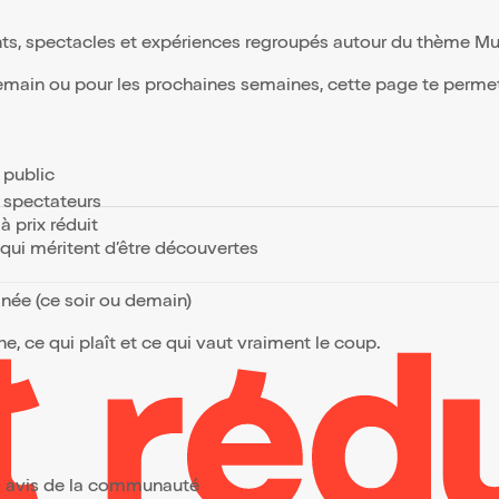
ts, spectacles et expériences regroupés autour du thème Music
demain ou pour les prochaines semaines, cette page te permet 
e public
s spectateurs
à prix réduit
s qui méritent d’être découvertes
anée (ce soir ou demain)
, ce qui plaît et ce qui vaut vraiment le coup.
urs avis de la communauté