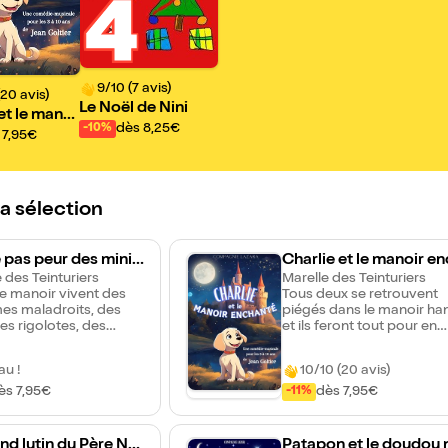
4
9/10 (7 avis)
(20 avis)
Le Noël de Nini
et le manoi
dès 8,25€
-10%
nté
 7,95€
la sélection
pas peur des mini-
Charlie et le manoir e
res
 des Teinturiers
anté
Marelle des Teinturiers
e manoir vivent des
Tous deux se retrouvent
es maladroits, des
piégés dans le manoir ha
es rigolotes, des
et ils feront tout pour en
lles qui parlent et des
sortir et sauver les habita
monstres farceurs qui
du manoir. Avec des
u !
10/10 (20 avis)
amuser. C'est une
personnages drôles et
e pleine de rires et de
attachants, des rencontr
ès 7,95€
dès 7,95€
-11%
ses où même les
avec des fantômes farceu
s sont gentils et
prenez part à cette grand
igolos !
aventure et aidez Puppy e
nd lutin du Père No
Patapon et le doudou