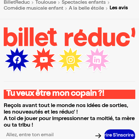
BilletReduc
Toulouse
Spectacles enfants
Les avis
Comédie musicale enfant
A la belle étoile
Tu veux être mon copain ?!
Reçois avant tout le monde nos idées de sorties,
les nouveautés et les réduc' !
A toi de jouer pour impressionner ta moitié, ta mère
ou ta tribu !
S’inscrire
Adresse email pour la newsletter