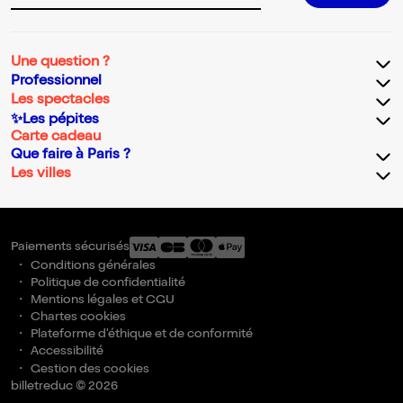
Une question ?
Professionnel
Les spectacles
✨Les pépites
Carte cadeau
Que faire à Paris ?
Les villes
Paiements sécurisés
Conditions générales
Politique de confidentialité
Mentions légales et CGU
Chartes cookies
Plateforme d'éthique et de conformité
Accessibilité
Gestion des cookies
billetreduc © 2026