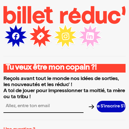
Tu veux être mon copain ?!
Reçois avant tout le monde nos idées de sorties,
les nouveautés et les réduc' !
A toi de jouer pour impressionner ta moitié, ta mère
ou ta tribu !
S’inscrire S’ins
Adresse email pour la newsletter