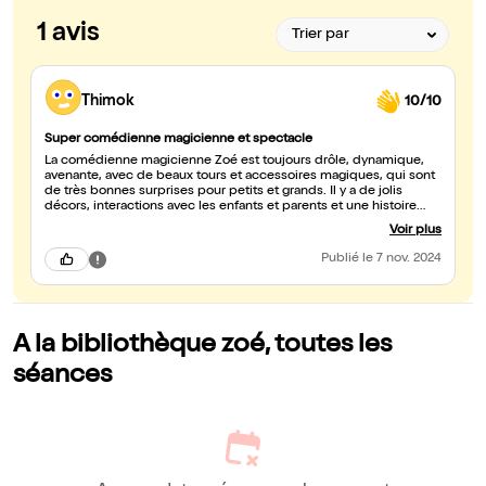
1 avis
Thimok
10/10
Super comédienne magicienne et spectacle
La comédienne magicienne Zoé est toujours drôle, dynamique,
avenante, avec de beaux tours et accessoires magiques, qui sont
de très bonnes surprises pour petits et grands. Il y a de jolis
décors, interactions avec les enfants et parents et une histoire
qu'on prend grand plaisir à suivre. Ma fille et moi avons assisté à
Voir plus
ce spectacle quand on est allées à une soirée pyjama du Divadlo.
Des enfants ont pu monter sur scène l'un après l'autre, dont ma
Publié
le 7 nov. 2024
fille. Ils se sont régalés en dansant sur scène et en groupe avec
des gestes de Zoé à imiter. Les enfants qui le souhaitaient ont pu
être pris en photo avec elle à la fin du spectacle. Merci beaucoup
Zoé de nous avoir fait rêver, de votre gentillesse et pour le beau
cadeau que vous avez donné à chaque enfant, pour lequel ils ont
A la bibliothèque zoé, toutes les
pu choisir la couleur. L'ambiance était festive à souhait !
séances