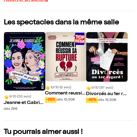
Réserver un parking
Les spectacles dans la même salle
10/10 (6 avis)
9/10 (97 avis)
Comment reussir
Divorcés au 1er re
9/10 (50 avis)
sa rupture (ou pas
gard !
-35%
dès 15,50€
-40%
dès 15,50€
Jeanne et Gabriel
?)
le reposent en pes
dès 26€
tes
Tu pourrais aimer aussi !