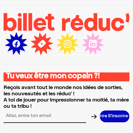
Tu veux être mon copain ?!
Reçois avant tout le monde nos idées de sorties,
les nouveautés et les réduc' !
A toi de jouer pour impressionner ta moitié, ta mère
ou ta tribu !
S’inscrire S’i
Adresse email pour la newsletter