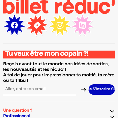
Tu veux être mon copain ?!
Reçois avant tout le monde nos idées de sorties,
les nouveautés et les réduc' !
A toi de jouer pour impressionner ta moitié, ta mère
ou ta tribu !
S’inscrire S’inscri
Adresse email pour la newsletter
Une question ?
Professionnel