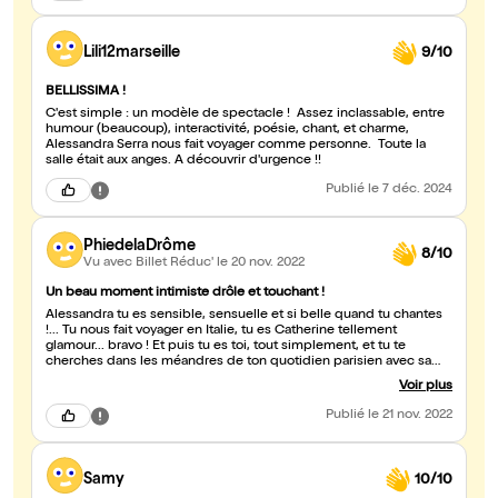
Lili12marseille
9/10
BELLISSIMA !
C'est simple : un modèle de spectacle ! Assez inclassable, entre
humour (beaucoup), interactivité, poésie, chant, et charme,
Alessandra Serra nous fait voyager comme personne. Toute la
salle était aux anges. A découvrir d'urgence !!
Publié
le 7 déc. 2024
PhiedelaDrôme
8/10
Vu avec Billet Réduc'
le 20 nov. 2022
Un beau moment intimiste drôle et touchant !
Alessandra tu es sensible, sensuelle et si belle quand tu chantes
!... Tu nous fait voyager en Italie, tu es Catherine tellement
glamour... bravo ! Et puis tu es toi, tout simplement, et tu te
cherches dans les méandres de ton quotidien parisien avec sa
multitude de surprises... où tu mixes petit grain de folie,
Voir plus
philosophie et une juste envie de romantisme. Foncez admirer
Alessandra et rire de Catherine, comme moi vous capterez la
Publié
le 21 nov. 2022
chaude lumière du sud en plein visage !
Samy
10/10