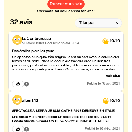
Donner mon avis
Connecte-toi pour donner ton avis !
32 avis
LaCentauresse
10/10
Vu avec Billet Réduc'
le 15 avr. 2024
Des étoiles plein les yeux
Un spectacle unique, très original, dont on sort avec le sourire aux
lèvres et du soleil dans le coeur. Alessandra crée un lien très
particulier, profond avec son public, et l'emmène dans un monde
à la fois drôle, poétique et beau. On rit, on rêve, on se pose des
questions... un vrai moment de grâce
Voir plus
Publié
le 16 avr. 2024
albert 13
10/10
SPECTACLE A SERRA JE SUIS CATHEIRINE DENEUVE EN ITALIE
une ariste Hors Norme pour un spectacle qui l est tout autant
Poesie chants humour UN BEAU VOYAGE IMMOBILE MERCI
Publié
le 16 déc. 2024