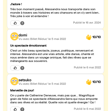
J'adore !
Très bon moment passé, Alessandra nous transporte dans son
monde à travers ses histoires et ses chansons et on s'y sent bien..
Très jolie à voir et entendre !
Publié
le 16 avr. 2024
domi
10/10
Vu avec Billet Réduc'
le 5 mai 2022
Un spectacle émotionnant
C'est un très beau spectacle, joyeux, poétique, renversant et
intense. Alessandra est une vrais artiste, elle danse, chante et
nous amène dans un voyage onirique, fait des rêves que se
mélangeants aux souvenirs.
Publié
le 6 mai 2022
setsuko
10/10
Vu avec Billet Réduc'
le 5 mai 2022
Merveille de jour!
On y parle de Catherine Deneuve, mais pas que... Magnifique
grain de folie ce spectacle d'Alessandra Serra qui nous emporte
dans ses rêves et sa réalité. Quelle voix et quelle énergie ! Go !
Publié
le 6 mai 2022