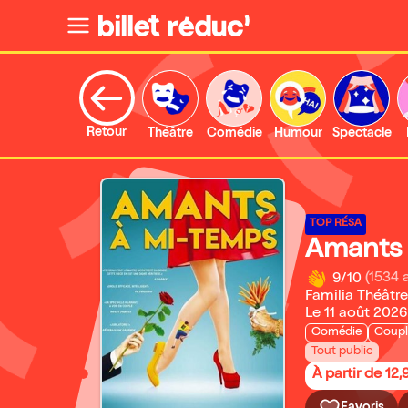
Retour
Théâtre
Comédie
Humour
Spectacle
TOP RÉSA
Amants 
9/10
(1534 
Familia Théâtre
Le 11 août 2026
Comédie
Coupl
Tout public
À partir de 12,
Favoris