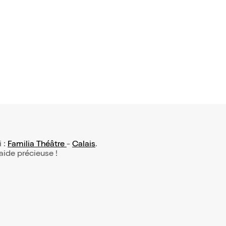
i :
Familia Théâtre
-
Calais
.
 aide précieuse !