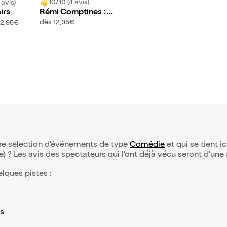
10/10 (4 avis)
 avis)
Rémi Comptines : M
irs
a guitare à tiroirs
dès 12,95€
12,95€
tre sélection d’événements de type
Comédie
et qui se tient ic
(e) ? Les avis des spectateurs qui l'ont déjà vécu seront d'une
elques pistes :
s