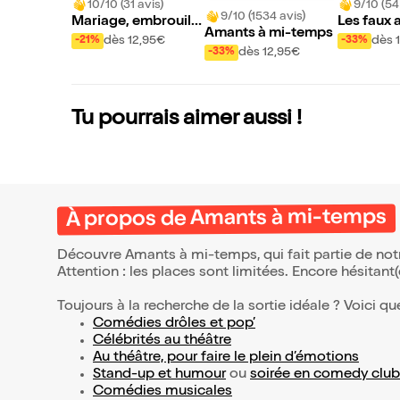
10/10 (31 avis)
9/10 (54
9/10 (1534 avis)
Mariage, embrouille
Les faux a
Amants à mi-temps
s et amuse-gueules
dès 12,95€
dès 
-21%
-33%
dès 12,95€
-33%
Tu pourrais aimer aussi !
À propos de Amants à mi-temps
Découvre Amants à mi-temps, qui fait partie de no
Attention : les places sont limitées. Encore hésitant
Toujours à la recherche de la sortie idéale ? Voici qu
Comédies drôles et pop’
Célébrités au théâtre
Au théâtre, pour faire le plein d’émotions
Stand-up et humour
ou
soirée en comedy club
Comédies musicales