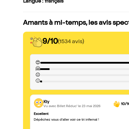
Langue : français
Amants à mi-temps, les avis spec
9/10
(1534 avis)
😍
🤗
😐
🙁
Kty
10/1
Vu avec Billet Réduc'
le 23 mai 2026
Excellent
Dépêchez vous d'aller voir ce tri infernal !