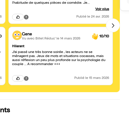
l'habitude de quelques pièces de comédie. Je
recommande++
Voir plus
26
Publié
le 24 avr. 2026
Gene
0
10/10
Vu avec Billet Réduc'
le 14 mars 2026
Hilarant
À voi
J’ai passé une très bonne soirée , les acteurs ne se
Des c
ménagent pas. Jeux de mots et situations cocasses, mais
scène
aussi réflexion un peu plus profonde sur la psychologie du
!
couple … A recommander +++
26
Publié
le 15 mars 2026
nts