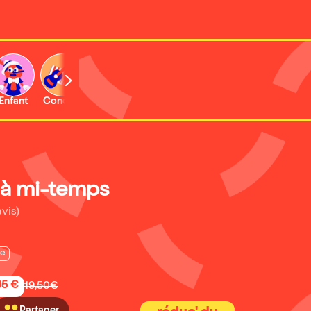
Enfant
Concert
à mi-temps
avis)
e
95 €
19,50€
Partager