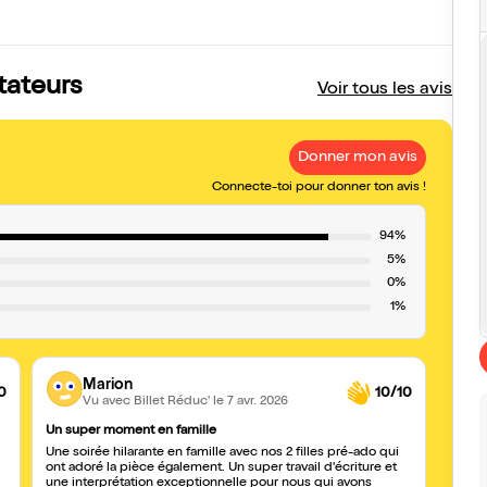
tateurs
Voir tous les avis
Donner mon avis
Connecte-toi pour donner ton avis !
94%
5%
0%
1%
Marion
0
10/10
Vu avec Billet Réduc'
le 7 avr. 2026
Un super moment en famille
Excel
Une soirée hilarante en famille avec nos 2 filles pré-ado qui
J’ai 
ont adoré la pièce également. Un super travail d'écriture et
une interprétation exceptionnelle pour nous qui avons