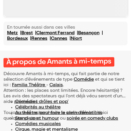
En tournée aussi dans ces villes
Metz
Brest
Clermont Ferrand
Besançon
Bordeaux
Rennes
Cannes
Niort
À propos de Amants à mi-temps
Découvre Amants à mi-temps, qui fait partie de notre
sélection d’événements de type
Comédie
et qui se tient
ici :
Familia Théâtre
-
Calais
.
Attention : les places sont limitées. Encore hésitant(e) ?
Les avis des spectateurs qui l'ont déjà vécu seront d'une
aide précieuse !
Comédies drôles et pop’
Célébrités au théâtre
Toujours à la recherche de la sortie idéale ? Voici
Au théâtre, pour faire le plein d’émotions
quelques pistes :
Stand-up et humour
ou
soirée en comedy clubs
Comédies musicales
Cirque, magie et mentalisme