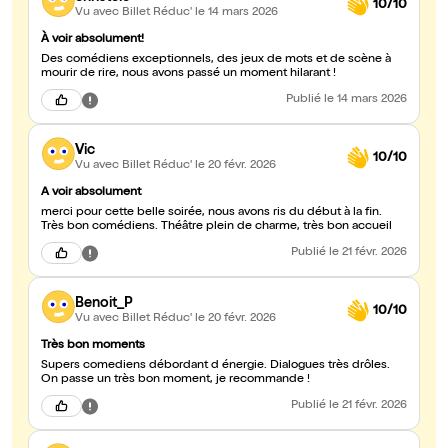
10/10
Vu avec Billet Réduc'
le 14 mars 2026
À voir absolument!
Des comédiens exceptionnels, des jeux de mots et de scène à
mourir de rire, nous avons passé un moment hilarant !
Publié
le 14 mars 2026
Vic
10/10
Vu avec Billet Réduc'
le 20 févr. 2026
A voir absolument
merci pour cette belle soirée, nous avons ris du début à la fin.
Très bon comédiens. Théâtre plein de charme, très bon accueil
Publié
le 21 févr. 2026
Benoit_P
10/10
Vu avec Billet Réduc'
le 20 févr. 2026
Très bon moments
Supers comediens débordant d énergie. Dialogues très drôles.
On passe un très bon moment, je recommande !
Publié
le 21 févr. 2026