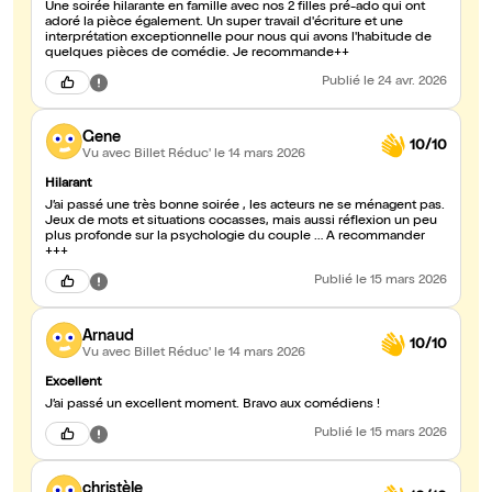
Une soirée hilarante en famille avec nos 2 filles pré-ado qui ont
adoré la pièce également. Un super travail d'écriture et une
interprétation exceptionnelle pour nous qui avons l'habitude de
quelques pièces de comédie. Je recommande++
Publié
le 24 avr. 2026
Gene
10/10
Vu avec Billet Réduc'
le 14 mars 2026
Hilarant
J’ai passé une très bonne soirée , les acteurs ne se ménagent pas.
Jeux de mots et situations cocasses, mais aussi réflexion un peu
plus profonde sur la psychologie du couple … A recommander
+++
Publié
le 15 mars 2026
Arnaud
10/10
Vu avec Billet Réduc'
le 14 mars 2026
Excellent
J’ai passé un excellent moment. Bravo aux comédiens !
Publié
le 15 mars 2026
christèle