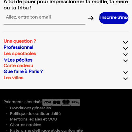
A toi de jouer pour impressionner ta moitié, ta mère
ou ta tribu !
S’inscrire S’inscrire S’insc
Adresse email pour la newsletter
Une question ?
Professionnel
Les spectacles
✨Les pépites
Carte cadeau
Que faire à Paris ?
Les villes
Paiements sécurisés
Conditions générales
Politique de confidentialité
Mentions légales et CGU
Chartes cookies
Plateforme d'éthique et de conformité