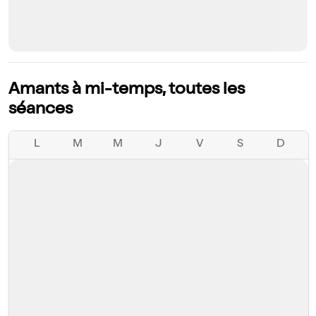
Amants à mi-temps, toutes les
séances
L
M
M
J
V
S
D