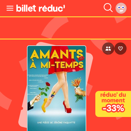
réduc' du
moment
-33%