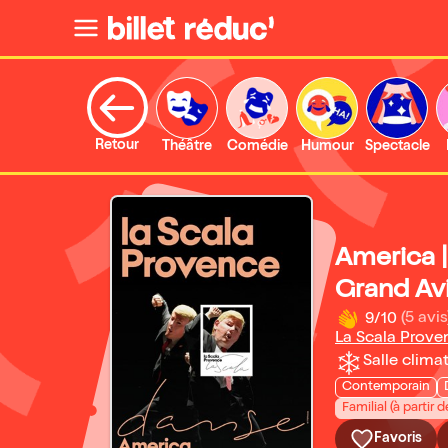
Retour
Théâtre
Comédie
Humour
Spectacle
America |
Grand Av
9/10
(5 avis
La Scala Prove
Salle climat
Contemporain
Familial (à partir d
Favoris