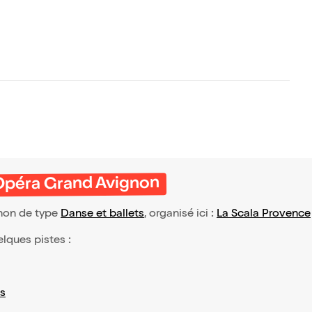
l'Opéra Grand Avignon
gnon de type
Danse et ballets
, organisé ici :
La Scala Provence
elques pistes :
s