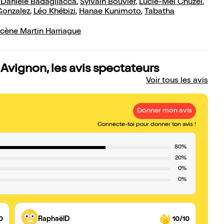
 Daniele Badagliacca
,
Sylvain Bouvier
,
Lucie-Mei Chuzel
,
Gonzalez
,
Léo Khébizi
,
Hanae Kunimoto
,
Tabatha
cène Martin Harriague
 Avignon, les avis spectateurs
Voir tous les avis
Donner mon avis
Connecte-toi pour donner ton avis !
80%
20%
0%
0%
0
RaphaëlD
10/10