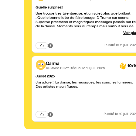
Quelle surprise!!
Une troupe tres talentueuse, et un sujet plus que brûlant
..Quelle bonne idée de faire bouger D Trump sur scene.
Superbe prestation et magnifiques messages passés par l'a
de la danse. Moments hors du temps mais surtout hors de
tous cadres d'un spectacle de danse . BRAVO . Superbe.
Voir pl
Publié
le 11 juil. 20
Garma
10/1
Vu avec Billet Réduc'
le 10 juil. 2025
Juillet 2025
J'ai adoré !! La danse, les musiques, les sons, les lumières.
Des artistes magnifiques.
Publié
le 10 juil. 20