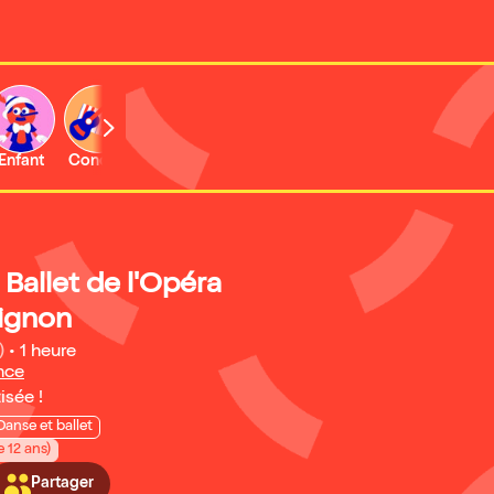
Enfant
Concert
Activité
 Ballet de l'Opéra
ignon
)
•
1 heure
nce
isée !
Danse et ballet
e 12 ans)
Partager