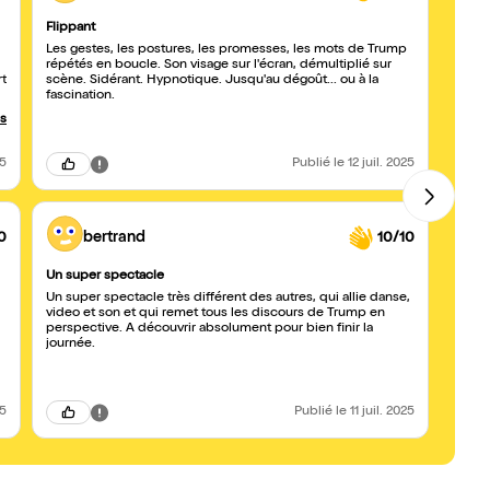
Flippant
Une b
laissé
Les gestes, les postures, les promesses, les mots de Trump
répétés en boucle. Son visage sur l'écran, démultiplié sur
Rien 
rt
scène. Sidérant. Hypnotique. Jusqu'au dégoût... ou à la
d'eng
fascination.
déçue
d'inte
us
audio
pas du 
lambd
25
Publié
le 12 juil. 2025
0
bertrand
10/10
Un super spectacle
Un super spectacle très différent des autres, qui allie danse,
video et son et qui remet tous les discours de Trump en
perspective. A découvrir absolument pour bien finir la
journée.
25
Publié
le 11 juil. 2025