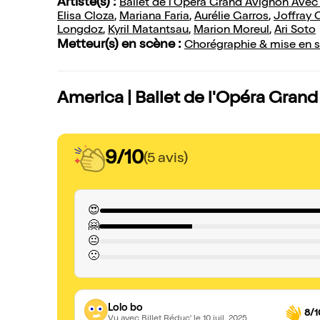
Artiste(s) :
Ballet de l'Opéra Grand Avignon Avec
Elisa Cloza
,
Mariana Faria
,
Aurélie Garros
,
Joffray 
Longdoz
,
Kyril Matantsau
,
Marion Moreul
,
Ari Soto
Metteur(s) en scène :
Chorégraphie & mise en s
America | Ballet de l'Opéra Grand
9/10
(5 avis)
😍
🤗
😐
🙁
Lolo bo
8/1
Vu avec Billet Réduc'
le 10 juil. 2025