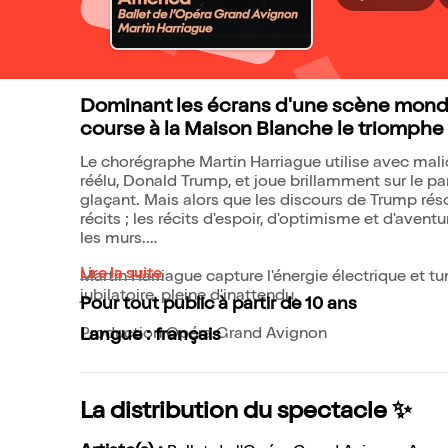
Dominant les écrans d'une scène mondia
course à la Maison Blanche le triomphe d
Le chorégraphe Martin Harriague utilise avec mali
réélu, Donald Trump, et joue brillamment sur le par
glaçant. Mais alors que les discours de Trump rés
récits ; les récits d'espoir, d'optimisme et d'aven
les murs.
Lire la suite
Martin Harriague capture l'énergie électrique et 
jubilatoire, pleine d'inattendu.
Pour tout public à partir de 10 ans
Production Opéra Grand Avignon
Langue : français
La distribution du spectacle ✨