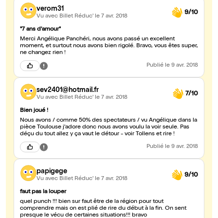
verom31
9/10
Vu avec Billet Réduc'
le 7 avr. 2018
"7 ans d'amour"
Merci Angélique Panchéri, nous avons passé un excellent
moment, et surtout nous avons bien rigolé. Bravo, vous êtes super,
ne changez rien !
Publié
le 9 avr. 2018
sev2401@hotmail.fr
7/10
Vu avec Billet Réduc'
le 7 avr. 2018
Bien joué !
Nous avons / comme 50% des spectateurs / vu Angélique dans la
pièce Toulouse j'adore donc nous avons voulu la voir seule. Pas
déçu du tout allez y ça vaut le détour - voir Tollens et rire !
Publié
le 9 avr. 2018
papigege
9/10
Vu avec Billet Réduc'
le 7 avr. 2018
faut pas la louper
quel punch !!! bien sur faut être de la région pour tout
comprendre mais on est plié de rire du début à la fin. On sent
presque le vécu de certaines situations!!! bravo