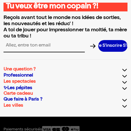
Tu veux être mon copain ?!
Reçois avant tout le monde nos idées de sorties,
les nouveautés et les réduc' !
A toi de jouer pour impressionner ta moitié, ta mère
ou ta tribu !
S’inscrire S’inscri
Adresse email pour la newsletter
Une question ?
Professionnel
Les spectacles
✨Les pépites
Carte cadeau
Que faire à Paris ?
Les villes
Paiements sécurisés