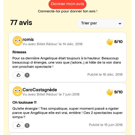
Donner mon avis
Connecte-toi pour donner ton avis !
77 avis
romis
8/10
Vu avec Billet Réduc'
le 14 déc. 2018
Riressss
Pour sa dernière Angelique était toujours à la hauteur. Beaucoup
beaucoup d énergie, une voix que j'adore, j ai hâte de la voir dans
son prochain spectacle !
Publié
le 16 déc. 2018
CaroCastagnède
9/10
Vu avec Billet Réduc'
le 7 juin 2018
Oh toulouse !!!
Qu'elle énergie ! Tres simpatique, super moment passé a rigoler
parce que Angélique elle est vrai, entière ! Ces 2 spectacles super
simpa !!
Publié
le 15 juin 2018