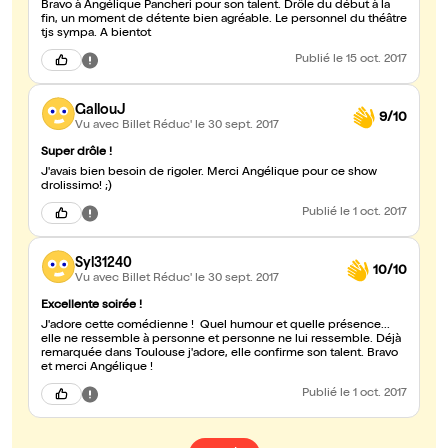
Bravo à Angélique Pancheri pour son talent. Drôle du début à la
fin, un moment de détente bien agréable. Le personnel du théâtre
tjs sympa. A bientot
Publié
le 15 oct. 2017
GallouJ
9/10
Vu avec Billet Réduc'
le 30 sept. 2017
Super drôle !
J'avais bien besoin de rigoler. Merci Angélique pour ce show
drolissimo! ;)
Publié
le 1 oct. 2017
Syl31240
10/10
Vu avec Billet Réduc'
le 30 sept. 2017
Excellente soirée !
J'adore cette comédienne ! Quel humour et quelle présence...
elle ne ressemble à personne et personne ne lui ressemble. Déjà
remarquée dans Toulouse j'adore, elle confirme son talent. Bravo
et merci Angélique !
Publié
le 1 oct. 2017