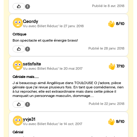
Publié
le 8 avr. 2018
Geordy
8/10
Vu avec Billet Réduc'
le 27 janv. 2018
Critique
Bon spectacle et quelle énergie bravo!
Publié
le 28 janv. 2018
satisfaite
7/10
Vu avec Billet Réduc'
le 20 mai 2017
Géniale mais.....
J ai beaucoup aimé Angélique dans TOULOUSE O j'adore, pièce
géniale que j'ai revue plusieurs fois. En tant que comédienne, rien
à lui reprocher, elle est extraordinaire mais dans cette pièce il
manquait un personnage masculin, dommage....
Publié
le 22 janv. 2018
yvje31
9/10
Vu avec Billet Réduc'
le 14 oct. 2017
Génial