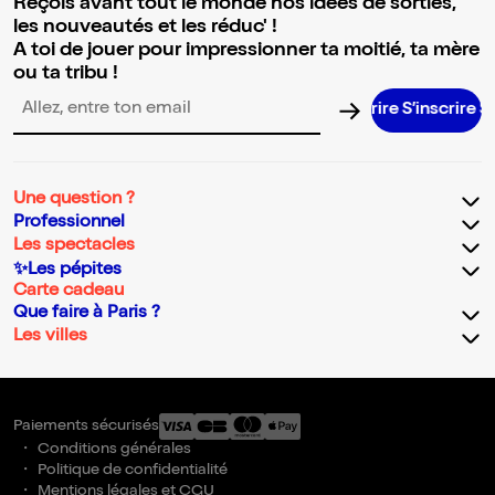
Reçois avant tout le monde nos idées de sorties,
les nouveautés et les réduc' !
A toi de jouer pour impressionner ta moitié, ta mère
ou ta tribu !
S’inscrire S’
Adresse email pour la newsletter
Une question ?
Professionnel
Les spectacles
✨Les pépites
Carte cadeau
Que faire à Paris ?
Les villes
Paiements sécurisés
Conditions générales
Politique de confidentialité
Mentions légales et CGU