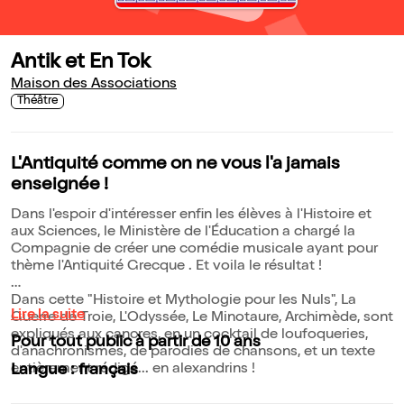
Antik et En Tok
Maison des Associations
Théâtre
L'Antiquité comme on ne vous l'a jamais
enseignée !
Dans l'espoir d'intéresser enfin les élèves à l'Histoire et
aux Sciences, le Ministère de l'Éducation a chargé la
Compagnie de créer une comédie musicale ayant pour
thème l'Antiquité Grecque . Et voila le résultat !
Dans cette "Histoire et Mythologie pour les Nuls", La
Lire la suite
Guerre de Troie, L'Odyssée, Le Minotaure, Archimède, sont
expliqués aux cancres, en un cocktail de loufoqueries,
Pour tout public à partir de 10 ans
d'anachronismes, de parodies de chansons, et un texte
entièrement rédigé... en alexandrins !
Langue : français