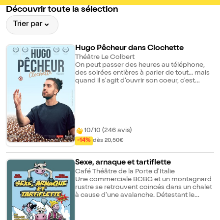
Toulon
Découvrir toute la sélection
Trier par
Hugo Pêcheur dans Clochette
Théâtre Le Colbert
On peut passer des heures au téléphone,
des soirées entières à parler de tout... mais
quand il s'agit d'ouvrir son coeur, c'est
silence radio. Que ce soit avec sa famille,
ses amis, une fille rencontrée dans un bar
ou même au boulanger qui le tutoie un peu
trop vite, Hugo cherche à plaire. Tout le
temps. À tout le monde. Quitte à se perdre
complètement en route. Il partage ses
10/10 (246 avis)
élans, ses doutes, ses obsessions :la
-14%
dès 20,50€
rencontre inattendue avec son grand-père
qu'il pensait mort, la quête sans fin de
l'approbation de son père, muet affectif
Sexe, arnaque et tartiflette
professionnel. Et cette fille. Celle qui n'avait
Café Théâtre de la Porte d'Italie
rien demandé, mais qui a tout déclenché.
Une commerciale BCBG et un montagnard
Comment fait-on pour s'aimer soi-même,
rustre se retrouvent coincés dans un chalet
quand on a été programmé pour mériter
à cause d'une avalanche. Détestant le
l'amour des autres ? Ce spectacle, c'est un
monde rural, une jeune cadre aux dents
shoot d'émotions, de rires et de vérité. Tu
longues est missionnée par sa société pour
ris, tu t'émeus, tu te reconnais... Et à la fin, tu
venir faire signer un contrat véreux à un