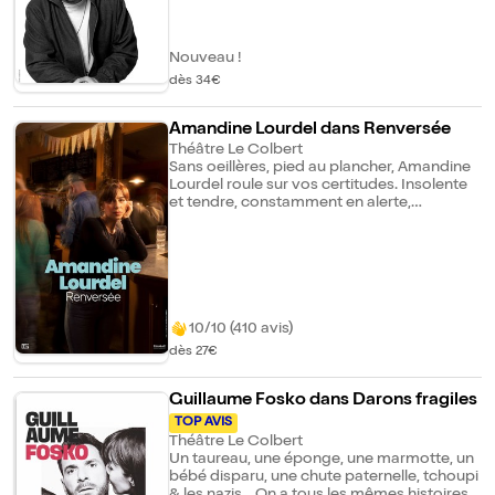
dont nous avons tous besoin.
Nouveau !
dès 34€
Amandine Lourdel dans Renversée
Théâtre Le Colbert
Sans oeillères, pied au plancher, Amandine
Lourdel roule sur vos certitudes. Insolente
et tendre, constamment en alerte,
s'emparant du matrimoine comme
personne, elle dissèque moeurs et
appartenances. Son humour frontal oscille
entre sarcasme, ironie et satire sociale.
"Quand j'étais petite, je rêvais d'être une
héroïne de Virginie Despentes, mais je me
suis rendue compte que ça faisait mal à la
10/10 (410 avis)
tête."
dès 27€
Guillaume Fosko dans Darons fragiles
TOP AVIS
Théâtre Le Colbert
Un taureau, une éponge, une marmotte, un
bébé disparu, une chute paternelle, tchoupi