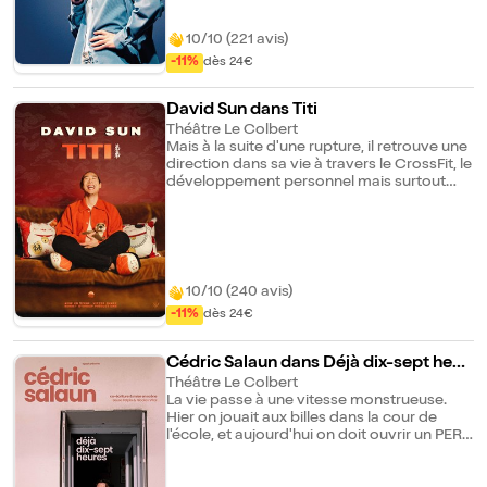
un Incroyable Talent " sur M6.
10/10 (221 avis)
-11%
dès 24€
David Sun dans Titi
Théâtre Le Colbert
Mais à la suite d'une rupture, il retrouve une
direction dans sa vie à travers le CrossFit, le
développement personnel mais surtout
l'humour. Finalement, si David écrit ce
premier spectacle, c'est pour vous poser sa
question existentielle : rester dans les
sentiers battus de la médecine, ou partir à
l'aventure de la scène ?
10/10 (240 avis)
-11%
dès 24€
Cédric Salaun dans Déjà dix-sept heur
es
Théâtre Le Colbert
La vie passe à une vitesse monstrueuse.
Hier on jouait aux billes dans la cour de
l'école, et aujourd'hui on doit ouvrir un PER
alors qu'on sait pas où on sera mardi
prochain. Il faudrait profiter de la vie alors...