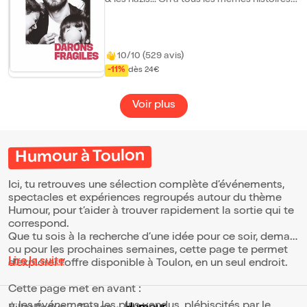
& les nazis... On a tous les mêmes histoires
de famille. Mais rarement quelqu'un pour
les raconter comme ça. Le saviez-vous ?
Stand-upper résident du Paname Art Café
& Café Oscar Vu à la TV sur Canal+, France2
& NRJ12 Chroniqueur radio - Vidéos
10/10 (529 avis)
cumulant des millions de vues sur les
-11%
dès 24€
réseaux
Voir plus
Humour à Toulon
Ici, tu retrouves une sélection complète d’événements,
spectacles et expériences regroupés autour du thème
Humour, pour t’aider à trouver rapidement la sortie qui te
correspond.
Que tu sois à la recherche d’une idée pour ce soir, demain
ou pour les prochaines semaines, cette page te permet
Lire la suite
d’explorer l’offre disponible à Toulon, en un seul endroit.
Cette page met en avant :
⭐ les événements les plus vendus, plébiscités par le