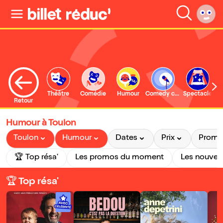
Théâtre
Comédie
Humour
Comedy club
Spectacle
Retour
Humour à Toulon
Toulon
Humour
Dates
Prix
Prom
🏆 Top résa'
Les promos du moment
Les nouvea
🏆 Top résa'