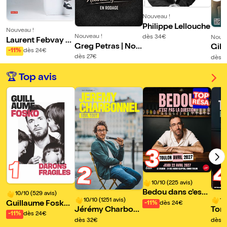
Nouveau !
Philippe Lellouche
Nouveau !
Nouveau !
dès 34€
Nouve
Laurent Febvay d
Greg Petras | Nou
Gil 
ans l'aventure con
-11%
dès 24€
veau spectacle
le e
dès 27€
dès 2
tinue
🏆 Top avis
3
1
2
10/10 (225 avis)
Bedou dans c'est
10/10 (529 avis)
10/10 (1251 avis)
10
pas la question
Guillaume Fosko
-11%
dès 24€
Jérémy Charbonn
Tom 
dans Darons fragi
-11%
dès 24€
el dans Seul tout |
Tom
dès 32€
dès 2
les