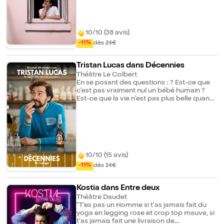
Pardon mais on fait comment ? J'ai
cherché des réponses : dans les conseils
des autres, dans l'horoscope ou la
télévision. Est-ce que j'ai trouvé ce que je
cherchais ? Peut-être bien. Est-ce que j'en ai
10/10 (38 avis)
fait un spectacle réjouissant car la vie n'est
-11%
dès 24€
qu'une immense gaudriole ? Oh que oui.
Tristan Lucas dans Décennies
Théâtre Le Colbert
En se posant des questions : ? Est-ce que
c'est pas vraiment nul un bébé humain ?
Est-ce que la vie n'est pas plus belle quand
on a frôlé la mort ? Devenir vieux, oui, mais
pour faire quoi ? De bébé à humain à
poussière... il peut s'en passer des choses.
Allez, venez. On va rigoler d'la vie tant qu'y
en a. Le saviez-vous :? Tristan Lucas a joué
son spectacle " Français Content " dans
plus de 15 pays différents. Vous avez écouté
10/10 (15 avis)
ses chroniques sur Nova et Rire et
-11%
dès 24€
Chansons. Après une tournée XXL des
Zéniths avec le Festival de Montreux, il vient
roder son tout nouveau spectacle chez
Kostia dans Entre deux
vous.
Théâtre Daudet
"T'es pas un Homme si t'as jamais fait du
yoga en legging rose et crop top mauve, si
t'as jamais fait une livraison de