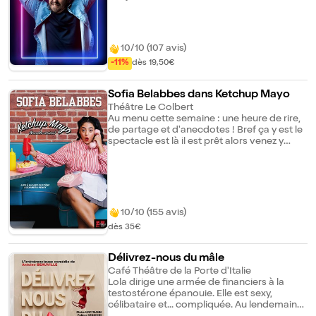
spermatozoïdes en scooter et si ta mère ne
te téléphone pas toutes les 10 minutes."
Mais c'est quoi "être un homme" aujourd'hui
? Dans ce spectacle hilarant de vérité,
10/10 (107 avis)
Kostia nous raconte son entre deux ! Entre
mari et papa, romantisme et célibat,
-11%
dès 19,50€
féminisme et patriarcat, homme moderne
et homme tout court. Avec sa bonhomie
Sofia Belabbes dans Ketchup Mayo
naturelle, ses personnages bien sentis, un
Théâtre Le Colbert
contact public inné et sa capacité à rendre
Au menu cette semaine : une heure de rire,
votre quotidien désopilant. Artiste belge et
de partage et d'anecdotes ! Bref ça y est le
attachant, Kostia vous promet un spectacle
spectacle est là il est prêt alors venez y
qui fait du bien, sur le monde qui l'entoure
goûter : ketchup mayo nouvelle version !
et qu'il commence à décrypter. Un seul en
Parce qu'elle finit toujours par faire les
scène ou les hommes se disent "Ah ! C'est
choses à sa sauce.
moi !" et les femmes "Ah ! Tu vois ! Lui il
commence à comprendre".
10/10 (155 avis)
dès 35€
Délivrez-nous du mâle
Café Théâtre de la Porte d'Italie
Lola dirige une armée de financiers à la
testostérone épanouie. Elle est sexy,
célibataire et... compliquée. Au lendemain