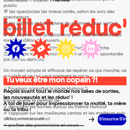
Humour
BilletReduc
Toulon
public
💬 les spectacles les mieux notés, selon les avis des
spectateurs
💸 les promos et bons plans du moment, pour sortir à
prix réduit
💎 les pépites, ces propositions plus confidentielles qui
méritent d’être découvertes
🆕 les nouveautés, fraîchement arrivées à l’affiche
⏰ les dates les plus proches, pour une sortie spontanée
(ce soir ou demain)
Un moyen simple et efficace de repérer ce qui marche, ce
qui plaît et ce qui vaut vraiment le coup.
Tu veux être mon copain ?!
⭐ Pourquoi consulter la page Humour ?
Reçois avant tout le monde nos idées de sorties,
les nouveautés et les réduc' !
Parce qu’elle te permet de :
A toi de jouer pour impressionner ta moitié, ta mère
✔ découvrir les sorties autour du thème Humour
ou ta tribu !
✔ t’appuyer sur les meilleures ventes et les meilleurs avis
de la communauté
S’inscrire S’inscrire S’inscrire S’inscrire S’inscrire S’inscrire
Adresse email pour la newsletter
✔ profiter des promotions en cours