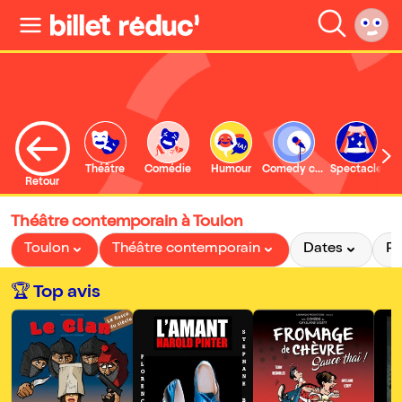
Théâtre
Comédie
Humour
Comedy club
Spectacle
Retour
Théâtre contemporain à Toulon
Toulon
Théâtre contemporain
Dates
Pr
🏆 Top avis