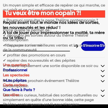
Un moyen simple et efficace de repérer ce qui marche, ce
qui plaît et ce qui vaut vraiment le coup.
Tu veux être mon copain ?!
⭐ Pourquoi consulter la page Théâtre contemporain ?
Reçois avant tout le monde nos idées de sorties,
les nouveautés et les réduc' !
Parce qu’elle te permet de :
A toi de jouer pour impressionner ta moitié, ta mère
✔ découvrir les sorties autour du thème Théâtre
ou ta tribu !
contemporain
✔ t’appuyer sur les meilleures ventes et les meilleurs avis
S’inscrire S’inscrir
Adresse email pour la newsletter
de la communauté
✔ profiter des promotions en cours
✔ repérer des nouveautés et des pépites
Une question ?
✔ trouver rapidement une sortie disponible ce soir ou
Professionnel
demain
Les spectacles
✨Les pépites
🎟️ Trouve ton prochain événement Théâtre
Carte cadeau
contemporain
Que faire à Paris ?
Les villes
Que tu sois curieux, habitué des sorties culturelles ou
simplement en quête d’une bonne idée, cette page
Théâtre contemporain est là pour t’inspirer.