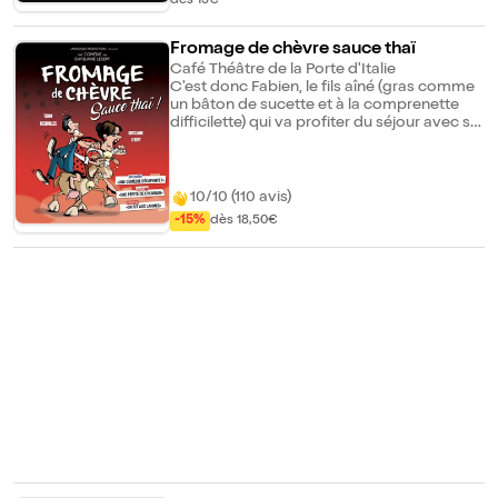
dès 15€
Fromage de chèvre sauce thaï
Café Théâtre de la Porte d'Italie
C'est donc Fabien, le fils aîné (gras comme
un bâton de sucette et à la comprenette
difficilette) qui va profiter du séjour avec sa
mère ! Bonjour Bouddha ! Dès l'aéroport,
c'est la panique. Dans l'avion c'est
l'épouvante complète et à Bangkok ce
"premier de classe" va vouloir parler
10/10 (110 avis)
l'étranger à la façon de Momo, un pilier de
-15%
dès 18,50€
bar avec qui Fabien fait des racines tous les
jours. Le rapprochement mère-fils a du
bon, les langues vont se délier et Gigi va en
apprendre des vertes et des pas mûres ! De
secousses en rebondissements, vous
passerez du rire à l'émotion. Ne ratez pas ce
spectacle servi par deux comédiens à la
pêche d'enfer. Vous avez dit drôle ? Non...
hilarant !