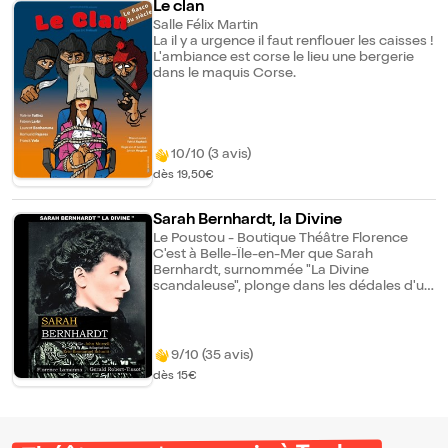
Le clan
Salle Félix Martin
La il y a urgence il faut renflouer les caisses !
L'ambiance est corse le lieu une bergerie
dans le maquis Corse.
10/10 (3 avis)
dès 19,50€
Sarah Bernhardt, la Divine
Le Poustou - Boutique Théâtre Florence
C'est à Belle-Île-en-Mer que Sarah
Bernhardt, surnommée "La Divine
scandaleuse", plonge dans les dédales d'un
passé glorieux fait de souvenirs et de
règlements de comptes. Elle s'obstine à
rester le monstre sacré international qu'elle
a été pendant sa carrière en demandant à
9/10 (35 avis)
Pitou, son fidèle serviteur, d'interpréter les
dès 15€
différents personnages qui ont marqué sa
vie.