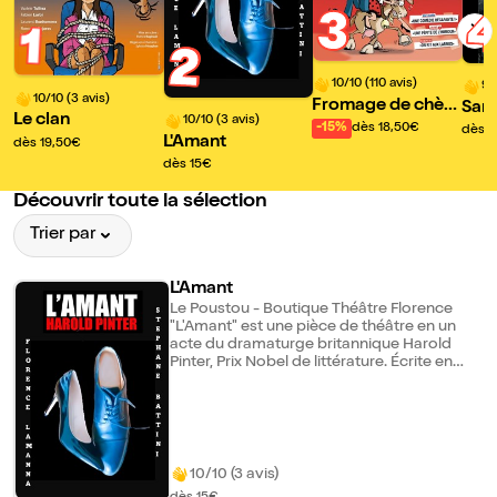
3
1
2
10/10 (110 avis)
9/
10/10 (3 avis)
Fromage de chèvr
Sara
Le clan
10/10 (3 avis)
e sauce thaï
a Di
-15%
dès 18,50€
dès 1
L'Amant
dès 19,50€
dès 15€
Découvrir toute la sélection
Trier par
L'Amant
Le Poustou - Boutique Théâtre Florence
"L'Amant" est une pièce de théâtre en un
acte du dramaturge britannique Harold
Pinter, Prix Nobel de littérature. Écrite en
1962, la pièce transgresse les règles et
trouble le jeu du désir : Sarah et Richard
sont mariés. Jusqu'ici, rien d'original... mais
on apprend dès la première réplique que
Sarah a un amant, et que son mari
l'accepte, puisqu'il prend soin de rentrer du
10/10 (3 avis)
bureau seulement après l'adultère.