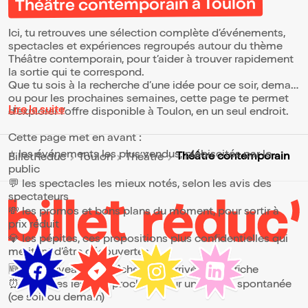
Théâtre contemporain à Toulon
Ici, tu retrouves une sélection complète d’événements,
spectacles et expériences regroupés autour du thème
Théâtre contemporain, pour t’aider à trouver rapidement
la sortie qui te correspond.
Que tu sois à la recherche d’une idée pour ce soir, demain
ou pour les prochaines semaines, cette page te permet
Lire la suite
d’explorer l’offre disponible à Toulon, en un seul endroit.
Cette page met en avant :
⭐ les événements les plus vendus, plébiscités par le
Théâtre contemporain
BilletReduc
Toulon
Théâtre
public
💬 les spectacles les mieux notés, selon les avis des
spectateurs
💸 les promos et bons plans du moment, pour sortir à
prix réduit
💎 les pépites, ces propositions plus confidentielles qui
méritent d’être découvertes
🆕 les nouveautés, fraîchement arrivées à l’affiche
⏰ les dates les plus proches, pour une sortie spontanée
(ce soir ou demain)