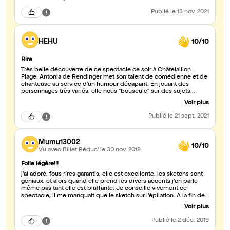
Publié
le 13 nov. 2021
HEHU
10/10
Rire
Très belle découverte de ce spectacle ce soir à Châtelaillon-
Plage. Antonia de Rendinger met son talent de comédienne et de
chanteuse au service d'un humour décapant. En jouant des
personnages très variés, elle nous "bouscule" sur des sujets
sensibles tout en provoquant des fous-rires à répétition.
Voir plus
Publié
le 21 sept. 2021
Mumu13002
10/10
Vu avec Billet Réduc'
le 30 nov. 2019
Folie légère!!!
j'ai adoré, fous rires garantis, elle est excellente, les sketchs sont
géniaux, et alors quand elle prend les divers accents j'en parle
même pas tant elle est bluffante. Je conseille vivement ce
spectacle, il me manquait que le sketch sur l'épilation. A la fin de
son spectacle, vous pouvez discuter quelques minutes avec elle
Voir plus
et en plus elle s'occupe de faire le selfie.. GENIAL
Publié
le 2 déc. 2019