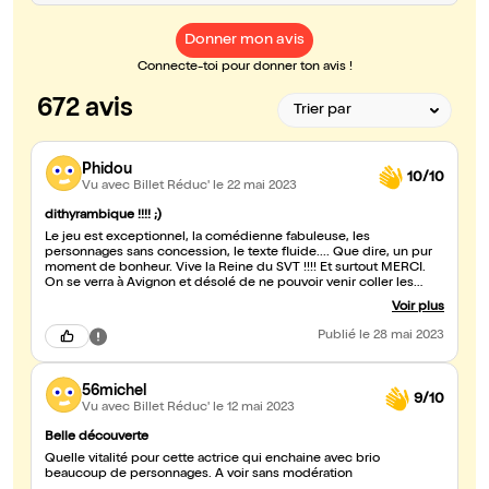
Donner mon avis
Connecte-toi pour donner ton avis !
672 avis
Phidou
10/10
Vu avec Billet Réduc'
le 22 mai 2023
dithyrambique !!!! ;)
Le jeu est exceptionnel, la comédienne fabuleuse, les
personnages sans concession, le texte fluide.... Que dire, un pur
moment de bonheur. Vive la Reine du SVT !!!! Et surtout MERCI.
On se verra à Avignon et désolé de ne pouvoir venir coller les
affiches mais mon boulot ne me le permettra pas :(
Voir plus
Publié
le 28 mai 2023
56michel
9/10
Vu avec Billet Réduc'
le 12 mai 2023
Belle découverte
Quelle vitalité pour cette actrice qui enchaine avec brio
beaucoup de personnages. A voir sans modération