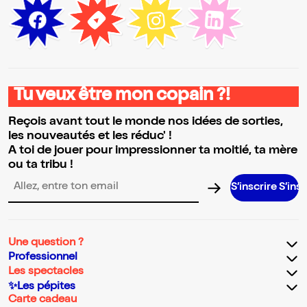
Tu veux être mon copain ?!
Reçois avant tout le monde nos idées de sorties,
les nouveautés et les réduc' !
A toi de jouer pour impressionner ta moitié, ta mère
ou ta tribu !
S’inscrire S’inscrire S’i
Adresse email pour la newsletter
Une question ?
Professionnel
Les spectacles
✨Les pépites
Carte cadeau