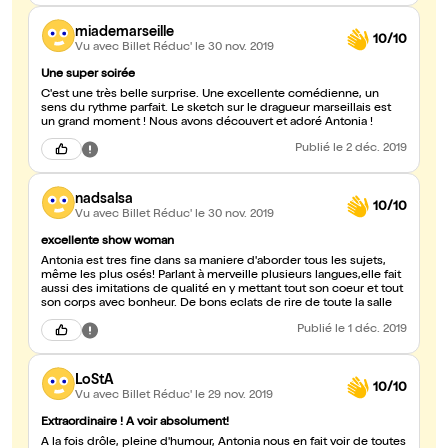
miademarseille
10/10
Vu avec Billet Réduc'
le 30 nov. 2019
Une super soirée
C'est une très belle surprise. Une excellente comédienne, un
sens du rythme parfait. Le sketch sur le dragueur marseillais est
un grand moment ! Nous avons découvert et adoré Antonia !
Publié
le 2 déc. 2019
nadsalsa
10/10
Vu avec Billet Réduc'
le 30 nov. 2019
excellente show woman
Antonia est tres fine dans sa maniere d'aborder tous les sujets,
même les plus osés! Parlant à merveille plusieurs langues,elle fait
aussi des imitations de qualité en y mettant tout son coeur et tout
son corps avec bonheur. De bons eclats de rire de toute la salle
Publié
le 1 déc. 2019
LoStA
10/10
Vu avec Billet Réduc'
le 29 nov. 2019
Extraordinaire ! A voir absolument!
A la fois drôle, pleine d'humour, Antonia nous en fait voir de toutes