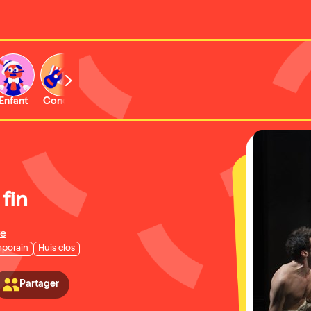
Enfant
Concert
Activité
 fin
re
porain
Huis clos
Partager