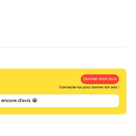
Donner mon avis
Connecte-toi pour donner ton avis !
s encore d'avis 😭