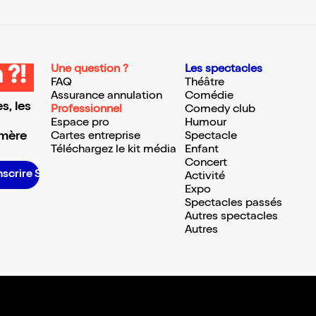
Une question ?
Les spectacles
 ?!
FAQ
Théâtre
Assurance annulation
Comédie
s, les
Professionnel
Comedy club
Espace pro
Humour
 mère
Cartes entreprise
Spectacle
Téléchargez le kit média
Enfant
Concert
scrire S’inscrire S’inscrire S’inscrire S’inscrire S’inscrire S’inscrire S’inscrire S’inscrire S’inscrire S’inscrire S’inscrire
Activité
Expo
Spectacles passés
Autres spectacles
Autres