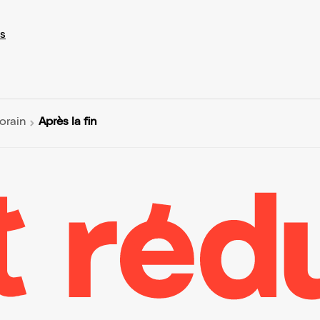
s
Après la fin
orain