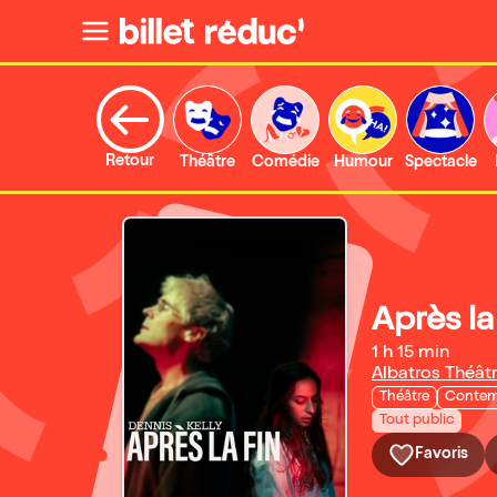
Retour
Théâtre
Comédie
Humour
Spectacle
Après la
1 h 15 min
Albatros Théât
Théâtre
Contem
Tout public
Favoris