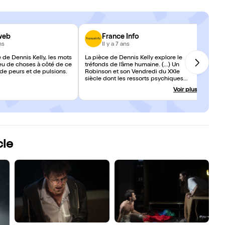
web
France Info
ns
Il y a 7 ans
e de Dennis Kelly, les mots
La pièce de Dennis Kelly explore le
eu de choses à côté de ce
tréfonds de l’âme humaine. (...) Un
 de peurs et de pulsions.
Robinson et son Vendredi du XXIe
siècle dont les ressorts psychiques
bousculent nos certitudes.
Voir plus
cle