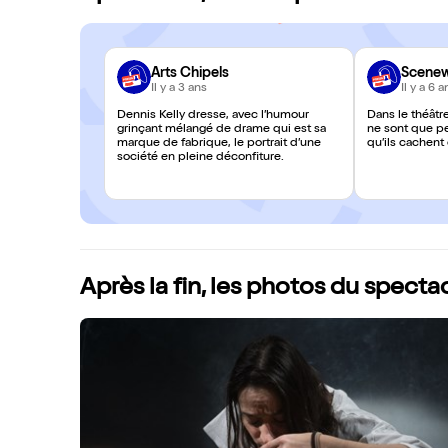
Arts Chipels
Scene
Il y a 3 ans
Il y a 6 a
Dennis Kelly dresse, avec l’humour
Dans le théâtr
grinçant mélangé de drame qui est sa
ne sont que p
marque de fabrique, le portrait d’une
qu’ils cachent
société en pleine déconfiture.
Après la fin, les photos du specta