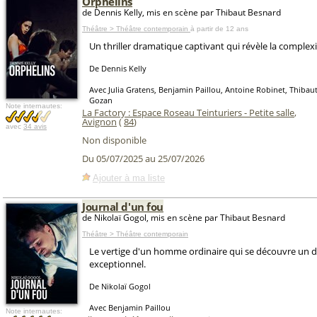
Orphelins
de Dennis Kelly, mis en scène par Thibaut Besnard
Théâtre > Théâtre contemporain
à partir de 12 ans
Un thriller dramatique captivant qui révèle la complex
De Dennis Kelly
Avec Julia Gratens, Benjamin Paillou, Antoine Robinet, Thibau
Gozan
Note internautes:
La Factory : Espace Roseau Teinturiers - Petite salle
,
Avignon
(
84
)
avec
34 avis
Non disponible
Du 05/07/2025 au 25/07/2026
Ajouter à ma liste
Journal d'un fou
de Nikolaï Gogol, mis en scène par Thibaut Besnard
Théâtre > Théâtre contemporain
Le vertige d'un homme ordinaire qui se découvre un d
exceptionnel.
De Nikolaï Gogol
Avec Benjamin Paillou
Note internautes: