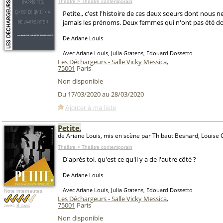
Théâtre > Théâtre contemporain
Petite., c'est l'histoire de ces deux soeurs dont nous 
jamais les prénoms. Deux femmes qui n'ont pas été d
De Ariane Louis
Avec Ariane Louis, Julia Gratens, Edouard Dossetto
Les Déchargeurs - Salle Vicky Messica
,
75001
Paris
Non disponible
Du 17/03/2020 au 28/03/2020
Ajouter à ma liste
Petite.
de Ariane Louis, mis en scène par Thibaut Besnard, Louise 
Théâtre > Théâtre contemporain
D'après toi, qu'est ce qu'il y a de l'autre côté ?
De Ariane Louis
Avec Ariane Louis, Julia Gratens, Edouard Dossetto
Note internautes:
Les Déchargeurs - Salle Vicky Messica
,
75001
Paris
avec
8 avis
Non disponible