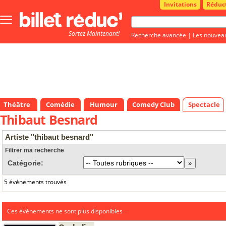
Invitations
Réduc
Bouton
menu
Sortez Maintenant!
principale
Recherche avancée
|
Les nouvea
Théâtre
Comédie
Humour
Comedy Club
Spectacle
Thibaut Besnard
Artiste "thibaut besnard"
Filtrer ma recherche
Catégorie:
5 événements trouvés
Ces évènements ne sont plus disponibles