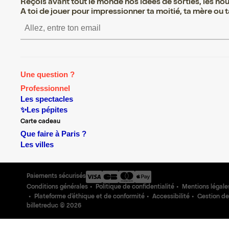
Reçois avant tout le monde nos idées de sorties, les nouv
A toi de jouer pour impressionner ta moitié, ta mère ou ta
S’inscrire S’inscrire S’inscrire S’inscri
Une question ?
Professionnel
Les spectacles
✨Les pépites
Carte cadeau
Que faire à Paris ?
Les villes
Paiements sécurisés
Conditions générales
Politique de confidentialité
Mentions légale
Plateforme d'éthique et de conformité
Accessibilité
Gestion de
billetreduc ©
2026