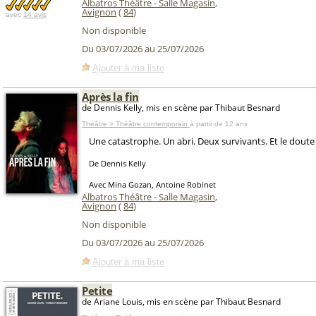
Albatros Théâtre - Salle Magasin
,
Avignon
(
84
)
avec
14 avis
Non disponible
Du 03/07/2026 au 25/07/2026
Ajouter à ma liste
Après la fin
de Dennis Kelly, mis en scène par Thibaut Besnard
Théâtre > Théâtre contemporain
à partir de 12 ans
Une catastrophe. Un abri. Deux survivants. Et le doute q
De Dennis Kelly
Avec Mina Gozan, Antoine Robinet
Albatros Théâtre - Salle Magasin
,
Avignon
(
84
)
Non disponible
Du 03/07/2026 au 25/07/2026
Ajouter à ma liste
Petite
de Ariane Louis, mis en scène par Thibaut Besnard