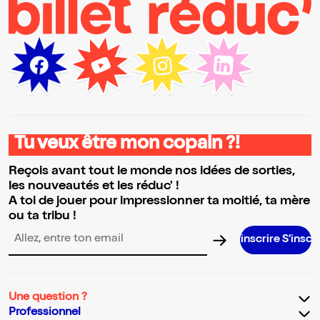
Tu veux être mon copain ?!
Reçois avant tout le monde nos idées de sorties,
les nouveautés et les réduc' !
A toi de jouer pour impressionner ta moitié, ta mère
ou ta tribu !
S’inscrire S’inscrire S’inscrire
Adresse email pour la newsletter
Une question ?
Professionnel