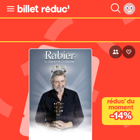
réduc' du
moment
-14%