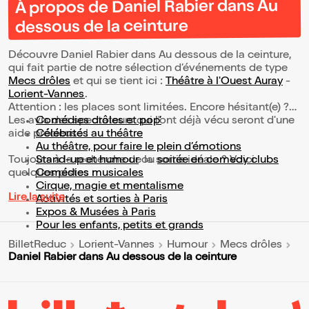
À propos de Daniel Rabier dans Au
dessous de la ceinture
Découvre Daniel Rabier dans Au dessous de la ceinture,
qui fait partie de notre sélection d’événements de type
Mecs drôles
et qui se tient ici :
Théâtre à l'Ouest Auray
-
Lorient-Vannes
.
Attention : les places sont limitées. Encore hésitant(e) ?
Les avis des spectateurs qui l'ont déjà vécu seront d'une
Comédies drôles et pop’
aide précieuse !
Célébrités au théâtre
Au théâtre, pour faire le plein d’émotions
Toujours à la recherche de la sortie idéale ? Voici
Stand-up et humour
ou
soirée en comedy clubs
quelques pistes :
Comédies musicales
Cirque, magie et mentalisme
Lire la suite
Activités et sorties à Paris
Expos & Musées à Paris
Pour les enfants, petits et grands
BilletReduc
Lorient-Vannes
Humour
Mecs drôles
Daniel Rabier dans Au dessous de la ceinture