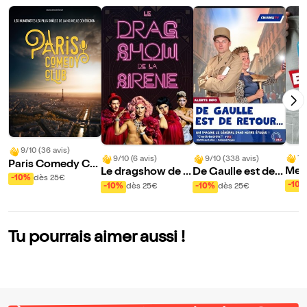
9/10 (36 avis)
10
9/10 (6 avis)
9/10 (338 avis)
Paris Comedy Clu
Mes 
Le dragshow de la
De Gaulle est de r
b
-10%
dès 25€
mou
sirène : La sirène à
etour
-10
-10%
dès 25€
-10%
dès 25€
rde
barbe
Tu pourrais aimer aussi !