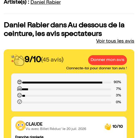
Artiste(s) :
Daniel Rabier
Daniel Rabier dans Au dessous de la
ceinture, les avis spectateurs
Voir tous les avis
9/10
(45 avis)
Donner mon avis
Connecte-toi pour donner ton avis !
😍
90%
🤗
7%
😐
3%
🙁
0%
CLAUDE
10/10
Vu avec Billet Réduc'
le 20 juil. 2026
Franche rigolade
Bo