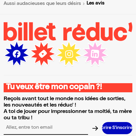
Les avis
Aussi audacieuses que leurs désirs
Tu veux être mon copain ?!
Reçois avant tout le monde nos idées de sorties,
les nouveautés et les réduc' !
A toi de jouer pour impressionner ta moitié, ta mère
ou ta tribu !
S’inscrir
Adresse email pour la newsletter