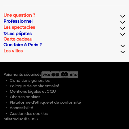
Une question ?
Professionnel
Les spectacles
✨Les pépites
Carte cadeau
Que faire à Paris ?
Les villes
Paiements sécurisés
Conditions générales
Politique de confidentialité
Mentions légales et CGU
Chartes cookies
Plateforme d'éthique et de conformité
Accessibilité
Gestion des cookies
billetreduc © 2026