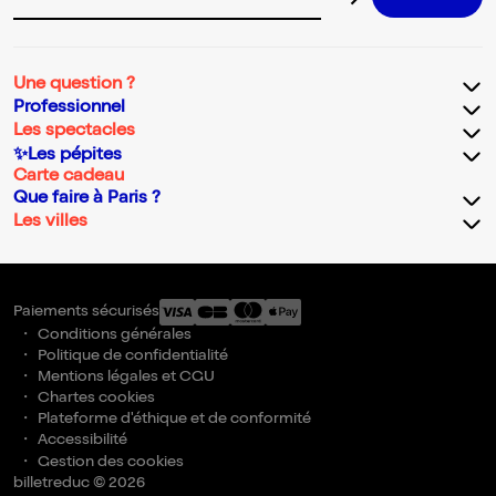
Adresse email pour la newsletter
Une question ?
Professionnel
Les spectacles
✨Les pépites
Carte cadeau
Que faire à Paris ?
Les villes
Paiements sécurisés
Conditions générales
Politique de confidentialité
Mentions légales et CGU
Chartes cookies
Plateforme d'éthique et de conformité
Accessibilité
Gestion des cookies
billetreduc © 2026