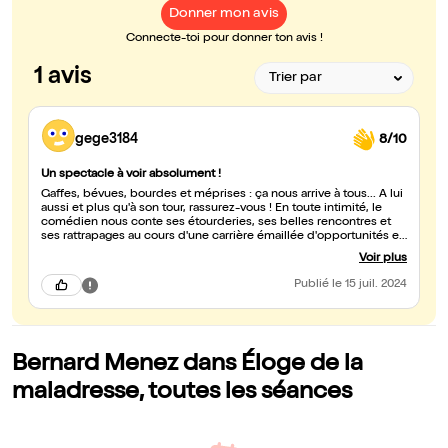
Donner mon avis
Connecte-toi pour donner ton avis !
1 avis
gege3184
8/10
Un spectacle à voir absolument !
Gaffes, bévues, bourdes et méprises : ça nous arrive à tous... A lui
aussi et plus qu'à son tour, rassurez-vous ! En toute intimité, le
comédien nous conte ses étourderies, ses belles rencontres et
ses rattrapages au cours d'une carrière émaillée d'opportunités et
parfois de fâcheries...On sort ragaillardi de son spectacle,
Voir plus
convaincu que si l'on reste comme lui persévérant et surtout
naturel et humble, la réussite nous attend au bout du chemin...
Publié
le 15 juil. 2024
Bernard Menez dans Éloge de la
maladresse, toutes les séances