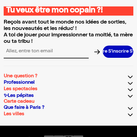
Tu veux être mon copain ?!
Reçois avant tout le monde nos idées de sorties,
les nouveautés et les réduc' !
A toi de jouer pour impressionner ta moitié, ta mère
ou ta tribu !
S’inscrire S’insc
Adresse email pour la newsletter
Une question ?
Professionnel
Les spectacles
✨Les pépites
Carte cadeau
Que faire à Paris ?
Les villes