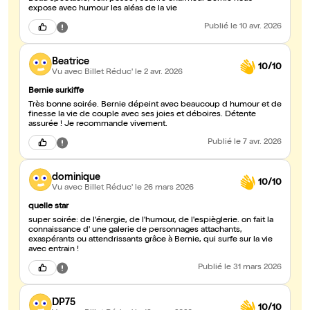
expose avec humour les aléas de la vie
Publié
le 10 avr. 2026
Beatrice
10/10
Vu avec Billet Réduc'
le 2 avr. 2026
Bernie surkiffe
Très bonne soirée. Bernie dépeint avec beaucoup d humour et de
finesse la vie de couple avec ses joies et déboires. Détente
assurée ! Je recommande vivement.
Publié
le 7 avr. 2026
dominique
10/10
Vu avec Billet Réduc'
le 26 mars 2026
quelle star
super soirée: de l'énergie, de l'humour, de l'espièglerie. on fait la
connaissance d' une galerie de personnages attachants,
exaspérants ou attendrissants grâce à Bernie, qui surfe sur la vie
avec entrain !
Publié
le 31 mars 2026
DP75
10/10