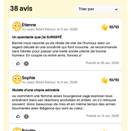
38 avis
Etienne
10/10
Vu avec Billet Réduc'
le 9 avr. 2026
Un spectacle que j'ai SURKIFFÉ
Bernie nous raconte sa vie rêvée de star de l'humour avec un
regard décalé et une sincérité qui font mouche. Je recommande
sans hésiter pour passer une belle soirée pleine de bonne
humeur. En couple ou entre amis, foncez y!
Publié
le 26 avr. 2026
Sophie
10/10
Vu avec Billet Réduc'
le 9 avr. 2026
l’éclate d’une chipie adorable
ou comment une femme assez bourgeoise sage explose nous
entraînant dans ses réactions acidulées et drôles. on s’y retrouve
souvent. donc beaucoup de rires et en même temps des armes
touchantes avec élégance qui vont au cœur…
Publié
le 13 avr. 2026