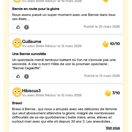
Vu avec Billet Réduc'
le 19 mars 2026
Bernie en route pour la gloire
Nous avons passé un super moment avec une Bernie dans tous
ses états….
Publié
le 20 mars 2026
Guillaume
10/10
Vu avec Billet Réduc'
le 12 mars 2026
Une Bernie survoltée
Un spectacle mené tambour battant où l'on ne s'ennuie pas une
seconde. A star is born! Hâte de voir le prochain spectacle :
"Bernie Gigakiffe".
Publié
le 13 mars 2026
Hibiscus3
7/10
Vu avec Billet Réduc'
le 12 mars 2026
Bravo!
Bravo à Bernie , qui nous a amusés avec ses déboires de femme
qui veut absolument atteindre la gloire, malgré de nombreuses
difficultés de sa vie quotidienne ( belle mère, amie, élèves et
surtout mari avec qui elle vit depuis 30 ans !). Les anecdotes
fusent de tous côtés. Je recommande.
Voir plus