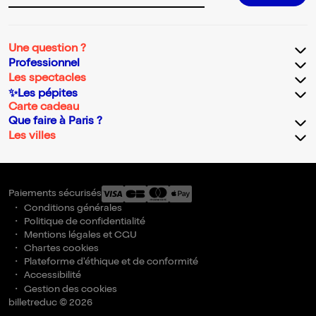
Une question ?
Professionnel
Les spectacles
✨Les pépites
Carte cadeau
Que faire à Paris ?
Les villes
Paiements sécurisés
Conditions générales
Politique de confidentialité
Mentions légales et CGU
Chartes cookies
Plateforme d'éthique et de conformité
Accessibilité
Gestion des cookies
billetreduc © 2026