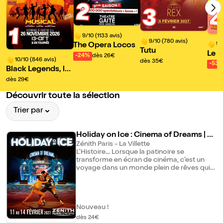
2
3
1
9/10 (1133 avis)
9/10 (780 avis)
9/
The Opera Locos
Tutu
Le l
-24%
dès 26€
10/10 (846 avis)
dès 35€
!
-53
Black Legends, le
musical
dès 29€
Découvrir toute la sélection
Trier par
Holiday on Ice : Cinema of Dreams | Pa
ris
Zénith Paris - La Villette
L'Histoire... Lorsque la patinoire se
transforme en écran de cinéma, c'est un
voyage dans un monde plein de rêves qui
commence : trois amis découvrent un
cinéma abandonné, le rénovent et ils se
lancent dans la production de leurs propres
films. Cinema of Dreams raconte le cinéma
Nouveau !
comme lieu d'imagination, d'amitié et
d'équilibre entre réussite artistique et
dès 24€