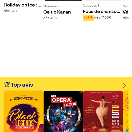
Holiday on Ice : Ci
Nouveau !
Nouveau !
Nouve
nema of Dreams |
Fous de chansons
dès 24€
Celtic Kanan
Véro
Paris
françaises
Nou
-37%
dès 17,50€
dès 49€
dès 
e | P
🏆 Top avis