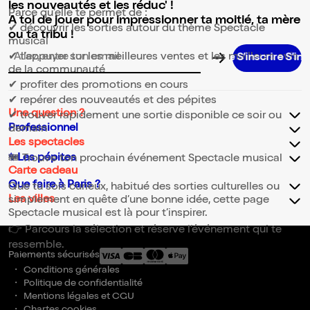
les nouveautés et les réduc' !
Parce qu’elle te permet de :
A toi de jouer pour impressionner ta moitié, ta mère
✔ découvrir les sorties autour du thème Spectacle
ou ta tribu !
musical
✔ t’appuyer sur les meilleures ventes et les meilleurs avis
S’inscrire S’inscrire S’inscrire S’inscrire S’inscrire S’inscrire 
Adresse email pour la newsletter
de la communauté
✔ profiter des promotions en cours
✔ repérer des nouveautés et des pépites
Une question ?
✔ trouver rapidement une sortie disponible ce soir ou
Professionnel
demain
Les spectacles
✨Les pépites
🎟️ Trouve ton prochain événement Spectacle musical
Carte cadeau
Que faire à Paris ?
Que tu sois curieux, habitué des sorties culturelles ou
Les villes
simplement en quête d’une bonne idée, cette page
Spectacle musical est là pour t’inspirer.
👉 Parcours la sélection et réserve l’événement qui te
ressemble.
Paiements sécurisés
Conditions générales
Politique de confidentialité
Mentions légales et CGU
Chartes cookies