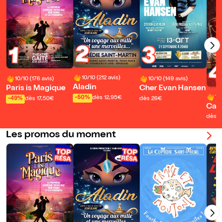
2
3
1
10/10 (212 avis)
10/10 (176 avis)
10/10 (149 avis)
Aladin
Paris is Magique
Cher Evan Hansen
10
-50%
dès 12,95€
-49%
dès 17,50€
dès 26€
Cas
dès 
Les promos du moment