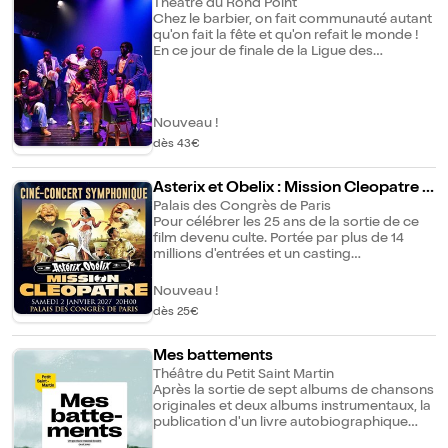
Théâtre du Rond Point
spectacle il y a 30 ans.
Chez le barbier, on fait communauté autant
qu'on fait la fête et qu'on refait le monde !
En ce jour de finale de la Ligue des
champions, les postes de télévision
crachent leur excitation dans toutes les
villes du monde. Barber Shop Chronicles se
passe en une journée dans plusieurs salons
Nouveau !
de coiffure, de Bruxelles à Dakar. Africains
dès 43€
et afrodescendants y parlent haut et fort,
du quotidien, de l'éducation des enfants, de
l'exil, de masculinité, de racisme et de foot,
Asterix et Obelix : Mission Cleopatre |
of course. Michael De Cock et Junior
Ciné-concert
Palais des Congrès de Paris
Mthombeni orchestrent avec maestria ces
Pour célébrer les 25 ans de la sortie de ce
brèves de comptoir métissées, riches en
film devenu culte. Portée par plus de 14
sujets de réflexion et d'une vitalité
millions d'entrées et un casting
communicative.
emblématique, cette comédie
incontournable bénéficie aujourd'hui d'une
Nouveau !
remasterisation en 4K supervisée par Alain
dès 25€
Chabat. Sur scène, les 70 musiciens de
l'orchestre symphonique Iconic Symphonic,
aux côtés du premier violon Guillaume
Mes battements
Latour, interpréteront en direct la bande
Théâtre du Petit Saint Martin
originale du film, sous la direction du chef
Après la sortie de sept albums de chansons
d'orchestre Ralph Szigeti. L'orchestre
originales et deux albums instrumentaux, la
symphonique interprète en direct la
publication d'un livre autobiographique
musique du film, parfaitement
dans lequel textes et dessins se partagent
synchronisée avec les images projetées à