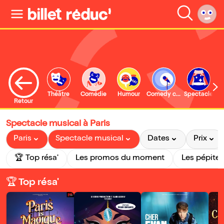
Théâtre
Comédie
Humour
Comedy club
Spectacle
Retour
Spectacle musical à Paris
Paris
Spectacle musical
Dates
Prix
🏆 Top résa'
Les promos du moment
Les pépites
🏆 Top résa'