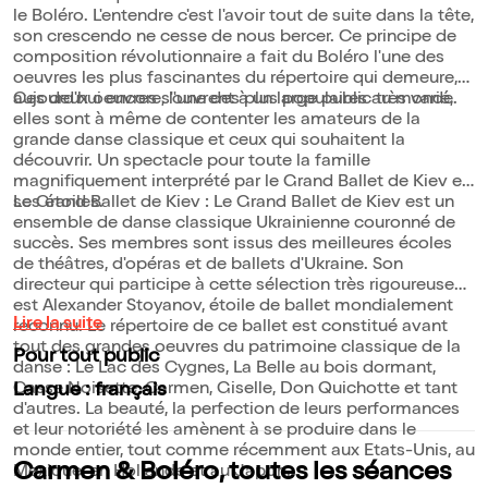
le Boléro. L'entendre c'est l'avoir tout de suite dans la tête,
son crescendo ne cesse de nous bercer. Ce principe de
composition révolutionnaire a fait du Boléro l'une des
oeuvres les plus fascinantes du répertoire qui demeure,
aujourd'hui encore, l'une des plus populaires au monde.
Ces deux oeuvres s'ouvrent à un large public très varié,
elles sont à même de contenter les amateurs de la
grande danse classique et ceux qui souhaitent la
découvrir. Un spectacle pour toute la famille
magnifiquement interprété par le Grand Ballet de Kiev et
ses étoiles.
Le Grand Ballet de Kiev : Le Grand Ballet de Kiev est un
ensemble de danse classique Ukrainienne couronné de
succès. Ses membres sont issus des meilleures écoles
de théâtres, d'opéras et de ballets d'Ukraine. Son
directeur qui participe à cette sélection très rigoureuse
est Alexander Stoyanov, étoile de ballet mondialement
Lire la suite
reconnu. Le répertoire de ce ballet est constitué avant
tout des grandes oeuvres du patrimoine classique de la
Pour tout public
danse : Le Lac des Cygnes, La Belle au bois dormant,
Casse Noisette, Carmen, Giselle, Don Quichotte et tant
Langue : français
d'autres. La beauté, la perfection de leurs performances
et leur notoriété les amènent à se produire dans le
monde entier, tout comme récemment aux Etats-Unis, au
Carmen & Boléro, toutes les séances
Mexique, en Hollande et au Japon.