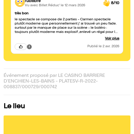
rubilibre
8/10
Vu avec Billet Réduc'
le 12 mars 2026
très bon
le spectacle se compose de 2 parties - Carmen spectacle
plutôt moderne que personnellement j' ai trouvé un peu fade.
surtout par le manque de place sur la scène - le boléro :
toujours plutôt moderne mais explosif ,enlevé un régal pour les
yeux --- un ravissement
Voir plus
Publié
le 2 avr. 2026
Événement proposé par LE CASINO BARRIERE
D'ENGHIEN-LES-BAINS - PLATESV-R-2022-
008837/000729/000742
Le lieu