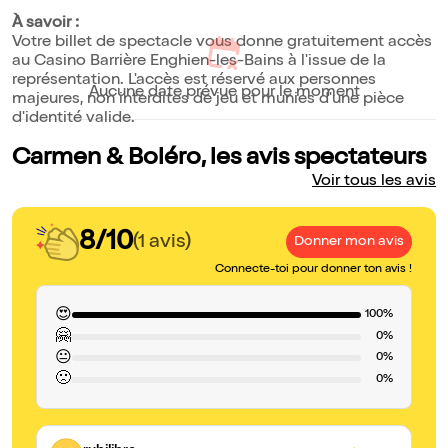
À savoir :
Votre billet de spectacle vous donne gratuitement accès
au Casino Barrière Enghien-les-Bains à l'issue de la
représentation. L'accès est réservé aux personnes
Aucune date prévue pour le moment
majeures, non interdites de jeu et munies d'une pièce
d'identité valide.
Carmen & Boléro, les avis spectateurs
Voir tous les avis
8/10
(1 avis)
Donner mon avis
Connecte-toi pour donner ton avis !
😍
100%
🤗
0%
😐
0%
🙁
0%