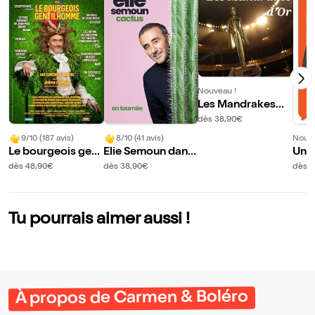
Nouveau !
Les Mandrakes
d'Or
dès 38,90€
9/10 (187 avis)
8/10 (41 avis)
Nouve
Le bourgeois gent
Elie Semoun dans
Un 
ilhomme
Cactus
gé
dès 48,90€
dès 38,90€
dès 4
Tu pourrais aimer aussi !
À propos de Carmen & Boléro