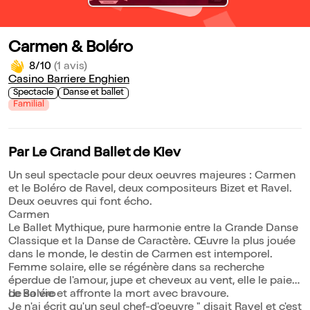
Carmen & Boléro
8/10
(1 avis)
Casino Barriere Enghien
Spectacle
Danse et ballet
Familial
Par Le Grand Ballet de Kiev
Un seul spectacle pour deux oeuvres majeures : Carmen
et le Boléro de Ravel, deux compositeurs Bizet et Ravel.
Deux oeuvres qui font écho.
Carmen
Le Ballet Mythique, pure harmonie entre la Grande Danse
Classique et la Danse de Caractère. Œuvre la plus jouée
dans le monde, le destin de Carmen est intemporel.
Femme solaire, elle se régénère dans sa recherche
éperdue de l'amour, jupe et cheveux au vent, elle le paiera
de sa vie et affronte la mort avec bravoure.
Le Boléro
Je n'ai écrit qu'un seul chef-d'oeuvre " disait Ravel et c'est