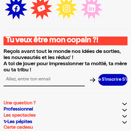
Tu veux être mon copain ?!
Reçois avant tout le monde nos idées de sorties,
les nouveautés et les réduc' !
A toi de jouer pour impressionner ta moitié, ta mère
ou ta tribu !
S’inscrire S’inscrire 
Adresse email pour la newsletter
Une question ?
Professionnel
Les spectacles
✨Les pépites
Carte cadeau