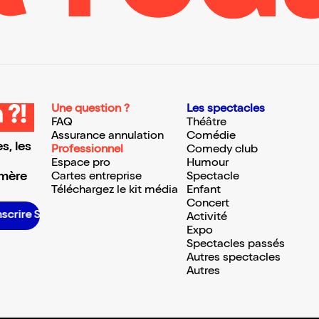
Une question ?
Les spectacles
 ?!
FAQ
Théâtre
Assurance annulation
Comédie
s, les
Professionnel
Comedy club
Espace pro
Humour
 mère
Cartes entreprise
Spectacle
Téléchargez le kit média
Enfant
Concert
inscrire S’inscrire S’inscrire S’inscrire S’inscrire S’inscrire S’inscrire S’inscrire S’inscrire S’inscrire S’inscrire S’inscrire
Activité
Expo
Spectacles passés
Autres spectacles
Autres