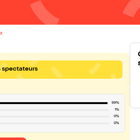
nt
s spectateurs
99%
1%
0%
0%