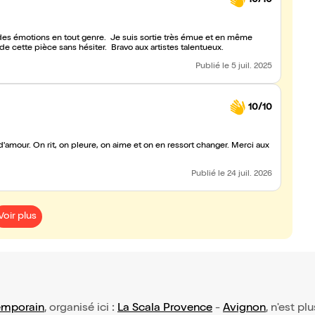
des émotions en tout genre. Je suis sortie très émue et en même
cette pièce sans hésiter. Bravo aux artistes talentueux.
Publié
le 5 juil. 2025
10/10
 d'amour. On rit, on pleure, on aime et on en ressort changer. Merci aux
Publié
le 24 juil. 2026
Voir plus
emporain
, organisé ici :
La Scala Provence
-
Avignon
, n'est pl