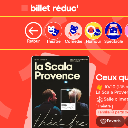
Retour
Théâtre
Comédie
Humour
Spectacle
Ceux qu
10/10
(135 a
La Scala Prove
Salle climat
Théâtre
Familial (à partir d
Favoris