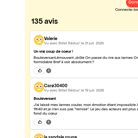
Donn
Connecte-toi 
135 avis
Valerie
Vu avec Billet Réduc'
le 21 juil. 2026
Un vrai coup de coeur !
Bouleversant,émouvant ,drôle On passe du rire aux larmes On réfléchit aussi Un panel de vrais et puissantes émotions Des acteurs
formidable Bref à voir absolument !!
Carø30400
Vu avec Billet Réduc'
le 19 juil. 2026
Bouleversant
J'ai laissé mes larmes couler, mon émotion étant impossible à 
11h40 et je n'en suis pas "remise". Le jeu des acteurs est plus 
fond du cœur
la sandale rouge