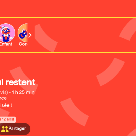
Enfant
Concert
Activité
i restent
vis)
•
1 h 25 min
nce
isée !
e 12 ans)
Partager