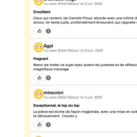
Vu avec Billet Réduc'
le 9 juil. 2026
Envoûtant
Ceux qui restent, de Camille Prioul, aborde avec une infinie dél
amour. Un texte juste, profondément émouvant, qui rappelle que
Agpl
Vu avec Billet Réduc'
le 21 juil. 2025
Poignant
Merci de traiter ce sujet avec autant de justesse et de réflexion. Que d émotions mais ceux qui restent vivent et viv
magnifique message
minacricri
Vu avec Billet Réduc'
le 4 juil. 2025
Exceptionnel, le top du top
La pièce est écrite de façon magistrale, avec une mise en scène qui nous laisse croire que notre participation peut modifier un peu
le dénouement. Courez y.