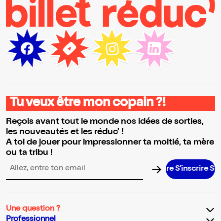
Tu veux être mon copain ?!
Reçois avant tout le monde nos idées de sorties,
les nouveautés et les réduc' !
A toi de jouer pour impressionner ta moitié, ta mère
ou ta tribu !
S’inscrire S’insc
Adresse email pour la newsletter
Une question ?
Professionnel