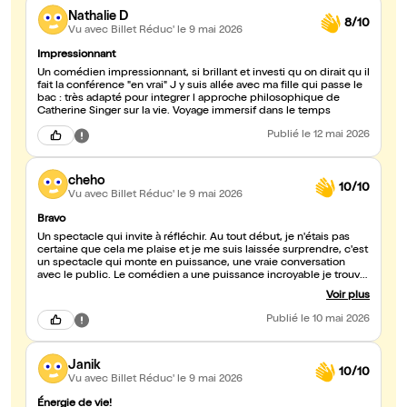
Nathalie D
8/10
Vu avec Billet Réduc'
le 9 mai 2026
Impressionnant
Un comédien impressionnant, si brillant et investi qu on dirait qu il
fait la conférence "en vrai" J y suis allée avec ma fille qui passe le
bac : très adapté pour integrer l approche philosophique de
Catherine Singer sur la vie. Voyage immersif dans le temps
Publié
le 12 mai 2026
cheho
10/10
Vu avec Billet Réduc'
le 9 mai 2026
Bravo
Un spectacle qui invite à réfléchir. Au tout début, je n'étais pas
certaine que cela me plaise et je me suis laissée surprendre, c'est
un spectacle qui monte en puissance, une vraie conversation
avec le public. Le comédien a une puissance incroyable je trouve.
La façon dont il marche et dont il met des silences sont
Voir plus
totalement en accord avec le contenu du texte qu'il nous fait
découvrir. Bref, ça m'a beaucoup plu
Publié
le 10 mai 2026
Janik
10/10
Vu avec Billet Réduc'
le 9 mai 2026
Énergie de vie!