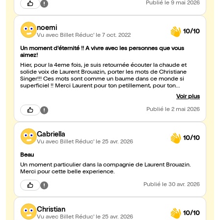
Publié
le 9 mai 2026
noemi
10/10
Vu avec Billet Réduc'
le 7 oct. 2022
Un moment d'éternité !! A vivre avec les personnes que vous
aimez!
Hier, pour la 4eme fois, je suis retournée écouter la chaude et
solide voix de Laurent Brouazin, porter les mots de Christiane
Singer!!! Ces mots sont comme un baume dans ce monde si
superficiel !! Merci Laurent pour ton petillement, pour ton
ancrage, pour ces mots que tu proclames et qui nous
Voir plus
rassemblent, nous humain!! A fin mai à Montréal !!! #Choisis la Vie,
en toutes circonstances !! Love!! Noémi et Franck ??
Publié
le 2 mai 2026
Gabriella
10/10
Vu avec Billet Réduc'
le 25 avr. 2026
Beau
Un moment particulier dans la compagnie de Laurent Brouazin.
Merci pour cette belle experience.
Publié
le 30 avr. 2026
Christian
10/10
Vu avec Billet Réduc'
le 25 avr. 2026