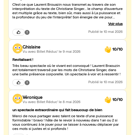
C’est ce que Laurent Brouazin nous transmet au travers de son
interprétation du texte de Christiane Singer… le champ d’ouverture
est multiple grâce au texte, bien sûr, mais aussi à La puissance et
la profondeur du jeu de l’interprète! Son énergie de vie pour
transmettre, partager, amener une relation avec chacun et…
Voir plus
multiplie de façon spectaculaire l’impact du texte! Merci au duo
que vous faites de nous ouvrir à la vie, à la joie, à la paix… « d’ouvrir
Publié
le 10 mai 2026
la boîte » 😃
Ghislaine
10/10
Vu avec Billet Réduc'
le 9 mai 2026
Revitalisant !
Très beau spectacle où le vivant est convoqué ! Laurent Braouzin
est totalement traversé par les mots de Christiane Singer, dans
une belle présence corporelle. Un spectacle à voir et à ressentir !
Publié
le 10 mai 2026
Véronique
10/10
Vu avec Billet Réduc'
le 8 mai 2026
un spectacle extraordinaire qui fait beaucoup de bien
Merci de nous partager avec talent ce texte d'une puissance
formidable ! bravo ! hâte de le revoir à nouveau dans 1 an ou 2 si
vous continuez à le jouer pour se laisser à nouveau déplacer par
ces mots si justes et si profonds !