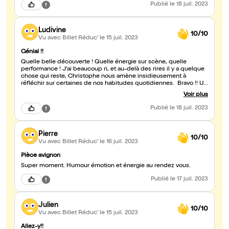
Publié
le 18 juil. 2023
Ludivine
10/10
Vu avec Billet Réduc'
le 15 juil. 2023
Génial !!
Quelle belle découverte ! Quelle énergie sur scène, quelle
performance ! J'ai beaucoup ri, et au-delà des rires il y a quelque
chose qui reste, Christophe nous amène insidieusement à
réfléchir sur certaines de nos habitudes quotidiennes. Bravo !! Un
spectacle auquel il faut assister !
Voir plus
Publié
le 18 juil. 2023
Pierre
10/10
Vu avec Billet Réduc'
le 16 juil. 2023
Pièce avignon
Super moment. Humour émotion et énergie au rendez vous.
Publié
le 17 juil. 2023
Julien
10/10
Vu avec Billet Réduc'
le 15 juil. 2023
Allez-y!!