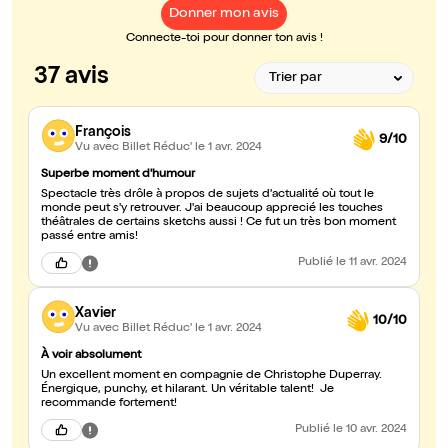
Donner mon avis
Connecte-toi pour donner ton avis !
37 avis
François
9/10
Vu avec Billet Réduc'
le 1 avr. 2024
Superbe moment d'humour
Spectacle très drôle à propos de sujets d'actualité où tout le
monde peut s'y retrouver. J'ai beaucoup apprecié les touches
théâtrales de certains sketchs aussi ! Ce fut un très bon moment
passé entre amis!
Publié
le 11 avr. 2024
Xavier
10/10
Vu avec Billet Réduc'
le 1 avr. 2024
À voir absolument
Un excellent moment en compagnie de Christophe Duperray.
Énergique, punchy, et hilarant. Un véritable talent! Je
recommande fortement!
Publié
le 10 avr. 2024