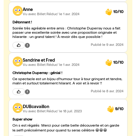
Anne
10/10
Vu avec Billet Réduc'
le 1 avr. 2024
Détonnant !
Soirée très agréable entre amis : Christophe Duperray nous a fait
passer une excellente soirée avec une proposition originale et
hilarante : un grand talent ! À revoir dès que possible !
Publié
le 9 avr. 2024
Sandrine et Fred
10/10
Vu avec Billet Réduc'
le 1 avr. 2024
Christophe Duperray : génial !
Ce spectacle est un bijou d'humour tour à tour grinçant et tendre,
malin et surtout totalement hilarant. A voir et à revoir !!
Publié
le 8 avr. 2024
DUBcavaillon
9/10
Vu avec Billet Réduc'
le 18 juil. 2023
Super show
On s est régalés Merci pour cette belle découverte et on garde
le.selfi précisément pour quand tu seras célèbre 😁😁😁