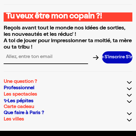
Tu veux être mon copain ?!
Reçois avant tout le monde nos idées de sorties,
les nouveautés et les réduc' !
A toi de jouer pour impressionner ta moitié, ta mère
ou ta tribu !
S’inscrire S’inscrire 
Adresse email pour la newsletter
Une question ?
Professionnel
Les spectacles
✨Les pépites
Carte cadeau
Que faire à Paris ?
Les villes