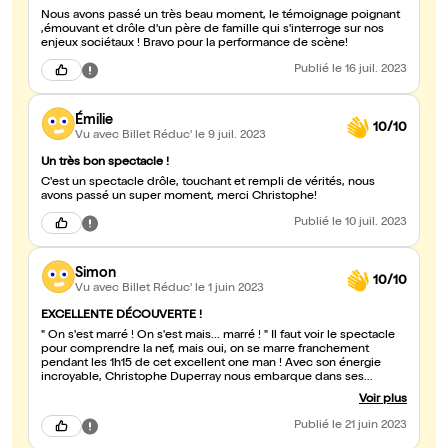
Nous avons passé un très beau moment, le témoignage poignant
,émouvant et drôle d'un père de famille qui s'interroge sur nos
enjeux sociétaux ! Bravo pour la performance de scène!
Publié
le 16 juil. 2023
Émilie
10/10
Vu avec Billet Réduc'
le 9 juil. 2023
Un très bon spectacle !
C'est un spectacle drôle, touchant et rempli de vérités, nous
avons passé un super moment, merci Christophe!
Publié
le 10 juil. 2023
Simon
10/10
Vu avec Billet Réduc'
le 1 juin 2023
EXCELLENTE DÉCOUVERTE !
" On s'est marré ! On s'est mais... marré ! " Il faut voir le spectacle
pour comprendre la nef, mais oui, on se marre franchement
pendant les 1h15 de cet excellent one man ! Avec son énergie
incroyable, Christophe Duperray nous embarque dans ses
univers, à travers écriture fine et ciselée, et un rythme effréné,
Voir plus
slalomant entre des sujets universels (l'amour, la mort, la religion...)
et d'actualité (l'inflation, #MeToo, le végétarisme, le
Publié
le 21 juin 2023
complotisme...). Bien écrit, bien construit, le spectacle nous