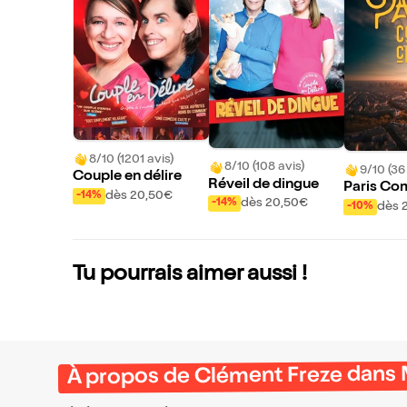
8/10 (1201 avis)
8/10 (108 avis)
9/10 (36
Couple en délire
Réveil de dingue
Paris Co
dès 20,50€
-14%
dès 20,50€
-14%
dès 
-10%
Tu pourrais aimer aussi !
À propos de Clément Freze dans