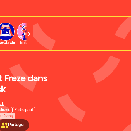
b
pectacle
Enfant
Concert
Activité
 Freze dans
ck
st
alisme
Participatif
e 12 ans)
Partager