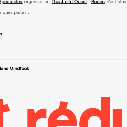
Spectacles
, organisé ici :
Théâtre à l'Ouest
-
Rouen
, n'est plu
elques pistes :
s
dans Mindfuck