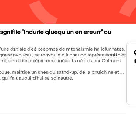
sgnifiie "indurie qluequ'un en ereurr" ou
d'une dzniaie d'eéixeeprncs de mtenalsmie hallciunnates,
gnree nvoueau, se renvoulele à chauqe repréeasionttn et
aarnt, dnot des exéprineecs inéedits cééres par Célment
ue, maîrtise un snes du satnd-up, de la pnuichlne et du
ui fait auoujrd'hui sa sginautre.