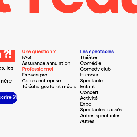
Une question ?
Les spectacles
 ?!
FAQ
Théâtre
Assurance annulation
Comédie
s, les
Professionnel
Comedy club
Espace pro
Humour
 mère
Cartes entreprise
Spectacle
Téléchargez le kit média
Enfant
Concert
crire S’inscrire S’inscrire S’inscrire S’inscrire S’inscrire S’inscrire S’inscrire S’inscrire S’inscrire S’inscrire S’inscrire
Activité
Expo
Spectacles passés
Autres spectacles
Autres