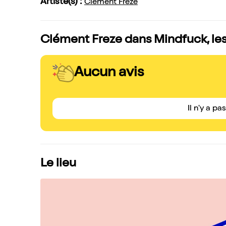
Artiste(s) :
Clément Freze
Clément Freze dans Mindfuck, les
Aucun avis
Il n'y a pa
Le lieu