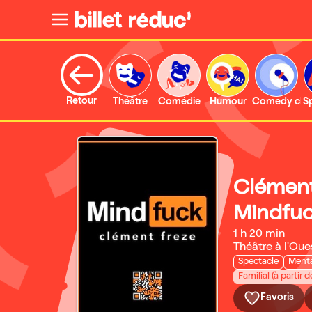
Retour
Théâtre
Comédie
Humour
Comedy clu
S
Clément
Mindfu
1 h 20 min
Théâtre à l'Oue
Spectacle
Ment
Familial (à partir d
Favoris