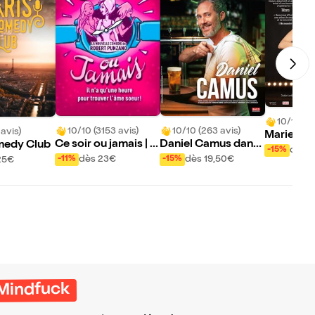
10/10 (59
10/10 (3153 avis)
10/10 (263 avis)
 avis)
Marie-Cla
Ce soir ou jamais | R
Daniel Camus dans
medy Club
dans Hépa
dès 1
-15%
ouen
Happy Hour
dès 23€
dès 19,50€
-11%
-15%
25€
 Mindfuck