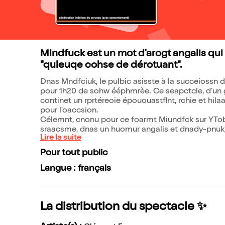
Mindfuck est un mot d'arogt angalis qui 
"quleuqe cohse de dérotuant".
Dnas Mndfciuk, le pulbic asisste à la succeiossn 
pour 1h20 de sohw ééphmrèe. Ce seapctcle, d'un 
continet un rprtéreoie épououastflnt, rchie et hil
pour l'oaccsion.
Célemnt, cnonu pour ce foarmt Miundfck sur YTobu
sraacsme, dnas un huomur angalis et dnady-pnuk, q
Lire la suite
Pour tout public
Langue : français
La distribution du spectacle ✨