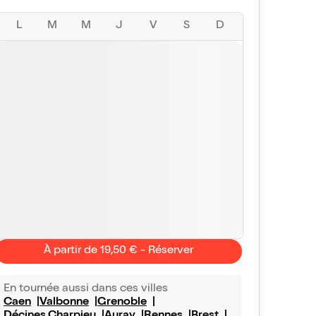
L
M
M
J
V
S
D
À partir de 19,50 € - Réserver
En tournée aussi dans ces villes
Bergu
10/10
Véronique
Caen
Valbonne
Grenoble