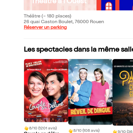
Théâtre à l'Ouest
Théâtre (~ 180 places)
26 quai Gaston Boulet, 76000 Rouen
Réserver un parking
Les spectacles dans la même sall
8/10 (1201 avis)
8/10 (108 avis)
9/10 (36