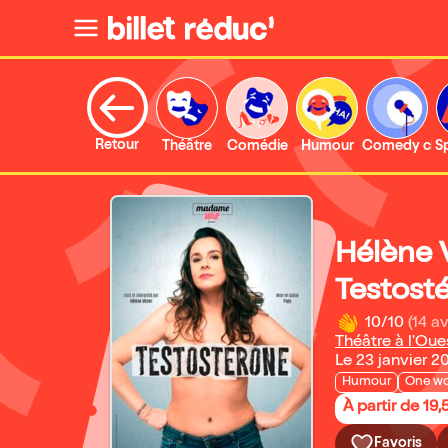
Retour
Théâtre
Comédie
Humour
Comedy clu
S
Hélène 
Testost
10/10
(14 av
Théâtre à l'Oue
Le 23 janvier 2
Humour
One w
À partir de 19,
Favoris