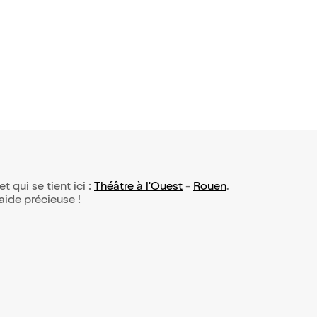
ire Neveu
tik Girl
9,50€
et qui se tient ici :
Théâtre à l'Ouest
-
Rouen
.
 aide précieuse !