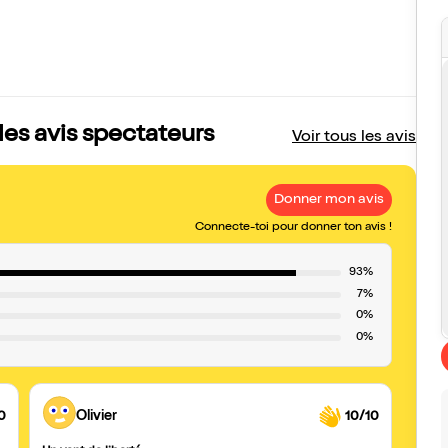
les avis spectateurs
Voir tous les avis
Donner mon avis
Connecte-toi pour donner ton avis !
93%
7%
0%
0%
0
Olivier
10/10