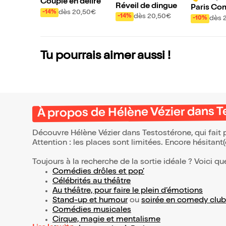
Couple en délire
Réveil de dingue
Paris Co
dès 20,50€
-14%
dès 20,50€
-14%
dès 
-10%
Tu pourrais aimer aussi !
À propos de Hélène Vézier dans 
Découvre Hélène Vézier dans Testostérone, qui fait
Attention : les places sont limitées. Encore hésitant
Toujours à la recherche de la sortie idéale ? Voici qu
Comédies drôles et pop’
Célébrités au théâtre
Au théâtre, pour faire le plein d’émotions
Stand-up et humour
ou
soirée en comedy club
Comédies musicales
Cirque, magie et mentalisme