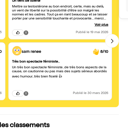
Un vent de liberté
Très 
Mettre sa testostérone au bon endroit, certe, mais au delà,
1h15 d
un vent de liberté sur la possibilité d’être soi malgré les
Sujet
normes et les cadres. Tout ça en riant beaucoup et se laisser
porter par une sensibilité touchante et provocante… merci
Hélène pour ce spectacle si personnel et intelligent !
Voir plus
25
Publié
le 19 mai 2026
0
sam renee
8/10
Très bon spectacle féministe..
Tout 
Un très bon spectacle féministe..de très bons aspects de la
J'ava
cause, on cautionne ou pas mais des sujets sérieux abordés
du pu
class
avec humour..très bien ficelé 👍
que n
quand 
ça s'é
madel
26
Publié
le 30 mars 2026
Bravo!
pire:))
 les classements