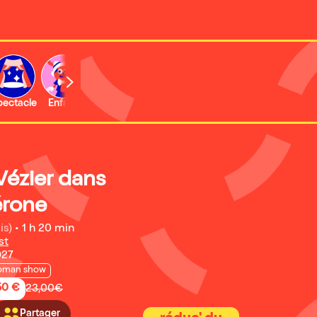
b
pectacle
Enfant
Concert
Activité
Vézier dans
érone
is)
•
1 h 20 min
st
027
oman show
50 €
23,00€
Partager