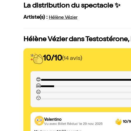
La distribution du spectacle ✨
Artiste(s) :
Hélène Vézier
Hélène Vézier dans Testostérone, 
10/10
(14 avis)
😍
🤗
😐
🙁
Valentino
10/1
Vu avec Billet Réduc'
le 29 nov. 2025