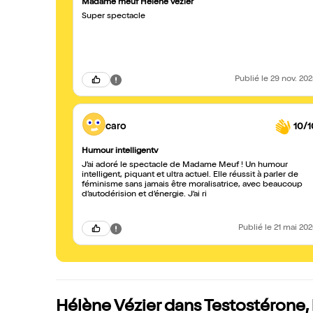
Madame meuf Hélène vezier
Super spectacle
Publié
le 29 nov. 20
caro
10/1
Humour intelligentv
J’ai adoré le spectacle de Madame Meuf ! Un humour
intelligent, piquant et ultra actuel. Elle réussit à parler de
féminisme sans jamais être moralisatrice, avec beaucoup
d’autodérision et d’énergie. J’ai ri
Publié
le 21 mai 20
Hélène Vézier dans Testostérone,