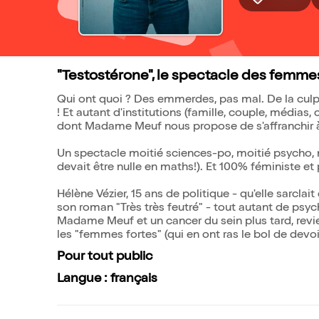
"Testostérone", le spectacle des femmes
Qui ont quoi ? Des emmerdes, pas mal. De la cul
! Et autant d'institutions (famille, couple, médi
dont Madame Meuf nous propose de s'affranchir à 
Un spectacle moitié sciences-po, moitié psycho, m
devait être nulle en maths!). Et 100% féministe et
Hélène Vézier, 15 ans de politique - qu'elle sarcla
son roman "Très très feutré" - tout autant de psy
Madame Meuf et un cancer du sein plus tard, revi
les "femmes fortes" (qui en ont ras le bol de devoir 
Pour tout public
Langue : français