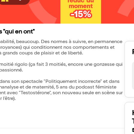
réduc' du
moment
-15%
 "qui en ont"
pabilité, beaucoup. Des normes à suivre, en permanence
as, croyances) qui conditionnent nos comportements et
grands coups de plaisir et de liberté.
oitié rigolo (ça fait 3 moitiés, encore une gonzesse qui
 passionné.
it dans son spectacle "Politiquement incorrecte" et dans
chanalyse et de maternité, 5 ans du podcast féministe
ent avec "Testostérone", son nouveau seule en scène sur
l'être).