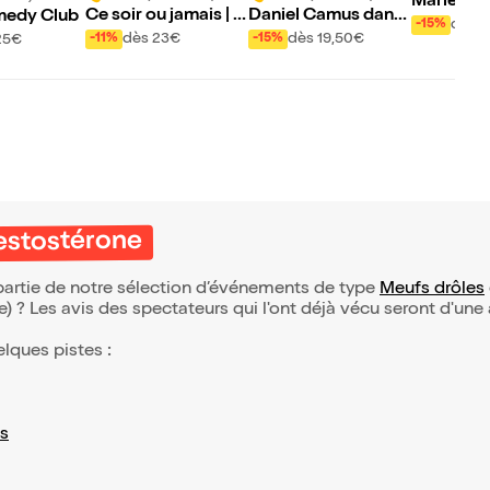
Marie-Cla
Ce soir ou jamais | R
Daniel Camus dans
medy Club
dans Hépa
dès 1
-15%
ouen
Happy Hour
dès 23€
dès 19,50€
-11%
-15%
25€
Testostérone
 partie de notre sélection d’événements de type
Meufs drôles
(e) ? Les avis des spectateurs qui l'ont déjà vécu seront d'une
elques pistes :
s