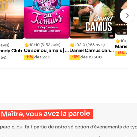
10/10 (59
10/10 (3152 avis)
10/10 (263 avis)
 avis)
Marie-Cla
Ce soir ou jamais | R
Daniel Camus dans
medy Club
dans Hépa
dès 1
-15%
ouen
Happy Hour
dès 23€
dès 19,50€
-11%
-15%
25€
Maître, vous avez la parole
arole, qui fait partie de notre sélection d’événements de t