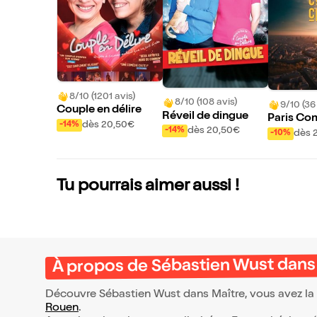
8/10 (1201 avis)
8/10 (108 avis)
9/10 (36
Couple en délire
Réveil de dingue
Paris Co
dès 20,50€
-14%
dès 20,50€
-14%
dès 
-10%
Tu pourrais aimer aussi !
À propos de Sébastien Wust dans 
Découvre Sébastien Wust dans Maître, vous avez la p
Rouen
.