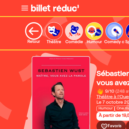
Retour
Théâtre
Comédie
Humour
Comedy clu
S
Sébastien
vous avez
9/10
(248 a
Théâtre à l'Oue
Le 7 octobre 2
Humour
One m
À partir de 19,
Favoris