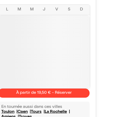
L
M
M
J
V
S
D
À partir de 19,50 € - Réserver
En tournée aussi dans ces villes
Toulon
Caen
Tours
La Rochelle