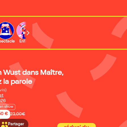
b
pectacle
Enfant
Concert
Activité
 Wust dans Maître,
 la parole
vis)
st
026
an show
50 €
23,00€
Partager