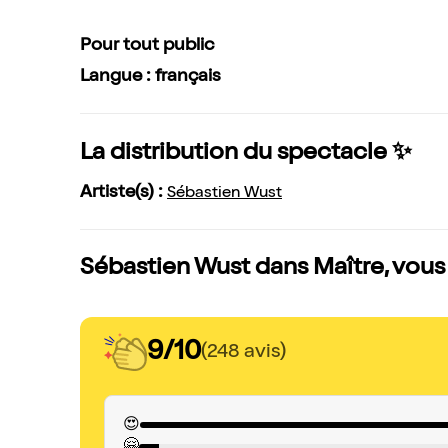
Pour tout public
Langue : français
La distribution du spectacle ✨
Artiste(s) :
Sébastien Wust
Sébastien Wust dans Maître, vous a
9/10
(248 avis)
😍
🤗