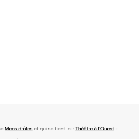
 avis)
ire Neveu
tik Girl
9,50€
ype
Mecs drôles
et qui se tient ici :
Théâtre à l'Ouest
-