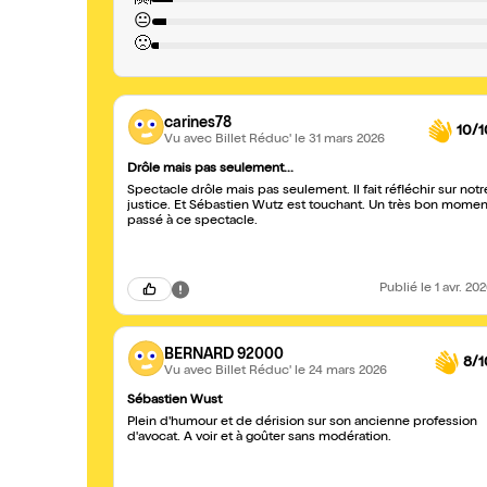
😐
🙁
carines78
10/1
Vu avec Billet Réduc'
le 31 mars 2026
Drôle mais pas seulement...
Spectacle drôle mais pas seulement. Il fait réfléchir sur notr
justice. Et Sébastien Wutz est touchant. Un très bon moment
passé à ce spectacle.
Publié
le 1 avr. 20
BERNARD 92000
8/1
Vu avec Billet Réduc'
le 24 mars 2026
Sébastien Wust
Plein d'humour et de dérision sur son ancienne profession
d'avocat. A voir et à goûter sans modération.