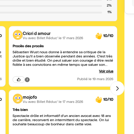
2%
1%
Cricri d amour
0
10/10
Vu avec Billet Réduc'
le 17 mars 2026
Procès des procès
EXCE
e
Sébastien Wust nous donne à entendre sa critique de la
J'ai a
Justice qu'il a bien observée pendant des années. C'est très
j'ai 
drôle et bien étudié. On peut saluer son courage d être resté
forcé
fidèle à ses convictions en même temps que saluer son
specta
émouvant humour, ce qui n en donne que plus de
bonne
Voir plus
profondeur.
26
Publié
le 19 mars 2026
mojofo
0
10/10
Vu avec Billet Réduc'
le 17 mars 2026
Très bien
Belle
Spectacle drôle et informatif d'un ancien avocat avec 18 ans
Belle 
de carrière, reconverti en intermittent du spectacle. On lui
drôle 
souhaite beaucoup de bonheur dans cette voie.
specta