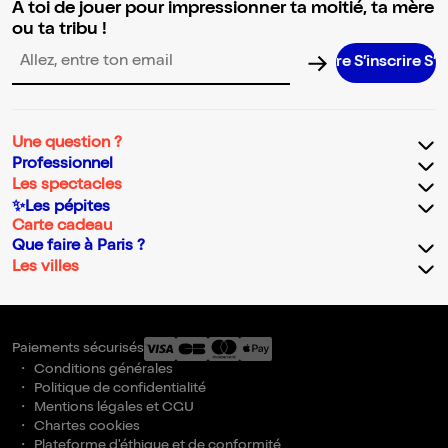
A toi de jouer pour impressionner ta moitié, ta mère
ou ta tribu !
S’inscrire S’insc
Adresse email pour la newsletter
Une question ?
Professionnel
Les spectacles
✨Les pépites
Carte cadeau
Que faire à Paris ?
Les villes
Paiements sécurisés
Conditions générales
Politique de confidentialité
Mentions légales et CGU
Chartes cookies
Plateforme d'éthique et de conformité