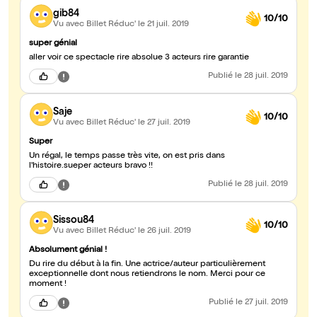
gib84
10/10
Vu avec Billet Réduc'
le 21 juil. 2019
super génial
aller voir ce spectacle rire absolue 3 acteurs rire garantie
Publié
le 28 juil. 2019
Saje
10/10
Vu avec Billet Réduc'
le 27 juil. 2019
Super
Un régal, le temps passe très vite, on est pris dans
l'histoire.sueper acteurs bravo !!
Publié
le 28 juil. 2019
Sissou84
10/10
Vu avec Billet Réduc'
le 26 juil. 2019
Absolument génial !
Du rire du début à la fin. Une actrice/auteur particulièrement
exceptionnelle dont nous retiendrons le nom. Merci pour ce
moment !
Publié
le 27 juil. 2019