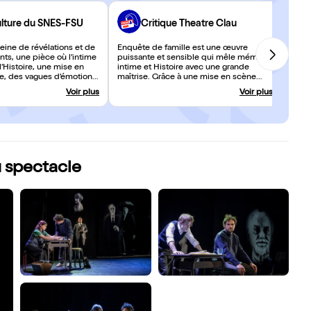
ulture du SNES-FSU
Critique Theatre Clau
leine de révélations et de
Enquête de famille est une œuvre
ts, une pièce où l’intime
puissante et sensible qui mêle mémoire
l’Histoire, une mise en
intime et Histoire avec une grande
ve, des vagues d’émotions
maîtrise. Grâce à une mise en scène
es comédiens talentueux,
inventive et des interprétations solides,
Voir plus
Voir plus
oup !
la pièce explore avec finesse les
silences familiaux et les vérités
enfouies.
u spectacle