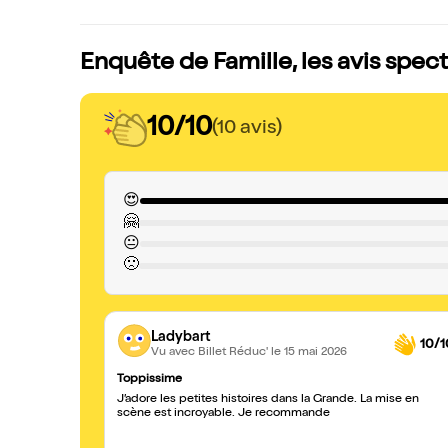
Enquête de Famille, les avis spec
10/10
(10 avis)
😍
🤗
😐
🙁
Ladybart
10/1
Vu avec Billet Réduc'
le 15 mai 2026
Toppissime
J’adore les petites histoires dans la Grande. La mise en
scène est incroyable. Je recommande