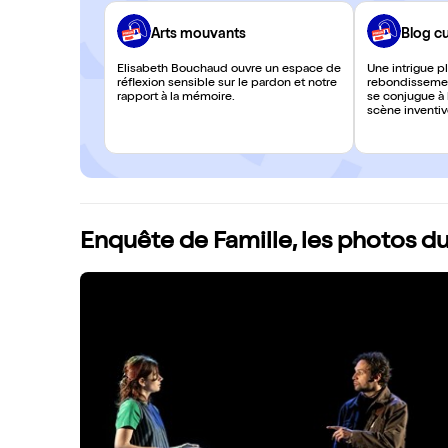
Arts mouvants
Blog c
Élisabeth Bouchaud ouvre un espace de
Une intrigue p
réflexion sensible sur le pardon et notre
rebondissemen
rapport à la mémoire.
se conjugue à 
scène inventi
portées par d
on aime beauc
Enquête de Famille, les photos d