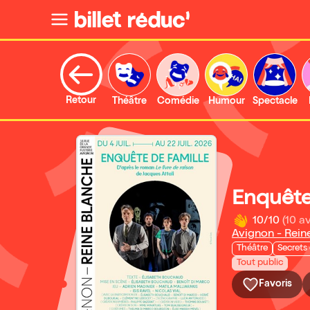
Retour
Théâtre
Comédie
Humour
Spectacle
Enquête
10/10
(10 av
Avignon - Rein
Théâtre
Secrets 
Tout public
Favoris