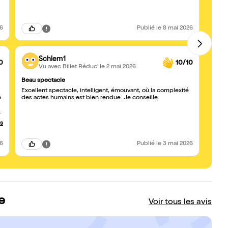
26
Publié
le 8 mai 2026
Schlem1
0
10/10
Vu avec Billet Réduc'
le 2 mai 2026
Beau spectacle
Passi
Excellent spectacle, intelligent, émouvant, où la complexité
Waouh
é
des actes humains est bien rendue. Je conseille.
conti
coméd
L'enq
Immen
us
t
26
Publié
le 3 mai 2026
t
e
Voir tous les avis