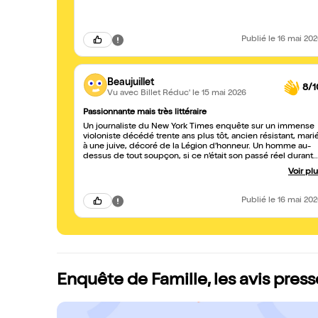
Publié
le 16 mai 20
Beaujuillet
8/1
Vu avec Billet Réduc'
le 15 mai 2026
Passionnante mais très littéraire
Un journaliste du New York Times enquête sur un immense
violoniste décédé trente ans plus tôt, ancien résistant, mari
à une juive, décoré de la Légion d’honneur. Un homme au-
dessus de tout soupçon, si ce n’était son passé réel durant
l’Occupation et ses accointances avec le régime de Vichy.
Voir pl
Ne pas se venger mais ne pas oublier pour autant, et surtou
faire la lumière sur la face cachée du mal grâce aux écrits,
aux lettre, aux livres, aux articles, nous recommande l’auteur
Publié
le 16 mai 20
Jacques Attali, qui a tiré d’un de ses romans cette pièce
édifiante, intelligente, où une famille coupée en deux est
une véritable allégorie de la France durant ces années de
guerre. Mais - malgré ses qualités - pas sûr que ce texte soi
du théâtre.
Enquête de Famille, les avis press