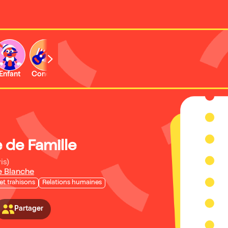
Enfant
Concert
Activité
 de Famille
is)
e Blanche
et trahisons
Relations humaines
Partager