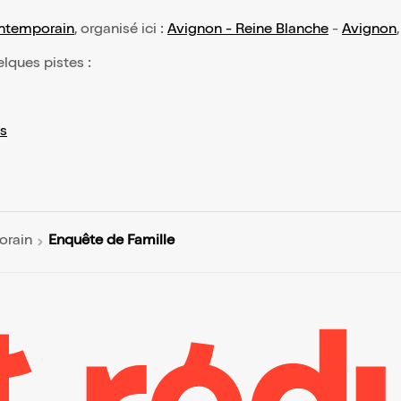
ontemporain
, organisé ici :
Avignon - Reine Blanche
-
Avignon
elques pistes :
s
Enquête de Famille
orain