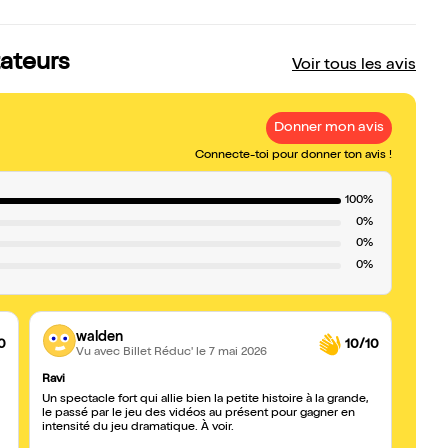
tateurs
Voir tous les avis
Donner mon avis
Connecte-toi pour donner ton avis !
100%
0%
0%
0%
walden
0
10/10
Vu avec Billet Réduc'
le 7 mai 2026
Ravi
Très 
Un spectacle fort qui allie bien la petite histoire à la grande,
Mise e
le passé par le jeu des vidéos au présent pour gagner en
talen
intensité du jeu dramatique. À voir.