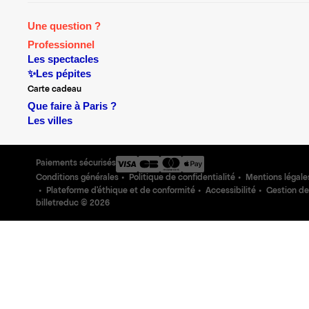
Une question ?
Professionnel
Les spectacles
✨Les pépites
Carte cadeau
Que faire à Paris ?
Les villes
Paiements sécurisés
Conditions générales
Politique de confidentialité
Mentions légale
Plateforme d'éthique et de conformité
Accessibilité
Gestion de
billetreduc ©
2026