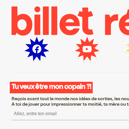
Tu veux être mon copain ?!
Reçois avant tout le monde nos idées de sorties, les nouv
A toi de jouer pour impressionner ta moitié, ta mère ou ta
S’inscrire S’inscrire S