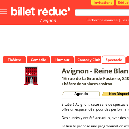
Invitations
Réduc
Bouton
menu
principale
Avignon
Recherche avancée
|
Les 
Théâtre
Comédie
Humour
Comedy Club
Spectacle
Avignon - Reine Bla
16 rue de la Grande Fusterie, 84
Théâtre de 50 places environ
Agenda
Non Disponi
Située à
Avignon
, cette salle de spectacle
offre un espace idéal pour des performan
Des succès y ont été accueillis, avec des a
Le lieu te propose une programmation a