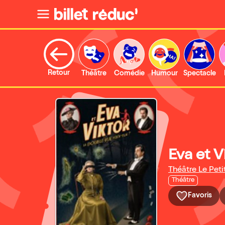
Retour
Théâtre
Comédie
Humour
Spectacle
Eva et V
Théâtre Le Peti
Théâtre
Favoris