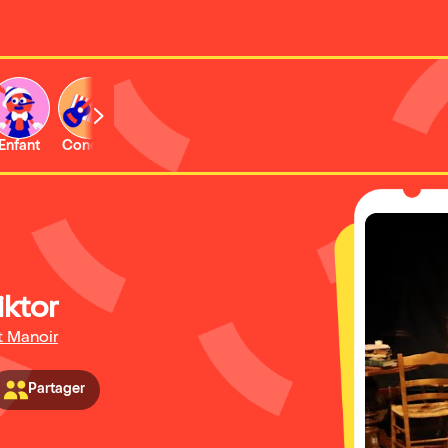
Enfant
Concert
Activité
Expo et musée
iktor
t Manoir
Partager