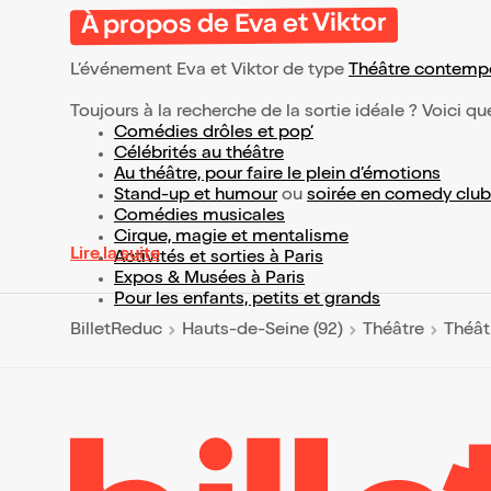
À propos de Eva et Viktor
L’événement Eva et Viktor de type
Théâtre contemp
Toujours à la recherche de la sortie idéale ? Voici qu
Comédies drôles et pop’
Célébrités au théâtre
Au théâtre, pour faire le plein d’émotions
Stand-up et humour
ou
soirée en comedy club
Comédies musicales
Cirque, magie et mentalisme
Lire la suite
Activités et sorties à Paris
Expos & Musées à Paris
Pour les enfants, petits et grands
BilletReduc
Hauts-de-Seine (92)
Théâtre
Théât