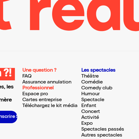
Une question ?
Les spectacles
 ?!
FAQ
Théâtre
Assurance annulation
Comédie
s, les
Professionnel
Comedy club
Espace pro
Humour
 mère
Cartes entreprise
Spectacle
Téléchargez le kit média
Enfant
Concert
S’inscrire S’inscrire S’inscrire S’inscrire S’inscrire S’inscrire S’inscrire S’inscrire S’inscrire S’inscrire S’inscrire S’inscrire
Activité
Expo
Spectacles passés
Autres spectacles