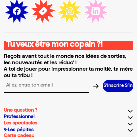
Tu veux être mon copain ?!
Reçois avant tout le monde nos idées de sorties,
les nouveautés et les réduc' !
A toi de jouer pour impressionner ta moitié, ta mère
ou ta tribu !
S’inscrire S’inscrire S’i
Adresse email pour la newsletter
Une question ?
Professionnel
Les spectacles
✨Les pépites
Carte cadeau