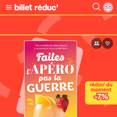
réduc' du
moment
-7%