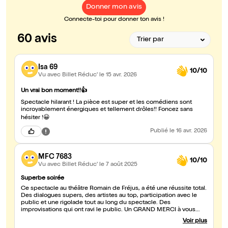
Donner mon avis
Connecte-toi pour donner ton avis !
60 avis
Isa 69
10/10
Vu avec Billet Réduc'
le 15 avr. 2026
Un vrai bon moment!!👍
Spectacle hilarant ! La pièce est super et les comédiens sont
incroyablement énergiques et tellement drôles!! Foncez sans
hésiter !😀
Publié
le 16 avr. 2026
MFC 7683
10/10
Vu avec Billet Réduc'
le 7 août 2025
Superbe soirée
Ce spectacle au théâtre Romain de Fréjus, a été une réussite total.
Des dialogues supers, des artistes au top, participation avec le
public et une rigolade tout au long du spectacle. Des
improvisations qui ont ravi le public. Un GRAND MERCI à vous
quatre pour votre prestation. Vous avez beaucoup de talent.
Voir plus
Continuez de nous faire passer de superbes moments.