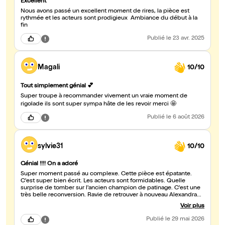
Excellent
Nous avons passé un excellent moment de rires, la pièce est
rythmée et les acteurs sont prodigieux Ambiance du début à la
fin
Publié
le 23 avr. 2025
Magali
10/10
Tout simplement génial 💕
Super troupe à recommander vivement un vraie moment de
rigolade ils sont super sympa hâte de les revoir merci 🤩
Publié
le 6 août 2026
sylvie31
10/10
Génial !!!! On a adoré
Super moment passé au complexe. Cette pièce est épatante.
C'est super bien écrit. Les acteurs sont formidables. Quelle
surprise de tomber sur l'ancien champion de patinage. C'est une
très belle reconversion. Ravie de retrouver à nouveau Alexandra
Cholton. On a eu la chance de la voir dans plusieurs pièces de cet
Voir plus
auteur. Elle nous cueille à chaque fois. En tout cas, foncez, ce
spectacle en vaut la peine !
Publié
le 29 mai 2026