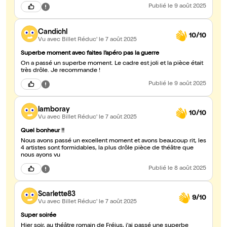
Publié
le 9 août 2025
Candichl
10/10
Vu avec Billet Réduc'
le 7 août 2025
Superbe moment avec faites l’apéro pas la guerre
On a passé un superbe moment. Le cadre est joli et la pièce était
très drôle. Je recommande !
Publié
le 9 août 2025
lamboray
10/10
Vu avec Billet Réduc'
le 7 août 2025
Quel bonheur !!
Nous avons passé un excellent moment et avons beaucoup rit, les
4 artistes sont formidables, la plus drôle pièce de théâtre que
nous ayons vu
Publié
le 8 août 2025
Scarlette83
9/10
Vu avec Billet Réduc'
le 7 août 2025
Super soirée
Hier soir, au théâtre romain de Fréjus, j'ai passé une superbe