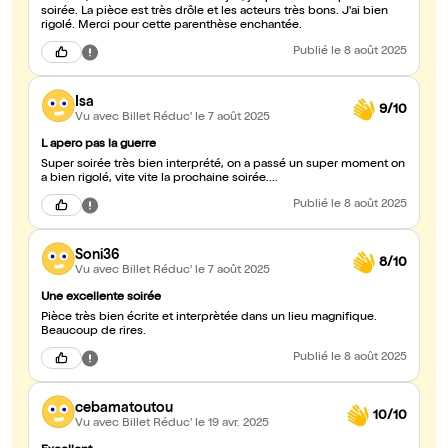
soirée. La pièce est très drôle et les acteurs très bons. J'ai bien
rigolé. Merci pour cette parenthèse enchantée.
Publié
le 8 août 2025
Isa
9/10
Vu avec Billet Réduc'
le 7 août 2025
L apero pas la guerre
Super soirée très bien interprété, on a passé un super moment on
a bien rigolé, vite vite la prochaine soirée....
Publié
le 8 août 2025
Soni36
8/10
Vu avec Billet Réduc'
le 7 août 2025
Une excellente soirée
Pièce très bien écrite et interprètée dans un lieu magnifique.
Beaucoup de rires.
Publié
le 8 août 2025
cebamatoutou
10/10
Vu avec Billet Réduc'
le 19 avr. 2025