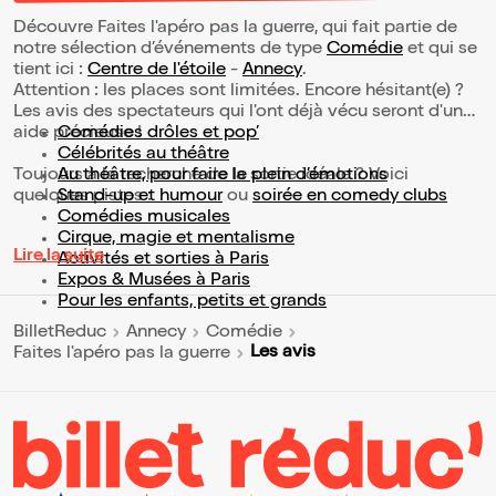
Découvre Faites l'apéro pas la guerre, qui fait partie de
notre sélection d’événements de type
Comédie
et qui se
tient ici :
Centre de l'étoile
-
Annecy
.
Attention : les places sont limitées. Encore hésitant(e) ?
Les avis des spectateurs qui l'ont déjà vécu seront d'une
aide précieuse !
Comédies drôles et pop’
Célébrités au théâtre
Toujours à la recherche de la sortie idéale ? Voici
Au théâtre, pour faire le plein d’émotions
quelques pistes :
Stand-up et humour
ou
soirée en comedy clubs
Comédies musicales
Cirque, magie et mentalisme
Lire la suite
Activités et sorties à Paris
Expos & Musées à Paris
Pour les enfants, petits et grands
BilletReduc
Annecy
Comédie
Les avis
Faites l'apéro pas la guerre