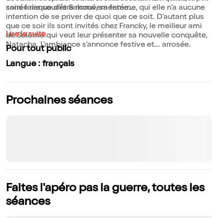
sans faire sourire Salomé, sa femme, qui elle n'a aucune
soirée risque d'être mouvementée...
intention de se priver de quoi que ce soit. D'autant plus
que ce soir ils sont invités chez Francky, le meilleur ami
Lire la suite
de Salomé qui veut leur présenter sa nouvelle conquête,
Natacha. L'ambiance s'annonce festive et... arrosée.
Pour tout public
Langue : français
Prochaines séances
Faites l'apéro pas la guerre, toutes les
séances