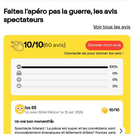
Faites l'apéro pas la guerre, les avis
spectateurs
Voir tous les avis
10/10
(60 avis)
Donner mon avis
Connecte-toi pour donner ton avis !
😍
100%
🤗
0%
😐
0%
🙁
0%
Isa 69
10/10
Vu avec Billet Réduc'
le 15 avr. 2026
Su
Un vrai bon moment!!👍
Ce
Spectacle hilarant ! La pièce est super et les comédiens sont
to
incroyablement énergiques et tellement drôles!! Foncez sans