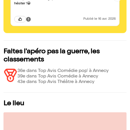
av
hésiter !😀
im
qu
Co
Publié
le 16 avr. 2026
Faites l'apéro pas la guerre, les
classements
36e dans Top Avis Comédie pop' à Annecy
39e dans Top Avis Comédie à Annecy
43e dans Top Avis Théâtre à Annecy
Le lieu