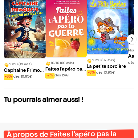
Nouve
Aari
10/10 (97 avis)
dès 
10/10 (60 avis)
10/10 (19 avis)
La petite sorcière
Faites l'apéro pas
Capitaine Frimou
-8%
dès 10,95€
la guerre
-7%
dès 24€
sse Le trésor des
-8%
dès 10,95€
océans
Tu pourrais aimer aussi !
À propos de Faites l'apéro pas la