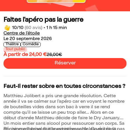
Faites l'apéro pas la guerre
10/10
(60 avis)
•
1 h 15 min
Centre de l'étoile
Le 20 septembre 2026
Théâtre
Comédie
Tout public
À partir de 24,00 €
26,00€
Réserver
Faut-il rester sobre en toutes circonstances ?
Matthieu Jolibert a pris une grande résolution. Cette
année il va se calmer sur l'apéro car en voyant le nombre
de bouteilles vides dans son bac à verre il se rend
compte qu'il se laisse un peu trop aller... Alors en ce
début d'année Matthieu décide de faire le Dry January.
Un mois entier sans alcool pour ressourcer son corps. Sa
décision est prise et elle est irrévocable. Ce qui n'est pas
Et comme l'alcool fait souvent ressortir les vérités, la