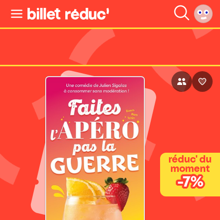
réduc' du
moment
-7%