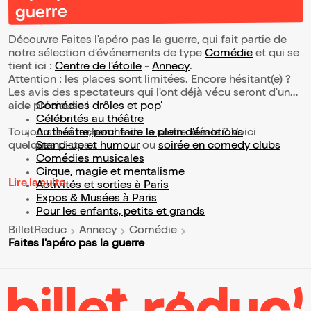
guerre
Découvre Faites l'apéro pas la guerre, qui fait partie de
notre sélection d’événements de type
Comédie
et qui se
tient ici :
Centre de l'étoile
-
Annecy
.
Attention : les places sont limitées. Encore hésitant(e) ?
Les avis des spectateurs qui l'ont déjà vécu seront d'une
aide précieuse !
Comédies drôles et pop’
Célébrités au théâtre
Toujours à la recherche de la sortie idéale ? Voici
Au théâtre, pour faire le plein d’émotions
quelques pistes :
Stand-up et humour
ou
soirée en comedy clubs
Comédies musicales
Cirque, magie et mentalisme
Lire la suite
Activités et sorties à Paris
Expos & Musées à Paris
Pour les enfants, petits et grands
BilletReduc
Annecy
Comédie
Faites l'apéro pas la guerre