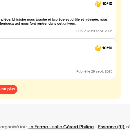
10/10
èce. L’histoire nous touche et la pièce est drôle et rythmée, nous
entueux qui nous font rentrer dans cet univers.
Publié
le 29 sept. 2025
10/10
Publié
le 29 sept. 2025
Voir plus
, organisé ici :
La Ferme - salle Gérard Philipe
-
Essonne (91)
, 