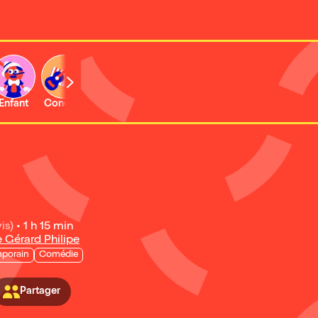
Enfant
Concert
Activité
is)
•
1 h 15 min
e Gérard Philipe
porain
Comédie
Partager