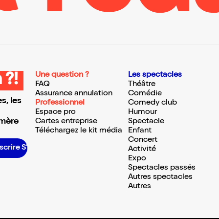
Une question ?
Les spectacles
 ?!
FAQ
Théâtre
Assurance annulation
Comédie
s, les
Professionnel
Comedy club
Espace pro
Humour
 mère
Cartes entreprise
Spectacle
Téléchargez le kit média
Enfant
Concert
scrire S’inscrire S’inscrire S’inscrire S’inscrire S’inscrire S’inscrire S’inscrire S’inscrire S’inscrire S’inscrire S’inscrire
Activité
Expo
Spectacles passés
Autres spectacles
Autres