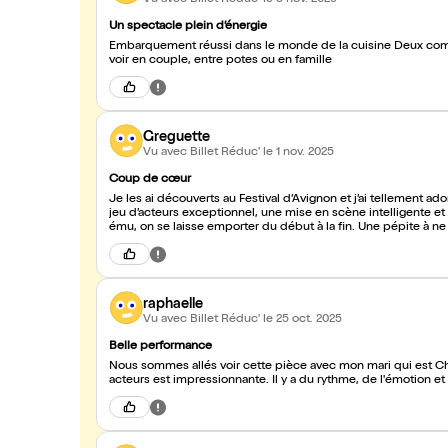
Un spectacle plein d’énergie
Embarquement réussi dans le monde de la cuisine Deux comédiens au top qui se donne à fond et une qualité de jeu confirmée À
voir en couple, entre potes ou en famille
Greguette
Vu avec Billet Réduc'
le 1 nov. 2025
Coup de cœur
Je les ai découverts au Festival d’Avignon et j’ai tellement ado
jeu d’acteurs exceptionnel, une mise en scène intelligente 
ému, on se laisse emporter du début à la fin. Une pépite à ne
raphaelle
Vu avec Billet Réduc'
le 25 oct. 2025
Belle performance
Nous sommes allés voir cette pièce avec mon mari qui est Ch
acteurs est impressionnante. Il y a du rythme, de l'émotion