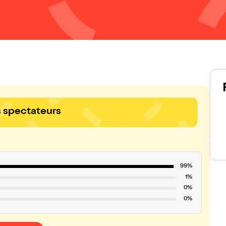
s spectateurs
99%
1%
0%
0%