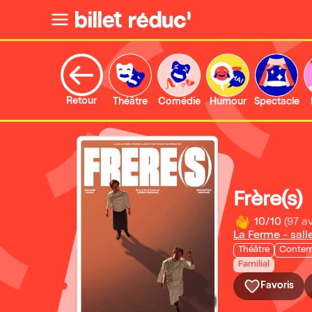
Retour
Théâtre
Comédie
Humour
Spectacle
Frère(s)
10/10
(97 av
La Ferme - sall
Théâtre
Contem
Familial
Favoris