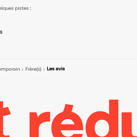
elques pistes :
s
Les avis
emporain
Frère(s)