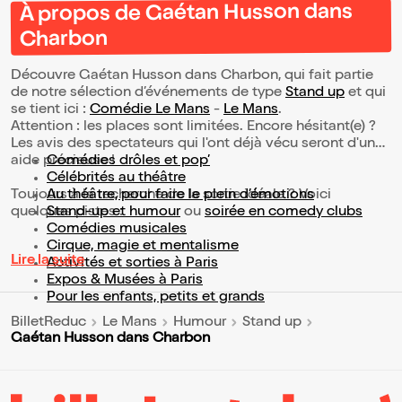
À propos de Gaétan Husson dans
Charbon
Découvre Gaétan Husson dans Charbon, qui fait partie
de notre sélection d’événements de type
Stand up
et qui
se tient ici :
Comédie Le Mans
-
Le Mans
.
Attention : les places sont limitées. Encore hésitant(e) ?
Les avis des spectateurs qui l'ont déjà vécu seront d'une
aide précieuse !
Comédies drôles et pop’
Célébrités au théâtre
Toujours à la recherche de la sortie idéale ? Voici
Au théâtre, pour faire le plein d’émotions
quelques pistes :
Stand-up et humour
ou
soirée en comedy clubs
Comédies musicales
Cirque, magie et mentalisme
Lire la suite
Activités et sorties à Paris
Expos & Musées à Paris
Pour les enfants, petits et grands
BilletReduc
Le Mans
Humour
Stand up
Gaétan Husson dans Charbon