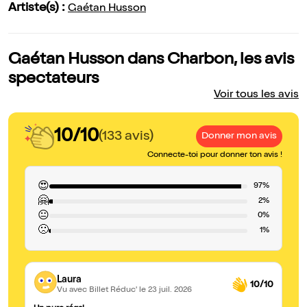
Artiste(s) :
Gaétan Husson
Gaétan Husson dans Charbon, les avis
spectateurs
Voir tous les avis
10/10
(133 avis)
Donner mon avis
Connecte-toi pour donner ton avis !
😍
97%
🤗
2%
😐
0%
🙁
1%
Laura
10/10
Vu avec Billet Réduc'
le 23 juil. 2026