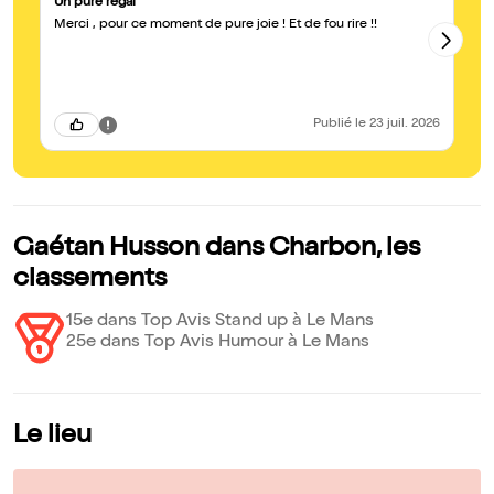
Un pure régal
To
Merci , pour ce moment de pure joie ! Et de fou rire !!
Ga
al
Publié
le 23 juil. 2026
Gaétan Husson dans Charbon, les
classements
15e dans Top Avis Stand up à Le Mans
25e dans Top Avis Humour à Le Mans
Le lieu