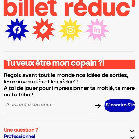
Tu veux être mon copain ?!
Reçois avant tout le monde nos idées de sorties,
les nouveautés et les réduc' !
A toi de jouer pour impressionner ta moitié, ta mère
ou ta tribu !
S’inscrire S’inscrire S’in
Adresse email pour la newsletter
Une question ?
Professionnel