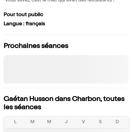
*vous savez, c'est le mec qui avait des restaurants !
Pour tout public
Langue : français
Prochaines séances
Gaétan Husson dans Charbon, toutes
les séances
L
M
M
J
V
S
D