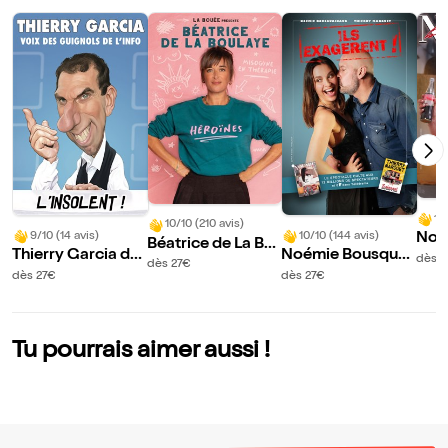
10
10/10 (210 avis)
9/10 (14 avis)
10/10 (144 avis)
Noé
Béatrice de La Bo
Thierry Garcia da
Noémie Bousquai
nau
dès 2
ulaye dans Héroïn
dès 27€
ns L'insolent !
naud et Thierry M
u le
dès 27€
dès 27€
es
arquet dans Ils ex
agèrent !
Tu pourrais aimer aussi !