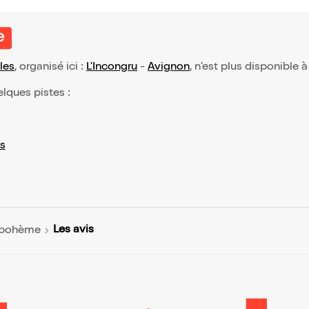
e
les
, organisé ici :
L'Incongru
-
Avignon
, n'est plus disponible à
elques pistes :
s
Les avis
a bohème