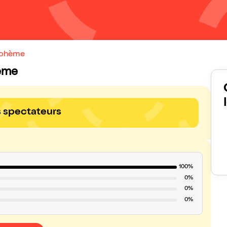
 bohème
hème
s spectateurs
100%
0%
0%
0%