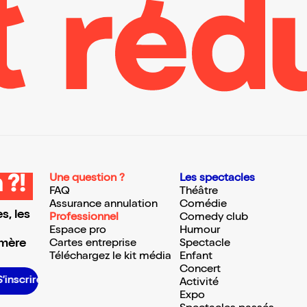
Une question ?
Les spectacles
 ?!
FAQ
Théâtre
Assurance annulation
Comédie
s, les
Professionnel
Comedy club
Espace pro
Humour
 mère
Cartes entreprise
Spectacle
Téléchargez le kit média
Enfant
Concert
S’inscrire S’inscrire S’inscrire S’inscrire S’inscrire S’inscrire S’inscrire S’inscrire S’inscrire S’inscrire S’inscrire S’inscrire
Activité
Expo