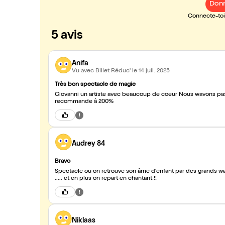
Donn
Connecte-toi 
5 avis
Anifa
Vu avec Billet Réduc'
le 14 juil. 2025
Très bon spectacle de magie
Giovanni un artiste avec beaucoup de coeur Nous wavons passe un excellente soiree de m
recommande â 200%
Audrey 84
Bravo
Spectacle ou on retrouve son âme d'enfant par des grands waoo
..... et en plus on repart en chantant !!
Niklaas