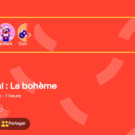
Enfant
Concert
Activité
i : La bohème
)
•
1 heure
e
Partager