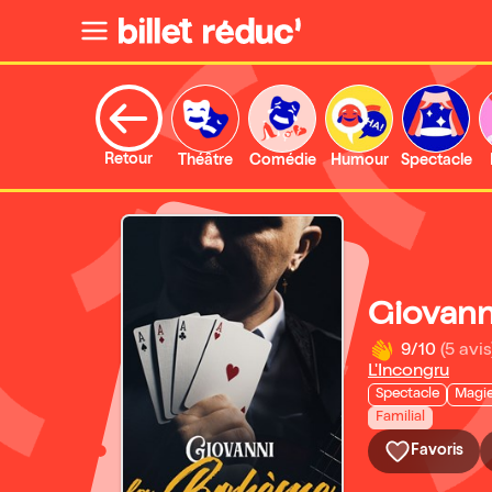
Retour
Théâtre
Comédie
Humour
Spectacle
Giovann
9/10
(5 avis
L'Incongru
Spectacle
Magi
Familial
Favoris