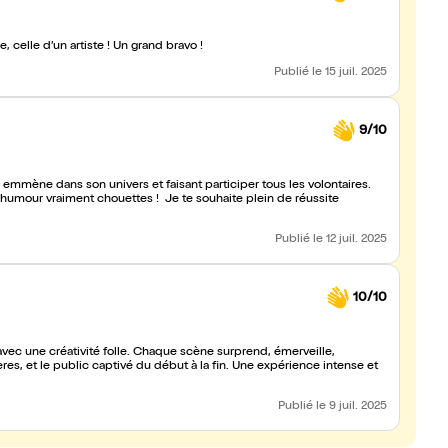
Un superbe spectacle pleins de magie, mais aussi une histoire, celle d’un artiste ! Un grand bravo !
Publié
le 15 juil. 2025
9/10
mmène dans son univers et faisant participer tous les volontaires.
humour vraiment chouettes ! Je te souhaite plein de réussite
Publié
le 12 juil. 2025
10/10
vec une créativité folle. Chaque scène surprend, émerveille,
res, et le public captivé du début à la fin. Une expérience intense et
Publié
le 9 juil. 2025