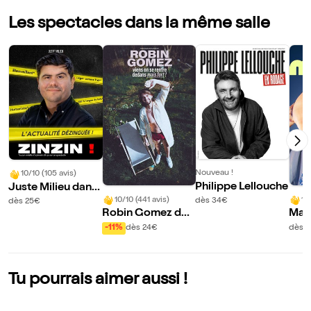
Les spectacles dans la même salle
Nouveau !
10/10 (105 avis)
Philippe Lellouche
Juste Milieu dans
Zinzin !
10/10 (441 avis)
10
dès 34€
dès 25€
Robin Gomez dan
Mar
s Viens on se rentr
-11%
dès 24€
dès 
e dedans mais for
t !
Tu pourrais aimer aussi !