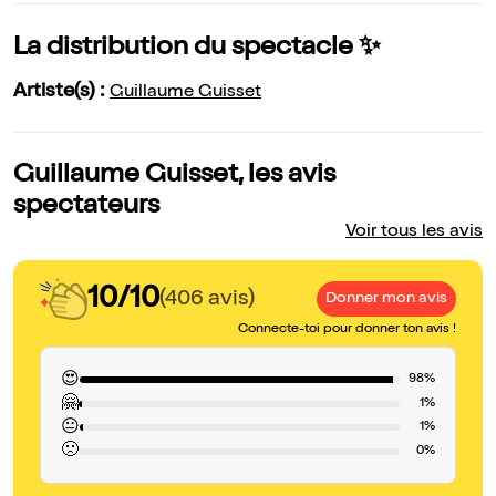
La distribution du spectacle ✨
Artiste(s) :
Guillaume Guisset
Guillaume Guisset, les avis
spectateurs
Voir tous les avis
10/10
(406 avis)
Donner mon avis
Connecte-toi pour donner ton avis !
😍
98%
🤗
1%
😐
1%
🙁
0%