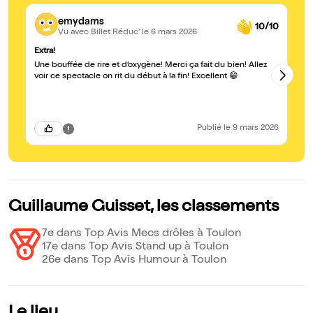
emydams
10/10
Vu avec Billet Réduc'
le 6 mars 2026
Extra!
Ex
Une bouffée de rire et d’oxygène! Merci ça fait du bien! Allez
Un
c’
voir ce spectacle on rit du début à la fin! Excellent 😁
Publié
le 9 mars 2026
Guillaume Guisset, les classements
7e dans Top Avis Mecs drôles à Toulon
17e dans Top Avis Stand up à Toulon
26e dans Top Avis Humour à Toulon