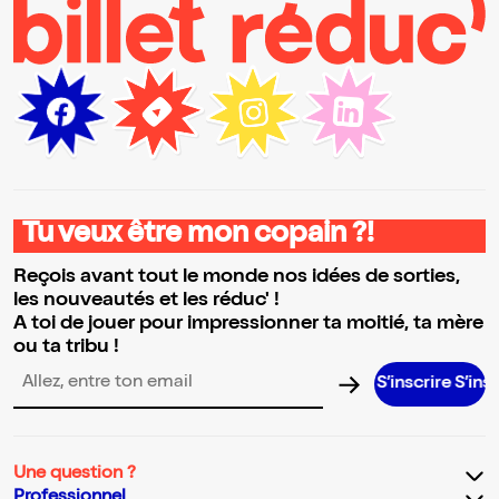
Tu veux être mon copain ?!
Reçois avant tout le monde nos idées de sorties,
les nouveautés et les réduc' !
A toi de jouer pour impressionner ta moitié, ta mère
ou ta tribu !
S’inscrire S’inscrire S’in
Adresse email pour la newsletter
Une question ?
Professionnel