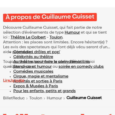
À propos de Guillaume Guisset
Découvre Guillaume Guisset, qui fait partie de notre
sélection d’événements de type
Humour
et qui se tient
ici :
Théâtre Le Colbert
-
Toulon
.
Attention : les places sont limitées. Encore hésitant(e) ?
Les avis des spectateurs qui l'ont déjà vécu seront d'une
aide précieuse !
Comédies drôles et pop’
Célébrités au théâtre
Toujours à la recherche de la sortie idéale ? Voici
Au théâtre, pour faire le plein d’émotions
quelques pistes :
Stand-up et humour
ou
soirée en comedy clubs
Comédies musicales
Cirque, magie et mentalisme
Lire la suite
Activités et sorties à Paris
Expos & Musées à Paris
Pour les enfants, petits et grands
Guillaume Guisset
BilletReduc
Toulon
Humour