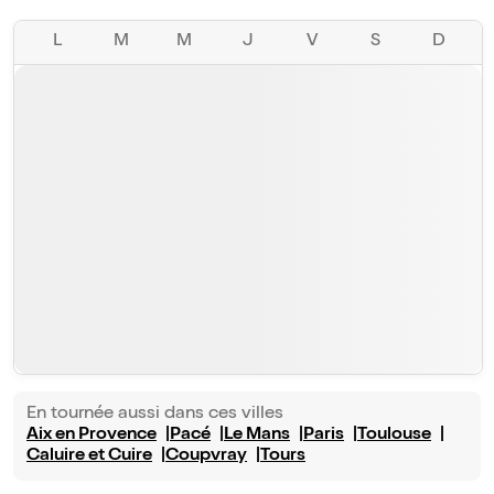
L
M
M
J
V
S
D
En tournée aussi dans ces villes
Aix en Provence
Pacé
Le Mans
Paris
Toulouse
Caluire et Cuire
Coupvray
Tours