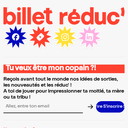
Tu veux être mon copain ?!
Reçois avant tout le monde nos idées de sorties,
les nouveautés et les réduc' !
A toi de jouer pour impressionner ta moitié, ta mère
ou ta tribu !
S’inscrire S’insc
Adresse email pour la newsletter