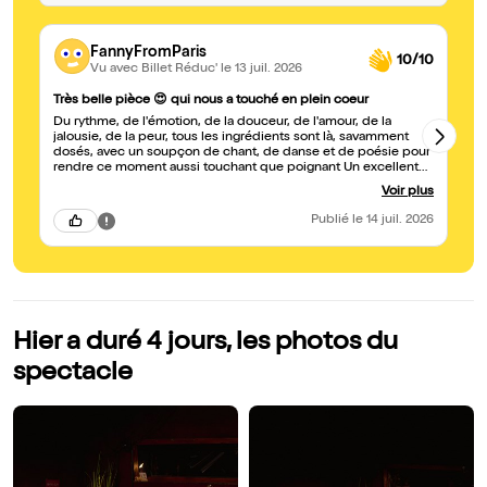
FannyFromParis
10/10
Vu avec Billet Réduc'
le 13 juil. 2026
Ma
Très belle pièce 😍 qui nous a touché en plein coeur
In
Du rythme, de l'émotion, de la douceur, de l'amour, de la
co
jalousie, de la peur, tous les ingrédients sont là, savamment
la
dosés, avec un soupçon de chant, de danse et de poésie pour
po
rendre ce moment aussi touchant que poignant Un excellent
cr
moment avec 5 comédiens bouleversants 🤩 On a adoré, cœur
Voir plus
cœur sur vous ?? les artistes Et vous festivaliers, foncez voir
cette pièce, on vous la recommande 😍 sans hésiter 💝
Publié
le 14 juil. 2026
Hier a duré 4 jours, les photos du
spectacle