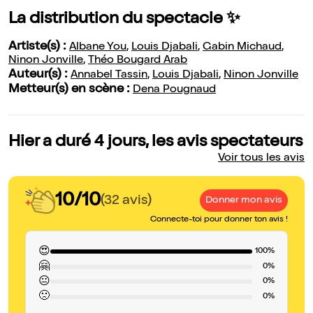
La distribution du spectacle ✨
Artiste(s) :
Albane You
,
Louis Djabali
,
Gabin Michaud
,
Ninon Jonville
,
Théo Bougard Arab
Auteur(s) :
Annabel Tassin
,
Louis Djabali
,
Ninon Jonville
Metteur(s) en scène :
Dena Pougnaud
Hier a duré 4 jours, les avis spectateurs
Voir tous les avis
10/10
(32 avis)
Donner mon avis
Connecte-toi pour donner ton avis !
😍
100%
🤗
0%
😐
0%
🙁
0%