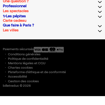
Une question ?
Professionnel
Les spectacles
✨Les pépites
Carte cadeau
Que faire à Paris ?
Les villes
Paiements sécurisés
Conditions générales
Politique de confidentialité
Mentions légales et CGU
Chartes cookies
Plateforme d'éthique et de conformité
Accessibilité
Gestion des cookies
billetreduc © 2026