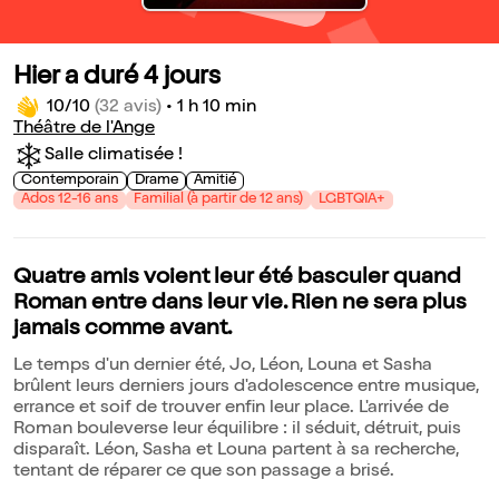
Hier a duré 4 jours
10/10
(32 avis)
•
1 h 10 min
Théâtre de l'Ange
Salle climatisée !
Contemporain
Drame
Amitié
Ados 12-16 ans
Familial (à partir de 12 ans)
LGBTQIA+
Quatre amis voient leur été basculer quand
Roman entre dans leur vie. Rien ne sera plus
jamais comme avant.
Le temps d'un dernier été, Jo, Léon, Louna et Sasha
brûlent leurs derniers jours d'adolescence entre musique,
errance et soif de trouver enfin leur place. L'arrivée de
Roman bouleverse leur équilibre : il séduit, détruit, puis
disparaît. Léon, Sasha et Louna partent à sa recherche,
tentant de réparer ce que son passage a brisé.