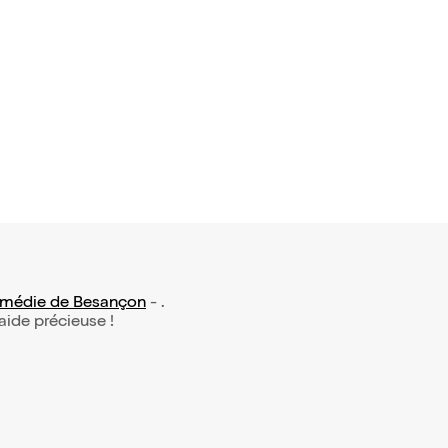
 avis)
 chaud
4,50€
médie de Besançon
- .
 aide précieuse !