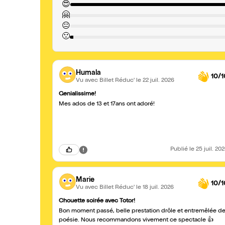
😍
🤗
😐
🙁
Humala
10/1
Vu avec Billet Réduc'
le 22 juil. 2026
Genialissime!
Mes ados de 13 et 17ans ont adoré!
Publié
le 25 juil. 20
Marie
10/1
Vu avec Billet Réduc'
le 18 juil. 2026
Chouette soirée avec Totor!
Bon moment passé, belle prestation drôle et entremêlée d
poésie. Nous recommandons vivement ce spectacle 👍