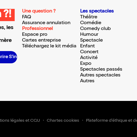
Une question ?
Les spectacles
 ?!
FAQ
Théâtre
Assurance annulation
Comédie
s, les
Professionnel
Comedy club
Espace pro
Humour
 mère
Cartes entreprise
Spectacle
Téléchargez le kit média
Enfant
Concert
’inscrire S’inscrire S’inscrire S’inscrire S’inscrire S’inscrire S’inscrire S’inscrire S’inscrire S’inscrire S’inscrire
Activité
Expo
Spectacles passés
Autres spectacles
Autres
ions légales et CGU
Chartes cookies
Plateforme d'éthique et d