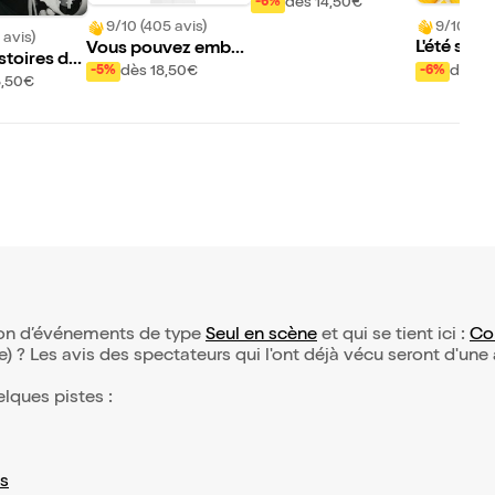
ances de jaune
dès 14,50€
-6%
9/10 (358
9/10 (405 avis)
 avis)
L'été s'ra
Vous pouvez embra
stoires de l
sser la mariée
dès 1
dès 18,50€
-6%
-5%
ne
8,50€
tion d’événements de type
Seul en scène
et qui se tient ici :
Co
(e) ? Les avis des spectateurs qui l'ont déjà vécu seront d'une
elques pistes :
s