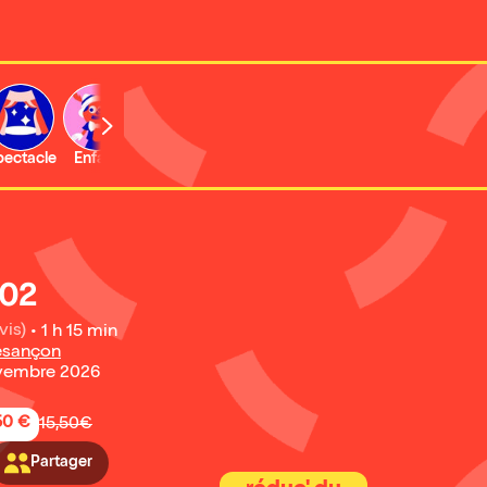
b
pectacle
Enfant
Concert
Activité
Expo et musée
802
vis)
•
1 h 15 min
esançon
ovembre 2026
50 €
15,50€
Partager