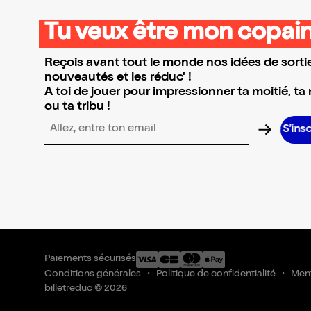
Tu veux être mon copain
Reçois avant tout le monde nos idées de sortie
nouveautés et les réduc' !
A toi de jouer pour impressionner ta moitié, ta
ou ta tribu !
S’inscrire S
Adresse email pour la newsletter
Paiements sécurisés
Conditions générales
Politique de confidentialité
Ment
billetreduc © 2026