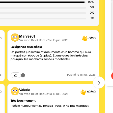
99%
0%
0%
1%
Maryse31
0
8/10
Vu avec Billet Réduc'
le 15 juil. 2026
La légende d'un siècle
Surpr
Un portrait jubilatoire et documenté d'un homme qui aura
Tres 
marqué son époque (et plus). Et une question irrésolue,
beauc
pourquoi les méchants sont-ils méchants?
26
Publié
le 16 juil. 2026
Valerie
0
10/10
Vu avec Billet Réduc'
le 13 juil. 2026
Très bon moment
Belle 
e
Poésie humeur sont au rendez- vous. A ne pas manquer.
Très 
reco