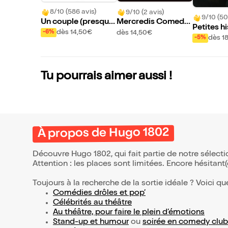
8/10 (586 avis)
9/10 (2 avis)
9/10 (50
Un couple (presque)
Mercredis Comedy
Petites hi
parfait
Show
dès 14,50€
dès 14,50€
-6%
a médeci
dès 1
-5%
Tu pourrais aimer aussi !
À propos de Hugo 1802
Découvre Hugo 1802, qui fait partie de notre sélec
Attention : les places sont limitées. Encore hésitant
Toujours à la recherche de la sortie idéale ? Voici qu
Comédies drôles et pop’
Célébrités au théâtre
Au théâtre, pour faire le plein d’émotions
Stand-up et humour
ou
soirée en comedy club