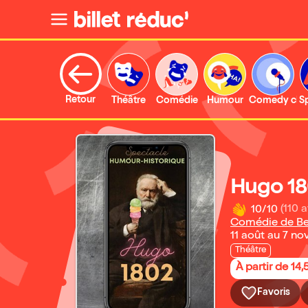
Retour
Théâtre
Comédie
Humour
Comedy clu
S
Hugo 1
10/10
(110 a
Comédie de B
11 août au 7 n
Théâtre
À partir de 14,
Favoris