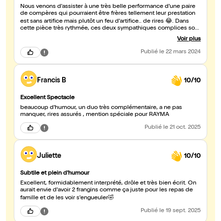
Nous venons d'assister à une très belle performance d'une paire
de compères qui pourraient être frères tellement leur prestation
est sans artifice mais plutôt un feu d'artifice.. de rires 😂. Dans
cette pièce très rythmée, ces deux sympathiques complices sont
au diapason sans aucune fausse note. Le seul regret, que cet
Voir plus
instant là ne soit pas prolongé. Ces comédiens vous donnent du
bien, dès lors n'hésitez pas , au théâtre ce soir !
Publié
le 22 mars 2024
Francis B
10/10
Excellent Spectacle
beaucoup d'humour, un duo très complémentaire, a ne pas
manquer, rires assurés , mention spéciale pour RAYMA
Publié
le 21 oct. 2025
Juliette
10/10
Subtile et plein d'humour
Excellent, formidablement interprété, drôle et très bien écrit. On
aurait envie d'avoir 2 frangins comme ça juste pour les repas de
famille et de les voir s'engueuler🤣
Publié
le 19 sept. 2025