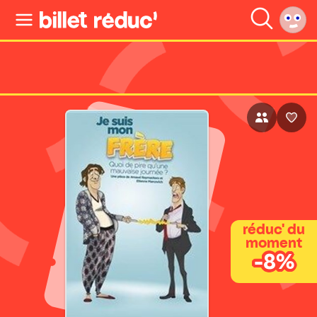
réduc' du
moment
-8%