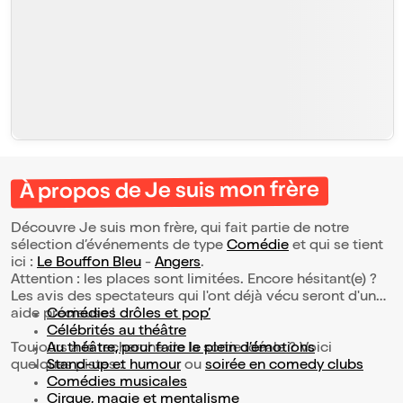
À propos de Je suis mon frère
Découvre Je suis mon frère, qui fait partie de notre
sélection d’événements de type
Comédie
et qui se tient
ici :
Le Bouffon Bleu
-
Angers
.
Attention : les places sont limitées. Encore hésitant(e) ?
Les avis des spectateurs qui l'ont déjà vécu seront d'une
aide précieuse !
Comédies drôles et pop’
Célébrités au théâtre
Toujours à la recherche de la sortie idéale ? Voici
Au théâtre, pour faire le plein d’émotions
quelques pistes :
Stand-up et humour
ou
soirée en comedy clubs
Comédies musicales
Cirque, magie et mentalisme