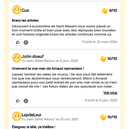
Gus
9/10
Bravo les artistes
Découvert à la première de Saint Mexant nous avons passé un
bon moment drôle et bien joué avec des répliques bien trouvées
et une histoire originale bravo les artistes continuez comme ça.
Publié
le 22 mars 2024
John doeuf
10/10
Vu avec Billet Réduc'
le 8 janv. 2022
Vivement le one man de Arnaud raymackers !
Laissez tomber les salles de muscu ! Se duo vous fait tellement
rire que vos abdominaux vous remercieront. Merci à Arnaud
raymackers pour son petit extrait de son one man show ou je n'est
pas cessé de rire ! Les futurs dates de ses spectacle son noter
dans l'agenda !
Voir plus
Publié
le 9 janv. 2022
LajolieLaur
10/10
Vu avec Billet Réduc'
le 23 oct. 2021
Éteignez la télé, y’a théâtre !