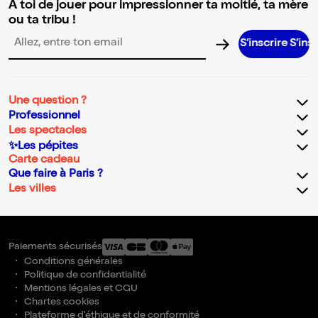
A toi de jouer pour impressionner ta moitié, ta mère
ou ta tribu !
S’inscrire S’inscrire S’
Adresse email pour la newsletter
Une question ?
Professionnel
Les spectacles
✨Les pépites
Carte cadeau
Que faire à Paris ?
Les villes
Paiements sécurisés
Conditions générales
Politique de confidentialité
Mentions légales et CGU
Chartes cookies
Plateforme d'éthique et de conformité