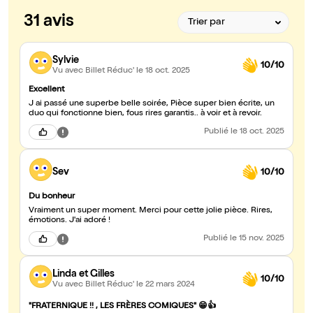
31 avis
Sylvie
10/10
Vu avec Billet Réduc'
le 18 oct. 2025
Excellent
J ai passé une superbe belle soirée, Pièce super bien écrite, un
duo qui fonctionne bien, fous rires garantis.. à voir et à revoir.
Publié
le 18 oct. 2025
Sev
10/10
Du bonheur
Vraiment un super moment. Merci pour cette jolie pièce. Rires,
émotions. J'ai adoré !
Publié
le 15 nov. 2025
Linda et Gilles
10/10
Vu avec Billet Réduc'
le 22 mars 2024
"FRATERNIQUE !! , LES FRÈRES COMIQUES" 😁👍