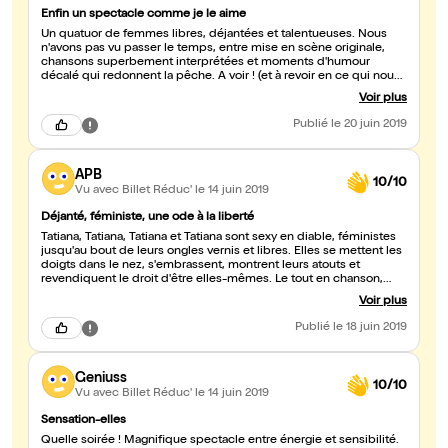
Enfin un spectacle comme je le aime
Un quatuor de femmes libres, déjantées et talentueuses. Nous
n'avons pas vu passer le temps, entre mise en scène originale,
chansons superbement interprétées et moments d'humour
décalé qui redonnent la pêche. A voir ! (et à revoir en ce qui nous
concerne).
Voir plus
Publié
le 20 juin 2019
APB
10/10
Vu avec Billet Réduc'
le 14 juin 2019
Déjanté, féministe, une ode à la liberté
Tatiana, Tatiana, Tatiana et Tatiana sont sexy en diable, féministes
jusqu'au bout de leurs ongles vernis et libres. Elles se mettent les
doigts dans le nez, s'embrassent, montrent leurs atouts et
revendiquent le droit d'être elles-mêmes. Le tout en chanson,
servi par leurs voix sublimes et une énergie dont on ne sait d'où
Voir plus
elle vient. Un vent de liberté souffle sur la scène et dans la salle,
alors courrez en respirer une bonne bouffée. Vous ne regretterez
Publié
le 18 juin 2019
pas le déplacement. Standing ovation à Nice avec une salle
comble.
Geniuss
10/10
Vu avec Billet Réduc'
le 14 juin 2019
Sensation-elles
Quelle soirée ! Magnifique spectacle entre énergie et sensibilité.