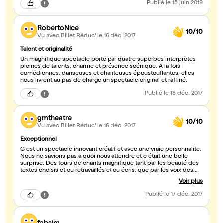
Publié
le 15 juin 2019
RobertoNice
10/10
Vu avec Billet Réduc'
le 16 déc. 2017
Talent et originalité
Un magnifique spectacle porté par quatre superbes interprètes
pleines de talents, charme et présence scénique. A la fois
comédiennes, danseuses et chanteuses époustouflantes, elles
nous livrent au pas de charge un spectacle original et raffiné.
Publié
le 18 déc. 2017
gmtheatre
10/10
Vu avec Billet Réduc'
le 16 déc. 2017
Exceptionnel
C est un spectacle innovant créatif et avec une vraie personnalite.
Nous ne savions pas a quoi nous attendre et c était une belle
surprise. Des tours de chants magnifique tant par les beauté des
textes choisis et ou retravaillés et ou écris, que par les voix des
chanteuses. Elles sont également comédiennes et cela rend ce
Voir plus
spectacle fabuleux, c est empris d humour, la salle s est exclafee
à de nombreuses reprises ! Pas grand chose à redire vraiment. Les
Publié
le 17 déc. 2017
filles se donnent à fond dans le chant, le jeu du theatre, et le bout
de soi meme, et c est impressionnant. Espérant que cela retourne
car j ai plein de monde a y emmener ! Longue vie à ce spectacle !