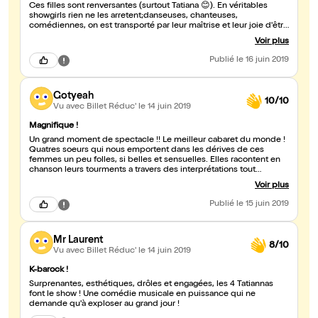
Ces filles sont renversantes (surtout Tatiana 😊). En véritables
showgirls rien ne les arretent;danseuses, chanteuses,
comédiennes, on est transporté par leur maîtrise et leur joie d'être
sur scène. A souligner également le travail tout en finesse sur la
Voir plus
lumière. En résumé K-barock power à Avignon tout ce mois de
juillet!
Publié
le 16 juin 2019
Gotyeah
10/10
Vu avec Billet Réduc'
le 14 juin 2019
Magnifique !
Un grand moment de spectacle !! Le meilleur cabaret du monde !
Quatres soeurs qui nous emportent dans les dérives de ces
femmes un peu folles, si belles et sensuelles. Elles racontent en
chanson leurs tourments a travers des interprétations tout
simplement merveilleuses. C'est subtil, profond, et toujours
Voir plus
plaisant. Et le charme vous enchaine pendant toute la durée du
spectacle.
Publié
le 15 juin 2019
Mr Laurent
8/10
Vu avec Billet Réduc'
le 14 juin 2019
K-barock !
Surprenantes, esthétiques, drôles et engagées, les 4 Tatiannas
font le show ! Une comédie musicale en puissance qui ne
demande qu'à exploser au grand jour !