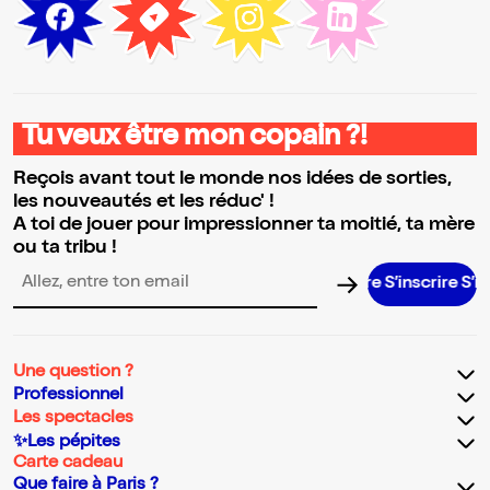
Tu veux être mon copain ?!
Reçois avant tout le monde nos idées de sorties,
les nouveautés et les réduc' !
A toi de jouer pour impressionner ta moitié, ta mère
ou ta tribu !
S’inscrire S’inscri
Adresse email pour la newsletter
Une question ?
Professionnel
Les spectacles
✨Les pépites
Carte cadeau
Que faire à Paris ?