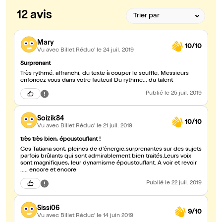
12 avis
Mary
10/10
Vu avec Billet Réduc'
le 24 juil. 2019
Surprenant
Très rythmé, affranchi, du texte à couper le souffle, Messieurs
enfoncez vous dans votre fauteuil Du rythme... du talent
Publié
le 25 juil. 2019
Soizik84
10/10
Vu avec Billet Réduc'
le 21 juil. 2019
très très bien, époustouflant !
Ces Tatiana sont, pleines de d'énergie,surprenantes sur des sujets
parfois brûlants qui sont admirablement bien traités.Leurs voix
sont magnifiques, leur dynamisme époustouflant. A voir et revoir
..... encore et encore
Publié
le 22 juil. 2019
Sissi06
9/10
Vu avec Billet Réduc'
le 14 juin 2019