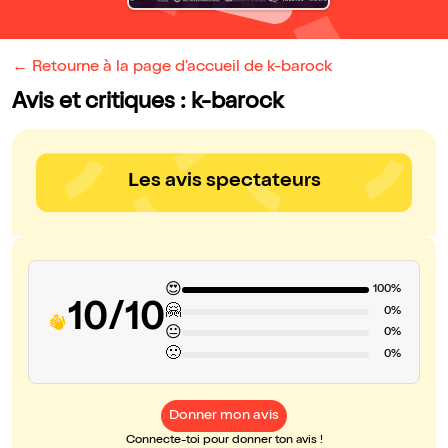
← Retourne à la page d'accueil de k-barock
Avis et critiques : k-barock
Les avis spectateurs
😍
100%
10/10
🤗
0%
😐
0%
🙁
0%
Donner mon avis
Connecte-toi pour donner ton avis !