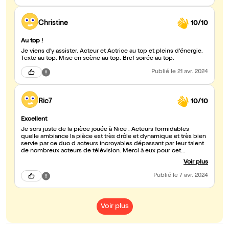
jalouse apparemment ! Si cela n'est pas personnel, je change de
métier... Je mets un 10 car ça s'arrête à 10 !
Christine
10/10
Au top !
Je viens d'y assister. Acteur et Actrice au top et pleins d'énergie.
Texte au top. Mise en scène au top. Bref soirée au top.
Publié
le 21 avr. 2024
Ric7
10/10
Excellent
Je sors juste de la pièce jouée à Nice . Acteurs formidables
quelle ambiance la pièce est très drôle et dynamique et très bien
servie par ce duo d acteurs incroyables dépassant par leur talent
de nombreux acteurs de télévision. Merci à eux pour cet
excellent moment.
Voir plus
Publié
le 7 avr. 2024
Voir plus