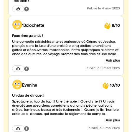
Très bien !
Publié
le 4 nov. 2023
13clochette
9/10
Fous rires garantis !
Une comédie rafraîchissante et burlesque où Gérard et Jessica,
plongés dans le luxe d'une croisière cinq étoiles, enchaînent
gaffes et découvertes improbables. Entre quiproquos hilarants et
choc des cultures, ce voyage promet des fous rires et une belle
dose d'émotion.
Voir plus
Publié
le 9 mars 2025
Evenine
10/10
Un duo de dingue !!
Spectacle au top du top !!! Une thérapie !! Que dis-je ?? Un soin
énergétique avec deux comédiens qui ont la pêche, qui sont
drôles, lumineux, beaux et très fusionnels !! Quand je lis l'horrible
critique ci-dessus, qui transpire le règlement de compte
personnel, ça me fait encore plus rire !!! La personne cite point par
Voir plus
point les atouts de ces deux fabuleux comédiens et les
retournent de façon négative ! Au contraire, ce duo vous porte en
Publié
le 3 mai 2024
belles énergies et la comédienne qui est canonissime fait une