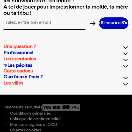
les nouveautés et les réduc' !
A toi de jouer pour impressionner ta moitié, ta mère
ou ta tribu !
S’inscrire S’inscrire 
Adresse email pour la newsletter
Une question ?
Professionnel
Les spectacles
✨Les pépites
Carte cadeau
Que faire à Paris ?
Les villes
Paiements sécurisés
Conditions générales
Politique de confidentialité
Mentions légales et CGU
Chartes cookies