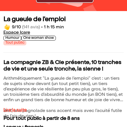
La gueule de l'emploi
9/10
(141 avis)
•
1 h 15 min
Espace Icare
Humour
One woman show
Tout public
La compagnie ZB & Cie présente, 10 tranches
de vie et une seule tronche, la sienne !
Arithmétiquement "La gueule de l'emploi" c'est : un tiers
de sujets show devant (un tout petit tiers), un tiers
d'expérience de vie résiliente (un peu plus gros, le tiers),
un troisième tiers d'absurdité du monde (un BON tiers), et
enfin un grand tiers de bonne humeur et de joie de vivre !
Lire la suite
Bref, une pagnolade sans accent mais avec l'acuité futile
de l'air-de-rien !
Pour tout public à partir de 8 ans