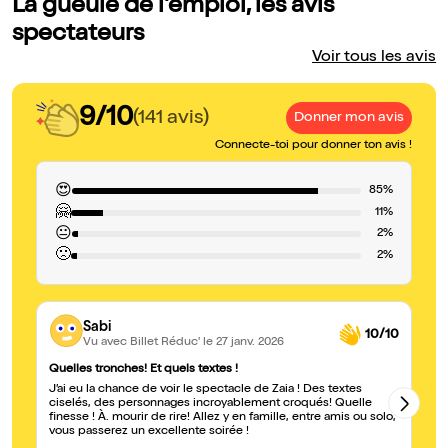
La gueule de l'emploi, les avis
spectateurs
Voir tous les avis
9/10
(141 avis)
Donner mon avis
Connecte-toi pour donner ton avis !
😍
85%
🤗
11%
😐
2%
🙁
2%
Sabi
10/10
Vu avec Billet Réduc'
le 27 janv. 2026
Quelles tronches! Et quels textes !
Za
J’ai eu la chance de voir le spectacle de Zaia ! Des textes
Un
ciselés, des personnages incroyablement croqués! Quelle
dé
finesse ! À. mourir de rire! Allez y en famille, entre amis ou solo,
tellement r
vous passerez un excellente soirée !
en scèn
ex