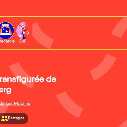
b
pectacle
Enfant
Concert
Activité
Expo et musée
transfigurée de
erg
nua Les Moulins
Partager