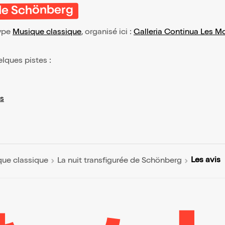
 de Schönberg
type
Musique classique
, organisé ici :
Galleria Continua Les M
elques pistes :
s
Les avis
ue classique
La nuit transfigurée de Schönberg