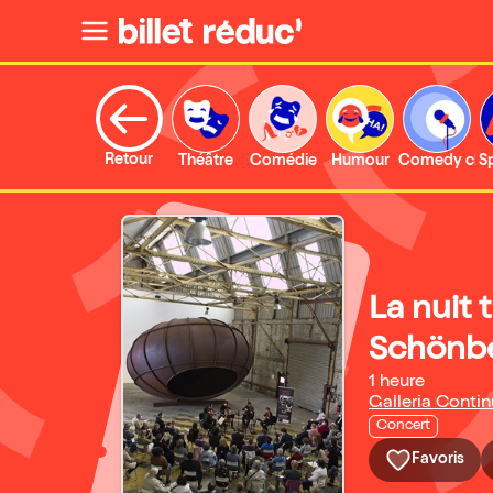
Retour
Théâtre
Comédie
Humour
Comedy clu
S
La nuit 
Schönb
1 heure
Galleria Conti
Concert
Favoris