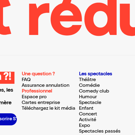
Une question ?
Les spectacles
 ?!
FAQ
Théâtre
Assurance annulation
Comédie
s, les
Professionnel
Comedy club
Espace pro
Humour
 mère
Cartes entreprise
Spectacle
Téléchargez le kit média
Enfant
Concert
S’inscrire S’inscrire S’inscrire S’inscrire S’inscrire S’inscrire S’inscrire S’inscrire S’inscrire S’inscrire S’inscrire S’inscrire
Activité
Expo
Spectacles passés